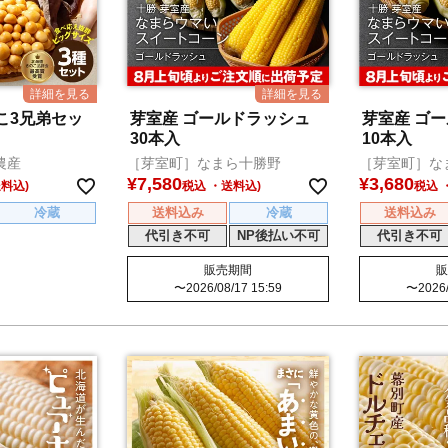
こ3兄弟セッ
芽室産 ゴールドラッシュ
芽室産 ゴ
30本入
10本入
農産
［芽室町］なまら十勝野
［芽室町］な
¥
7,580
¥
3,680
税込
税込
冷蔵
送料込み
冷蔵
送料込み
代引き不可
NP後払い不可
代引き不可
販売期間
販
〜
2026/08/17 15:59
〜
2026/