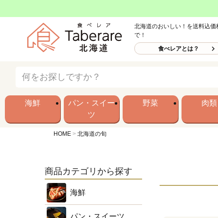
北海道のおいしい！を送料込価
で！
食べレアとは？
海鮮
パン・スイー
野菜
肉類
ツ
HOME
北海道の旬
商品カテゴリから探す
海鮮
パン・スイーツ