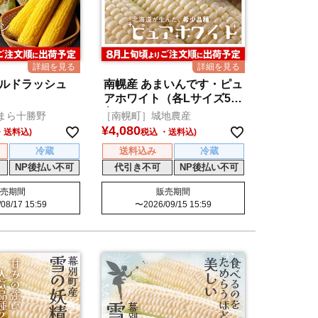
ールドラッシュ
南幌産 あまいんです・ピュ
アホワイト（各Lサイズ5本
入）
まら十勝野
［南幌町］城地農産
¥
4,080
税込
冷蔵
送料込み
冷蔵
NP後払い不可
代引き不可
NP後払い不可
売期間
販売期間
08/17 15:59
〜
2026/09/15 15:59