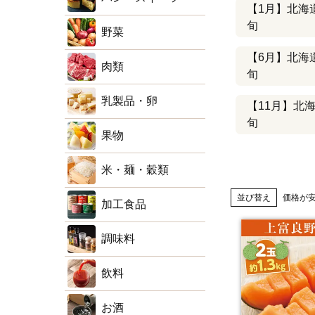
【1月】北海
旬
野菜
【6月】北海
肉類
旬
乳製品・卵
【11月】北
旬
果物
米・麺・穀類
並び替え
価格が
加工食品
調味料
飲料
お酒