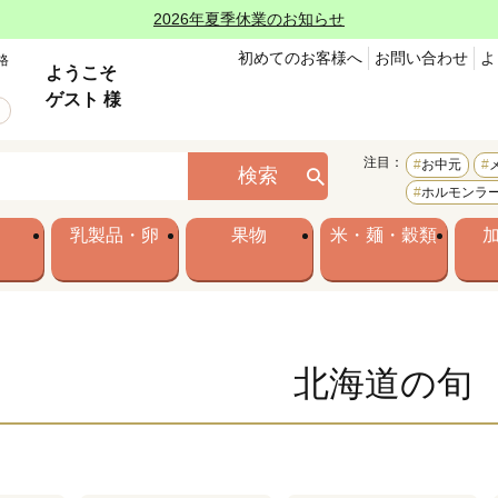
2026年夏季休業のお知らせ
初めてのお客様へ
お問い合わせ
よ
格
ようこそ
ゲスト 様
注目：
お中元
検索
ホルモンラ
乳製品・卵
果物
米・麺・穀類
北海道の旬