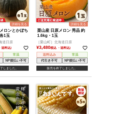
原メロンとかぼち
栗山産 日原メロン 秀品 約
各1玉
1.6kg・1玉
海道日原
［栗山町］北海道日原
¥
3,480
税込
常温
送料込み
常温
NP後払い不可
代引き不可
NP後払い不可
了しました。
販売を終了しました。