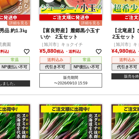
品 約1.3㎏
【富良野産】麓郷黒小玉す
【北竜産】
いか 2玉セット
2玉セット
荒農園
［旭川市］キョクイチ
［旭川市］キ
¥
5,880
¥
4,980
税込
税込
常温
送料込み
常温
送料込み
NP後払い不可
代引き不可
NP後払い不可
代引き不可
販売を終
販売期間
〜
2026/09/10 15:59
しました。