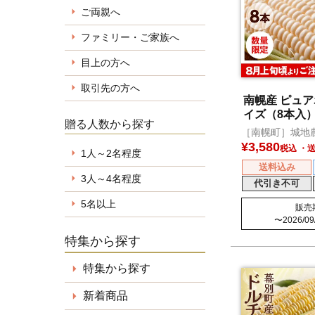
ご両親へ
ファミリー・ご家族へ
目上の方へ
取引先の方へ
南幌産 ピュアホ
イズ（8本入
贈る人数から探す
［南幌町］城地
¥
3,580
税込
1人～2名程度
送料込み
3人～4名程度
代引き不可
5名以上
販売
〜
2026/09
特集から探す
特集から探す
新着商品