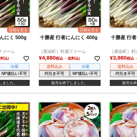
にく 500g
十勝産 行者にんにく 400g
十勝産 行者
ファーム
［鹿追町］村瀬ファーム
［鹿追町］村
¥
4,880
¥
3,980
税込
税込
冷蔵
送料込み
冷蔵
送料込み
NP後払い不可
代引き不可
NP後払い不可
代引き不可
しました。
販売を終了しました。
販売を終