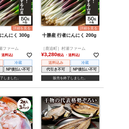
にんにく 300g
十勝産 行者にんにく 200g
瀬ファーム
［鹿追町］村瀬ファーム
¥
3,280
税込
冷蔵
送料込み
冷蔵
NP後払い不可
代引き不可
NP後払い不可
了しました。
販売を終了しました。