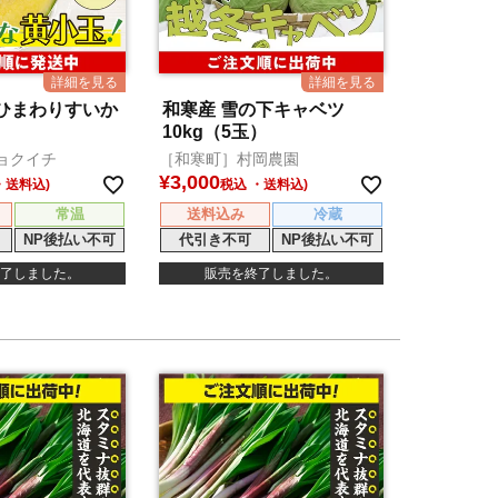
ひまわりすいか
和寒産 雪の下キャベツ
10kg（5玉）
ョクイチ
［和寒町］村岡農園
¥
3,000
税込
常温
送料込み
冷蔵
NP後払い不可
代引き不可
NP後払い不可
了しました。
販売を終了しました。