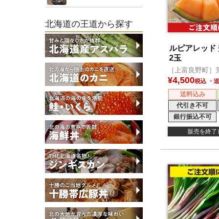
北海道の王道から探す
ルピアレッド 秀
2玉
［上富良野町］
¥
4,500
税込
送料込み
代引き不可
銀行振込不可
販売を終了