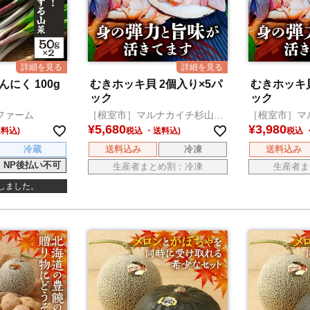
にく 100g
むきホッキ貝 2個入り×5パ
むきホッキ貝
ック
ック
ファーム
［根室市］マルナカイチ杉山水
［根室市］マ
産
産
¥
5,680
¥
3,980
税込
税込
冷蔵
送料込み
冷凍
送料込み
NP後払い不可
生産者まとめ割：冷凍
生産者ま
しました。