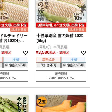
 ドルチェドリー
十勝幕別産 雪の妖精 10本
 各10本セッ
(5kg)
田農場
［幕別町］本田農場
¥
3,580
税込
冷蔵
送料込み
冷蔵
NP後払い不可
代引き不可
NP後払い不可
売期間
販売期間
08/25 15:59
〜
2026/08/25 15:59