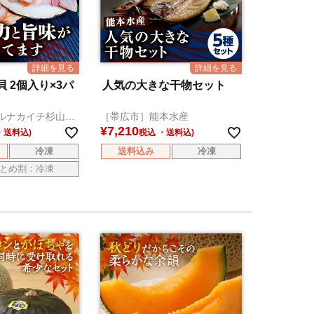
 2個入り×3パ
人気の大きな干物セット
ルナカイチ杉山水
［帯広市］能本水産
¥
7,210
税込
冷凍
送料込み
冷凍
とめ割：冷凍