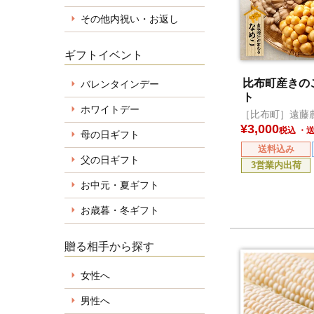
その他内祝い・お返し
ギフトイベント
比布町産きの
バレンタインデー
ト
ホワイトデー
［比布町］遠藤
¥
3,000
税込
母の日ギフト
送料込み
父の日ギフト
3営業内出荷
お中元・夏ギフト
お歳暮・冬ギフト
贈る相手から探す
女性へ
男性へ