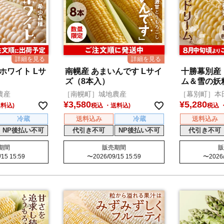
ワイト Lサ
南幌産 あまいんです Lサイ
十勝幕別産
）
ズ（8本入）
ム＆雪の妖精
ト
農産
［南幌町］城地農産
［幕別町］本
¥
3,580
¥
5,280
税込
税込
冷蔵
送料込み
冷蔵
送料込み
NP後払い不可
代引き不可
NP後払い不可
代引き不可
期間
販売期間
販
/15 15:59
〜
2026/09/15 15:59
〜
2026/