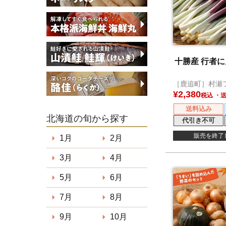
十勝産 行者にん
［鹿追町］村瀬
¥
2,380
税込
送料込み
北海道の旬から探す
代引き不可
販売を終了
1月
2月
3月
4月
5月
6月
7月
8月
9月
10月