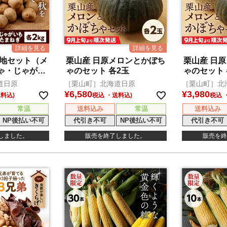
大地セット（メ
栗山産 日原メロンとかぼち
栗山産 日
ゃ・じゃがい
ゃのセット 各2玉
ゃのセット 
道日原
［栗山町］北海道日原
［栗山町］北
¥
6,580
¥
3,980
税込
税込
常温
送料込み
常温
送料込み
NP後払い不可
代引き不可
NP後払い不可
代引き不可
しました。
販売を終了しました。
販売を終