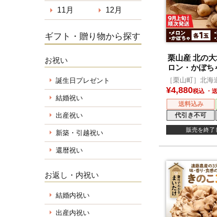
11月
12月
ギフト・贈り物から探す
栗山産 北の
お祝い
ロン・かぼち
も・玉ねぎ）
［栗山町］北海
誕生日プレゼント
¥
4,880
税込
結婚祝い
送料込み
代引き不可
出産祝い
販売を終了
新築・引越祝い
還暦祝い
お返し・内祝い
結婚内祝い
出産内祝い