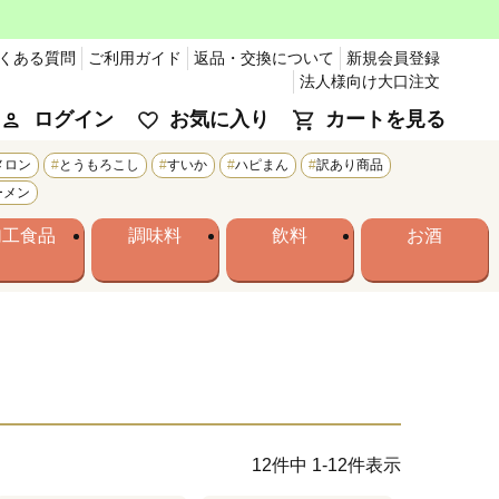
くある質問
ご利用ガイド
返品・交換について
新規会員登録
法人様向け大口注文
ログイン
お気に入り
カートを見る
メロン
とうもろこし
すいか
ハピまん
訳あり商品
ーメン
加工食品
調味料
飲料
お酒
12
件中
1
-
12
件表示