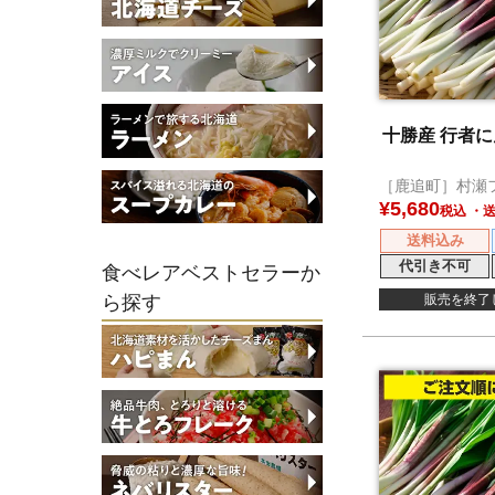
十勝産 行者にん
［鹿追町］村瀬
¥
5,680
税込
送料込み
代引き不可
食べレアベストセラーか
ら探す
販売を終了