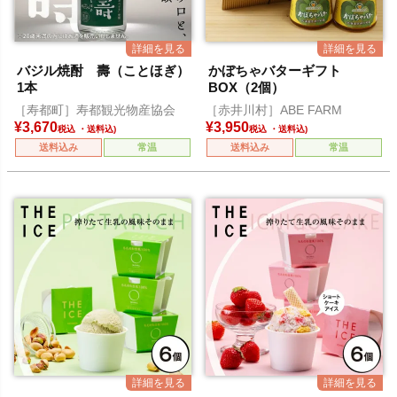
バジル焼酎 壽（ことほぎ）
かぼちゃバターギフト
1本
BOX（2個）
［寿都町］寿都観光物産協会
［赤井川村］ABE FARM
¥
3,670
¥
3,950
税込
税込
送料込み
常温
送料込み
常温