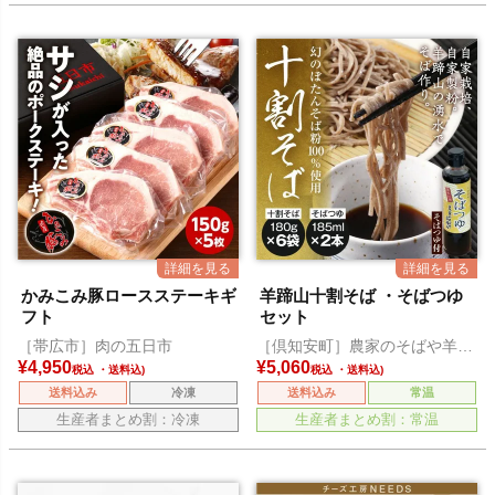
かみこみ豚ロースステーキギ
羊蹄山十割そば ・そばつゆ
フト
セット
［帯広市］肉の五日市
［倶知安町］農家のそばや羊蹄
山
¥
4,950
¥
5,060
税込
税込
送料込み
冷凍
送料込み
常温
生産者まとめ割：冷凍
生産者まとめ割：常温