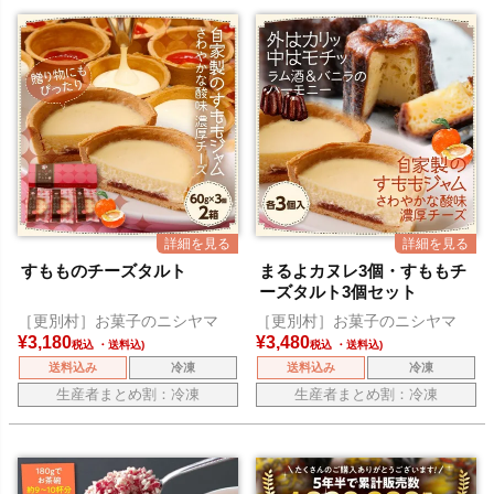
すもものチーズタルト
まるよカヌレ3個・すももチ
ーズタルト3個セット
［更別村］お菓子のニシヤマ
［更別村］お菓子のニシヤマ
¥
3,180
¥
3,480
税込
税込
送料込み
冷凍
送料込み
冷凍
生産者まとめ割：冷凍
生産者まとめ割：冷凍