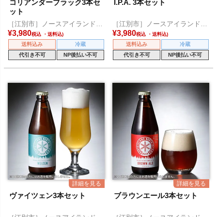
コリアンダーブラック3本セ
I.P.A. 3本セット
ット
［江別市］ノースアイランドビ
［江別市］ノースアイランドビ
ール
ール
¥
3,980
¥
3,980
税込
税込
送料込み
冷蔵
送料込み
冷蔵
代引き不可
NP後払い不可
代引き不可
NP後払い不可
ヴァイツェン3本セット
ブラウンエール3本セット