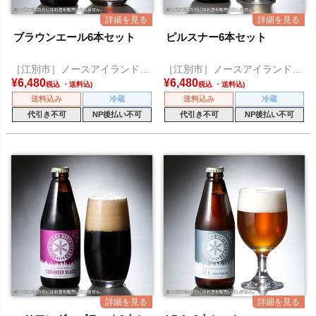
ブラウンエール6本セット
ピルスナー6本セット
［江別市］ノースアイランドビ
［江別市］ノースアイランドビ
ール
ール
¥
6,480
¥
6,480
税込
税込
送料込み
冷蔵
送料込み
冷蔵
代引き不可
NP後払い不可
代引き不可
NP後払い不可