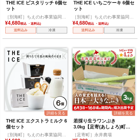
THE ICE ピスタリッチ 6個セ
THE ICE いちごケーキ 6個セ
ット
ット
［別海町］ちえのわ事業協同組
［別海町］ちえのわ事業協同組
合
合
¥
4,680
¥
4,680
税込
税込
送料込み
冷凍
送料込み
冷凍
THE ICE エクストラミルク 6
若採り生ラワンぶき
個セット
3.0kg【足寄(あしょろ)町特
産】
［別海町］ちえのわ事業協同組
［足寄町］永井農場
合