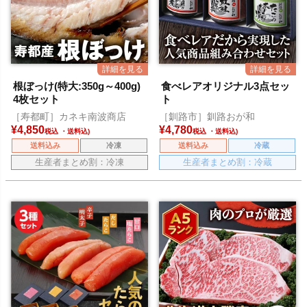
根ぼっけ(特大:350g～400g)
食べレアオリジナル3点セッ
4枚セット
ト
［寿都町］カネキ南波商店
［釧路市］釧路おが和
¥
4,850
¥
4,780
税込
税込
送料込み
冷凍
送料込み
冷蔵
生産者まとめ割：冷凍
生産者まとめ割：冷蔵