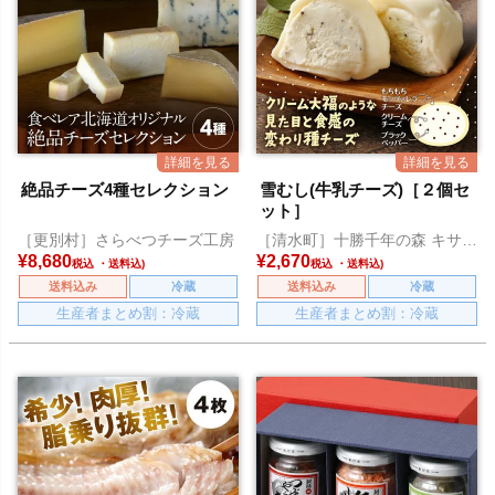
絶品チーズ4種セレクション
雪むし(牛乳チーズ)［２個セ
ット］
［更別村］さらべつチーズ工房
［清水町］十勝千年の森 キサラ
ファーム
¥
8,680
¥
2,670
税込
税込
送料込み
冷蔵
送料込み
冷蔵
生産者まとめ割：冷蔵
生産者まとめ割：冷蔵