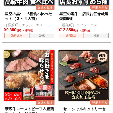
星空の黒牛 6種食べ比べセ
星空の黒牛 店長お任せ厳選
ット（３～４人前）
焼肉5種
［標茶町］エフシーエス
［標茶町］エフシーエス
¥
9,380
¥
12,850
税込
税込
送料込み
冷凍
送料込み
冷凍
帯広牛ローストビーフ＆豊西
ニセコ シャルキュトリーセ