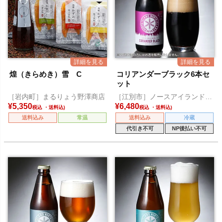
煌（きらめき）雪 C
コリアンダーブラック6本セ
ット
［岩内町］まるりょう野澤商店
［江別市］ノースアイランドビ
ール
¥
5,350
¥
6,480
税込
税込
送料込み
常温
送料込み
冷蔵
代引き不可
NP後払い不可