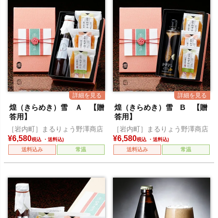
煌（きらめき）雪 Ａ 【贈
煌（きらめき）雪 B 【贈
答用】
答用】
［岩内町］まるりょう野澤商店
［岩内町］まるりょう野澤商店
¥
6,580
¥
6,580
税込
税込
送料込み
常温
送料込み
常温