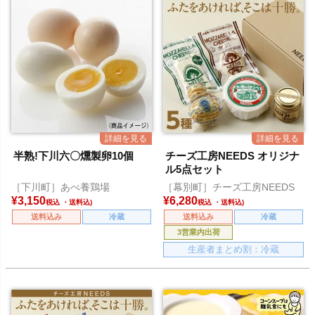
半熟!下川六〇燻製卵10個
チーズ工房NEEDS オリジナ
ル5点セット
［下川町］あべ養鶏場
［幕別町］チーズ工房NEEDS
¥
3,150
¥
6,280
税込
税込
送料込み
冷蔵
送料込み
冷蔵
3営業内出荷
生産者まとめ割：冷蔵