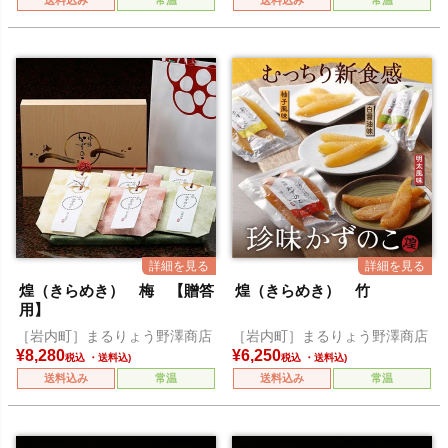
送料込み
常温
送料込み
常温
煌（きらめき） 梅 【贈答
煌（きらめき） 竹
用】
［岩内町］まるりょう野澤商店
［岩内町］まるりょう野澤商店
¥
8,280
¥
6,250
税込
税込
送料込み
常温
送料込み
常温