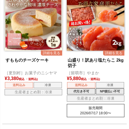
すもものチーズケーキ
山盛り！訳あり塩たらこ 2kg
切子
［更別村］お菓子のニシヤマ
［留萌市］やまか
¥
3,380
¥
5,880
税込
税込
送料込み
冷凍
送料込み
冷凍
代引き不可
NP後払い不可
生産者まとめ割：冷凍
生産者まとめ割：冷凍
販売期間
2026/07/17 18:00
〜