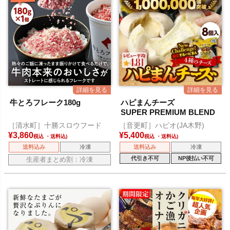
牛とろフレーク180g
ハピまんチーズ
SUPER PREMIUM BLEND
［清水町］十勝スロウフード
［音更町］ハピオ(JA木野)
¥
3,860
¥
5,400
税込
税込
送料込み
冷凍
送料込み
冷凍
代引き不可
NP後払い不可
生産者まとめ割：冷凍