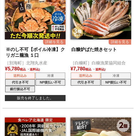
※のし不可【ボイル冷凍】ク
白糠炉ばた焼きセット
リガニ籠漁 １口
［別海町］北翔丸水産
［白糠町］白糠漁業協同組合
¥
5,780
¥
7,780
税込
税込
送料込み
冷凍
送料込み
冷凍
代引き不可
NP後払い不可
代引き不可
NP後払い不可
銀行振込不可
販売を終了しました。