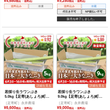
¥
4,680
¥
5,280
税込
税込
送料込み
冷凍
送料込み
冷蔵
代引き不可
NP後払い不可
販売を終了しました。
若採り生ラワンぶき
若採り生ラワンぶき
5.0kg【足寄(あしょろ)町特
9.0kg【足寄(あしょろ)町特
産】
産】
［足寄町］永井農場
［足寄町］永井農場
¥
6,600
¥
9,000
税込
税込