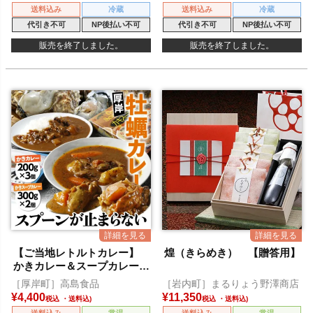
送料込み
冷蔵
送料込み
冷蔵
代引き不可
NP後払い不可
代引き不可
NP後払い不可
販売を終了しました。
販売を終了しました。
【ご当地レトルトカレー】
煌（きらめき） 【贈答用】
かきカレー＆スープカレーセ
ット
［厚岸町］高島食品
［岩内町］まるりょう野澤商店
¥
4,400
¥
11,350
税込
税込