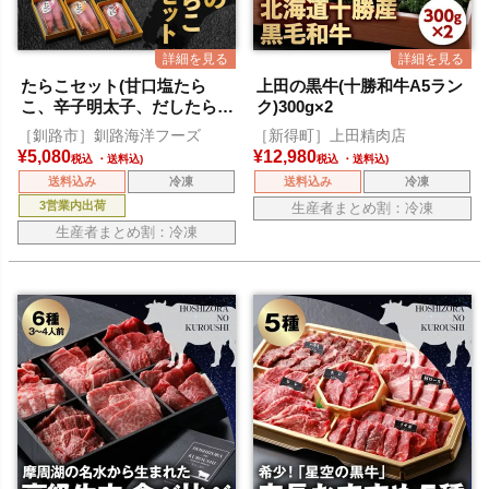
たらこセット(甘口塩たら
上田の黒牛(十勝和牛A5ラン
こ、辛子明太子、だしたら
ク)300g×2
こ)
［釧路市］釧路海洋フーズ
［新得町］上田精肉店
¥
5,080
¥
12,980
税込
税込
送料込み
冷凍
送料込み
冷凍
3営業内出荷
生産者まとめ割：冷凍
生産者まとめ割：冷凍