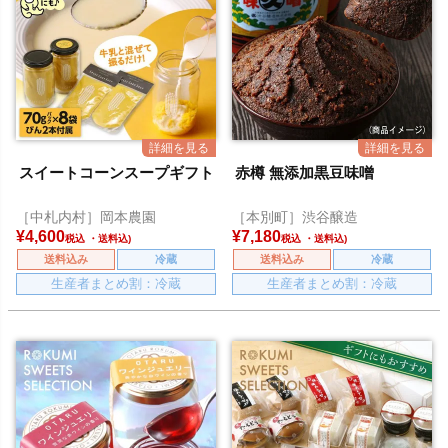
スイートコーンスープギフト
赤樽 無添加黒豆味噌
［中札内村］岡本農園
［本別町］渋谷醸造
¥
4,600
¥
7,180
税込
税込
送料込み
冷蔵
送料込み
冷蔵
生産者まとめ割：冷蔵
生産者まとめ割：冷蔵