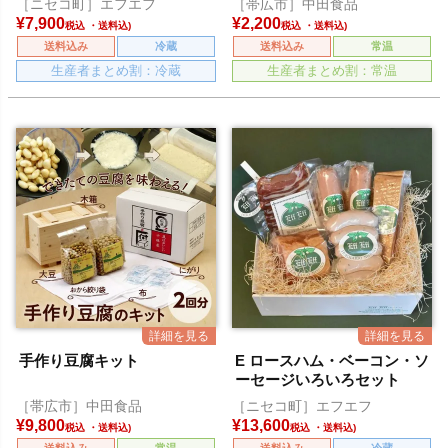
［ニセコ町］エフエフ
［帯広市］中田食品
¥
7,900
¥
2,200
税込
税込
送料込み
冷蔵
送料込み
常温
生産者まとめ割：冷蔵
生産者まとめ割：常温
手作り豆腐キット
E ロースハム・ベーコン・ソ
ーセージいろいろセット
［帯広市］中田食品
［ニセコ町］エフエフ
¥
9,800
¥
13,600
税込
税込
送料込み
常温
送料込み
冷蔵