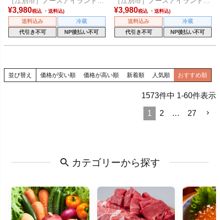
［江別市］ノースアイランドビ
［江別市］ノースアイランドビ
ール
ール
¥
3,980
¥
3,980
税込
税込
送料込み
冷蔵
送料込み
冷蔵
代引き不可
NP後払い不可
代引き不可
NP後払い不可
並び替え
価格が安い順
価格が高い順
新着順
人気順
おすすめ順
1573
件中
1
-
60
件表示
1
2
…
27
カテゴリーから探す