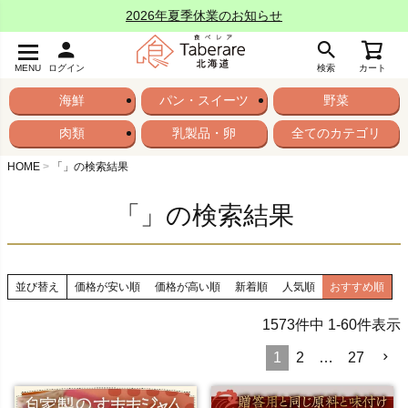
2026年夏季休業のお知らせ
MENU
ログイン
検索
カート
海鮮
パン・スイーツ
野菜
肉類
乳製品・卵
全てのカテゴリ
HOME
「」の検索結果
「」の検索結果
並び替え
価格が安い順
価格が高い順
新着順
人気順
おすすめ順
1573
件中
1
-
60
件表示
1
2
…
27