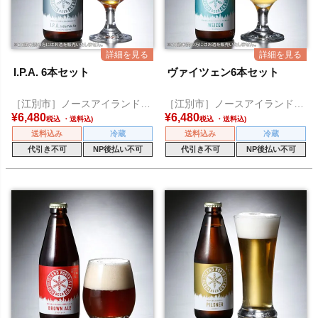
I.P.A. 6本セット
ヴァイツェン6本セット
［江別市］ノースアイランドビ
［江別市］ノースアイランドビ
ール
ール
¥
6,480
¥
6,480
税込
税込
送料込み
冷蔵
送料込み
冷蔵
代引き不可
NP後払い不可
代引き不可
NP後払い不可