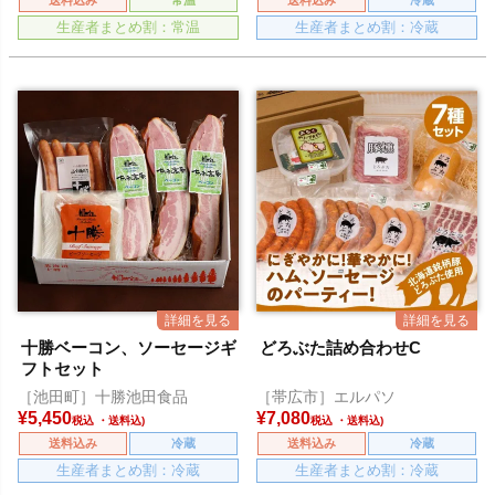
生産者まとめ割：常温
生産者まとめ割：冷蔵
十勝ベーコン、ソーセージギ
どろぶた詰め合わせC
フトセット
［池田町］十勝池田食品
［帯広市］エルパソ
¥
5,450
¥
7,080
税込
税込
送料込み
冷蔵
送料込み
冷蔵
生産者まとめ割：冷蔵
生産者まとめ割：冷蔵