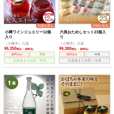
小樽ワインジュエリー12個
六美おためしセット23個入
入り
り
［小樽市］六美
［小樽市］六美
¥
6,350
¥
6,380
税込
税込
送料込み
常温
送料込み
冷凍
生産者まとめ割：常温
生産者まとめ割：冷凍