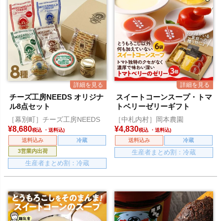
チーズ工房NEEDS オリジナ
スイートコーンスープ・トマ
ル8点セット
トベリーゼリーギフト
［幕別町］チーズ工房NEEDS
［中札内村］岡本農園
¥
8,680
¥
4,830
税込
税込
送料込み
冷蔵
送料込み
冷蔵
3営業内出荷
生産者まとめ割：冷蔵
生産者まとめ割：冷蔵