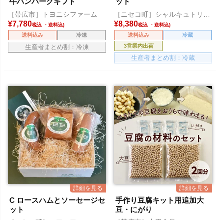
牛ハンバーグギフト
ット
［帯広市］トヨニシファーム
［ニセコ町］シャルキュトリー
アカイシ
¥
7,780
¥
8,380
税込
税込
送料込み
冷凍
送料込み
冷蔵
3営業内出荷
生産者まとめ割：冷凍
生産者まとめ割：冷蔵
C ロースハムとソーセージセ
手作り豆腐キット用追加大
ット
豆・にがり