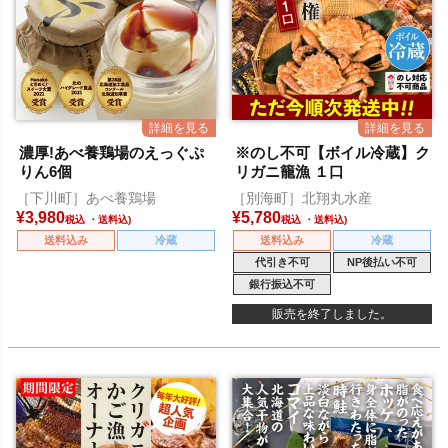
濃厚!あべ養鶏場のえっぐぷ
※のし不可【ボイル冷蔵】ク
りん6個
リガニ籠漁 １口
［下川町］あべ養鶏場
［別海町］北翔丸水産
¥
3,980
¥
5,780
税込
税込
送料込み
冷蔵
送料込み
冷蔵
代引き不可
NP後払い不可
銀行振込不可
販売を終了しました。