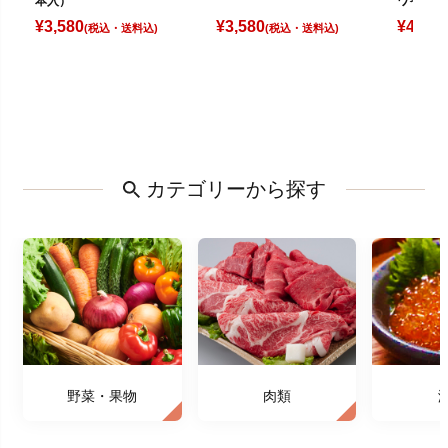
本入）
ワイト（
¥
3,580
¥
3,580
¥
4,080
(税込)
(税込)
カテゴリーから探す
野菜・果物
肉類