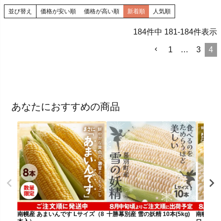
並び替え
価格が安い順
価格が高い順
新着順
人気順
184
件中
181
-
184
件表示
1
…
3
4
あなたにおすすめの商品
南幌産 あまいんです Lサイズ（8
十勝幕別産 雪の妖精 10本(5kg)
南幌産 