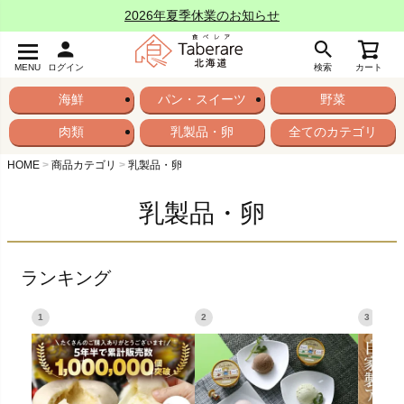
2026年夏季休業のお知らせ
MENU
ログイン
検索
カート
海鮮
パン・スイーツ
野菜
肉類
乳製品・卵
全てのカテゴリ
HOME
商品カテゴリ
乳製品・卵
乳製品・卵
ランキング
1
2
3