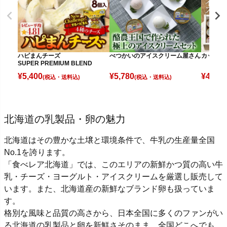
ハピまんチーズ
べつかいのアイスクリーム屋さん
カップア
SUPER PREMIUM BLEND
¥
5,400
¥
5,780
¥
4,980
(税込)
(税込)
北海道の乳製品・卵の魅力
北海道はその豊かな土壌と環境条件で、牛乳の生産量全国
No.1を誇ります。
「食べレア北海道」では、このエリアの新鮮かつ質の高い牛
乳・チーズ・ヨーグルト・アイスクリームを厳選し販売して
います。また、北海道産の新鮮なブランド卵も扱っていま
す。
格別な風味と品質の高さから、日本全国に多くのファンがい
る北海道の乳製品と卵を新鮮さそのまま、全国どこへでも、