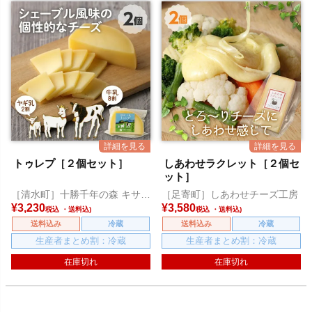
トゥレプ［２個セット］
しあわせラクレット［２個セ
ット］
［清水町］十勝千年の森 キサラ
［足寄町］しあわせチーズ工房
ファーム
¥
3,230
¥
3,580
税込
税込
送料込み
冷蔵
送料込み
冷蔵
生産者まとめ割：冷蔵
生産者まとめ割：冷蔵
在庫切れ
在庫切れ