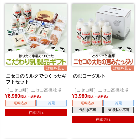
ニセコのミルクでつくったギ
のむヨーグルト
フトセット
［ニセコ町］ニセコ高橋牧場
［ニセコ町］ニセコ高橋牧場
¥
6,980
¥
3,980
税込
税込
送料込み
冷蔵
送料込み
冷蔵
代引き不可
NP後払い不可
在庫切れ
在庫切れ