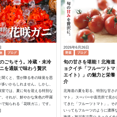
日
2026年6月26日
物
ブログ
野菜
ブログ
のごちそう。冷蔵・未冷
旬の甘さを堪能！北海道
ニを通販で味わう贅沢
ョクイチ「フルーツトマ
エイト）」の魅力と栄養
と聞くと、雪が降る冬の味覚を思
介
が多いかもしれません。しかし、
根室では、夏に旬を迎える特別な
北海道の夏を彩る、特別な甘さ
す。それが、鮮やかな朱色の甲羅
マト」 スーパーや直売所で見か
いで知られる「花咲ガニ」です。
てきた「フルーツトマト」。そ
]
いってもフルーツのように濃厚
海道・旭川市で育つ キョクイチ