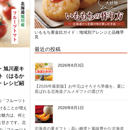
いももち黄金比ガイド：地域別アレンジと品種早
見
最近の投稿
2026年8月3日
・旭川産キ
ト（はるか
・レシピ紹
【2026年最新版】お中元はそろそろ準備を。夏に
喜ばれる北海道グルメギフトの選び方
の「フルーツト
2026年8月1日
けることが増え
の魅力は、何と
な甘さです。北
北海道の夏ギフト：高い糖度と風味豊かな北海道
の「フルーツト