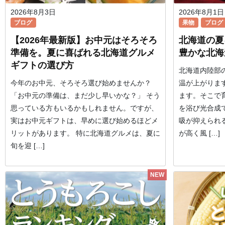
2026年8月3日
2026年8月1日
ブログ
果物
ブログ
【2026年最新版】お中元はそろそろ
北海道の夏
準備を。夏に喜ばれる北海道グルメ
豊かな北海
ギフトの選び方
北海道内陸部
今年のお中元、そろそろ選び始めませんか？
温が上がりま
「お中元の準備は、まだ少し早いかな？」 そう
ます。そこで
思っている方もいるかもしれません。ですが、
を浴び光合成
実はお中元ギフトは、早めに選び始めるほどメ
吸が抑えられ
リットがあります。 特に北海道グルメは、夏に
が高く風 […]
旬を迎 […]
NEW