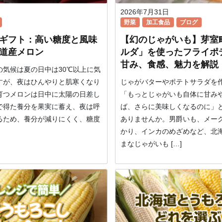
2026年7月31日
野菜
加工食品
ブログ
ギフト：高い糖度と風味
【幻のじゃがいも】芽室
道産メロン
ルダ」を使ったフライポ
甘み、食感、魅力を解説
の気候は夏の日中は30℃以上に気
すが、夜はひんやりと肌寒くなり
じゃがバターやポテトサラダを
育つメロンは日中に太陽の日差し
「もっとじゃがいも自体に甘み
で得た養分を果実に蓄え、夜は呼
ば、さらに美味しくなるのに」
るため、養分が減りにくく、糖度
ありませんか。男爵いも、メー
かり、インカのめざめなど、北
まなじゃがいも […]