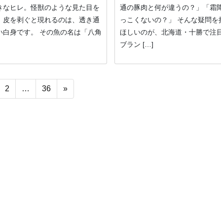
きなヒレ。怪獣のような見た目を
通の豚肉と何が違うの？」「霜
、皮を剥ぐと現れるのは、透き通
っこくないの？」 そんな疑問を
い白身です。 その魚の名は「八角
ほしいのが、北海道・十勝で注
ブラン […]
2
…
36
»