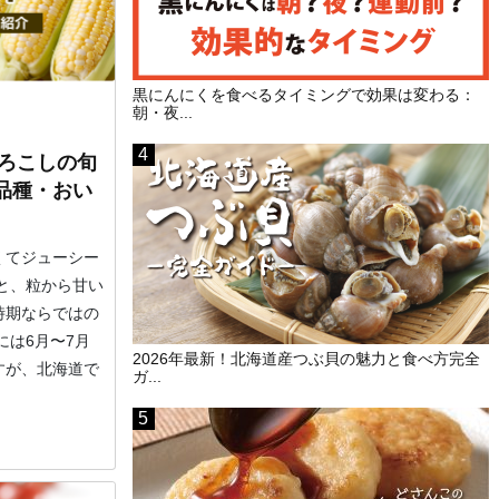
黒にんにくを食べるタイミングで効果は変わる：
朝・夜...
もろこしの旬
品種・おい
くてジューシー
と、粒から甘い
時期ならではの
には6月〜7月
2026年最新！北海道産つぶ貝の魅力と食べ方完全
すが、北海道で
ガ...