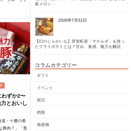
産メロン
2026年7月31日
【幻のじゃがいも】芽室町産「マチルダ」を使っ
たフライポテトとは？甘み、食感、魅力を解説
コラムカテゴリー
ギフト
グ
イベント
にわずか2〜
祝日
魅力とおいし
肉類
海道・十勝の希
海産物
な豚肉？」「普