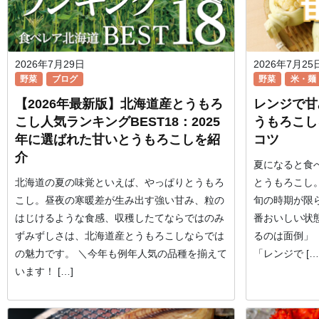
2026年7月29日
2026年7月25
野菜
ブログ
野菜
米・麺
【2026年最新版】北海道産とうもろ
レンジで甘
こし人気ランキングBEST18：2025
うもろこし
年に選ばれた甘いとうもろこしを紹
コツ
介
夏になると食
北海道の夏の味覚といえば、やっぱりとうもろ
とうもろこし
こし。昼夜の寒暖差が生み出す強い甘み、粒の
旬の時期が限
はじけるような食感、収穫したてならではのみ
番おいしい状
ずみずしさは、北海道産とうもろこしならでは
るのは面倒」
の魅力です。 ＼今年も例年人気の品種を揃えて
「レンジで […
います！ […]