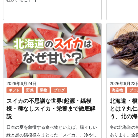
2026年6月24日
2026年6月23
ギフト
野菜
果物
ブログ
海産物
ブロ
スイカの不思議な世界!起源・縞模
北海道・根
様・種なしスイカ・栄養まで徹底解
とは？丸仁
説
う、北の海
日本の夏を象徴する食べ物といえば、瑞々しい
冬の北海道の
緑と黒の縞模様をまとった「スイカ」。冷やし
あります。全