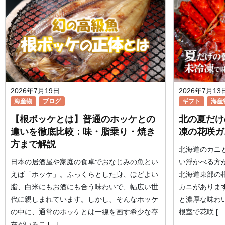
2026年7月19日
2026年7月13
海産物
ブログ
ギフト
海産
【根ボッケとは】普通のホッケとの
北の夏だけ
違いを徹底比較：味・脂乗り・焼き
凍の花咲ガ
方まで解説
北海道のカニ
日本の居酒屋や家庭の食卓でおなじみの魚とい
い浮かべる方
えば「ホッケ」。ふっくらとした身、ほどよい
北海道東部の
脂、白米にもお酒にも合う味わいで、幅広い世
カニがありま
代に親しまれています。しかし、そんなホッケ
と濃厚な味わ
の中に、通常のホッケとは一線を画す希少な存
根室で花咲 […
在がいるこ […]