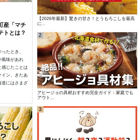
【2026年最新】驚きの甘さ！とうもろこしを最高
に...
町産「マチ
テトとは？
作ったとき、
や風味があれ
と感じたことは
クイン、きたあ
海道にはさまざ
アヒージョの具材おすすめ完全ガイド：家庭でも
アウト...