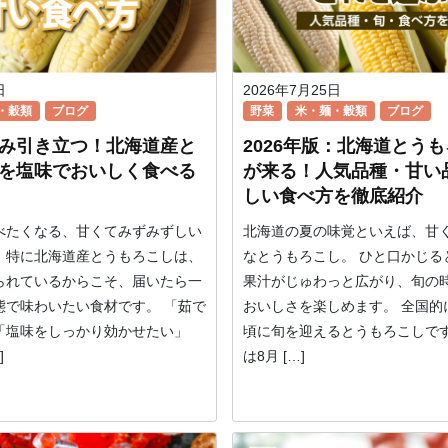
日
2026年7月25日
・穀類
ブログ
野菜
米・麺・穀類
ブログ
み引き立つ！北海道産と
2026年版：北海道とう
を塩味でおいしく食べる
が来る！人気品種・甘い
しい食べ方を徹底紹介
べたくなる、甘くてみずみずしい
北海道の夏の味覚といえば、甘
。特に北海道産とうもろこしは、
なとうもろこし。 ひと口かじる
られているからこそ、届いたら一
果汁がじゅわっと広がり、旬の
態で味わいたい食材です。 「茹で
おいしさを楽しめます。 全国的
「塩味をしっかり効かせたい」
頃に旬を迎えるとうもろこしで
]
は8月 […]