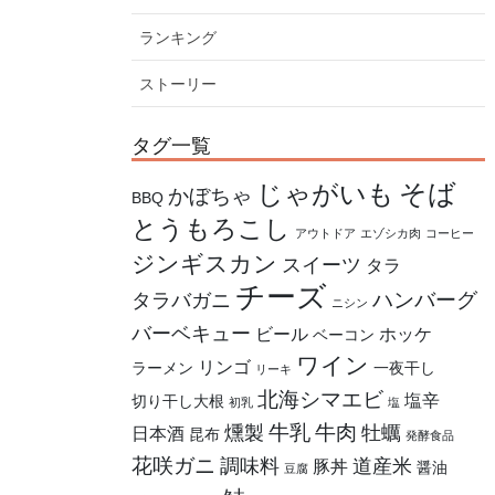
ランキング
ストーリー
タグ一覧
そば
じゃがいも
かぼちゃ
BBQ
とうもろこし
アウトドア
エゾシカ肉
コーヒー
ジンギスカン
スイーツ
タラ
チーズ
ハンバーグ
タラバガニ
ニシン
バーベキュー
ビール
ホッケ
ベーコン
ワイン
リンゴ
ラーメン
一夜干し
リーキ
北海シマエビ
塩辛
切り干し大根
初乳
塩
牛乳
牛肉
燻製
牡蠣
日本酒
昆布
発酵食品
花咲ガニ
調味料
道産米
豚丼
醤油
豆腐