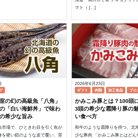
マト（ […]
日
2026年6月23日
グ
ギフト
肉類
加工食品
ブロ
室の幻の高級魚「八角」
かみこみ豚とは？100頭
の「白い海鮮丼」で味わ
3頭の希少な霜降り豚の
の希少な旨み
い食べ方
魚市場で、ひときわ目を引く魚が
和牛のような霜降りを持つ、北
身を硬い鎧のような皮で覆い、背
少な豚肉 「かみこみ豚とはどん