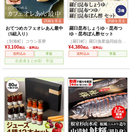
おてつめカフェオレあん最中
羅臼昆布しょうゆ・昆布つ
（5組入り）
ゆ・昆布ぽん酢セット
［別海町］コウシ茶寮
［羅臼町］羅臼漁業協同組合直
営店 海鮮工房
¥
3,100
¥
4,380
税込
税込
送料込み
常温
送料込み
常温
生産者まとめ割：常温