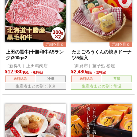
上田の黒牛(十勝和牛A5ラン
たまごろうくんの焼きドーナ
ク)300g×2
ツ5個入
［新得町］上田精肉店
［釧路市］菓子処 松屋
¥
12,980
¥
2,480
税込
税込
送料込み
冷凍
送料込み
常温
生産者まとめ割：冷凍
生産者まとめ割：常温