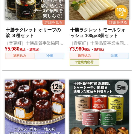
十勝ラクレット オリーブの
十勝ラクレット モールウォ
涙 ３種セット
ッシュ 100g×3個セット
［音更町］十勝品質事業協同組
［音更町］十勝品質事業協同組
合
合
¥
5,980
¥
3,980
税込
税込
送料込み
冷蔵
送料込み
冷蔵
3営業内出荷