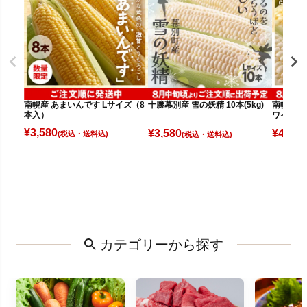
南幌産 あまいんです Lサイズ（8
十勝幕別産 雪の妖精 10本(5kg)
南幌産 
本入）
ワイト（
¥
3,580
¥
3,580
¥
4,080
(税込)
(税込)
カテゴリーから探す