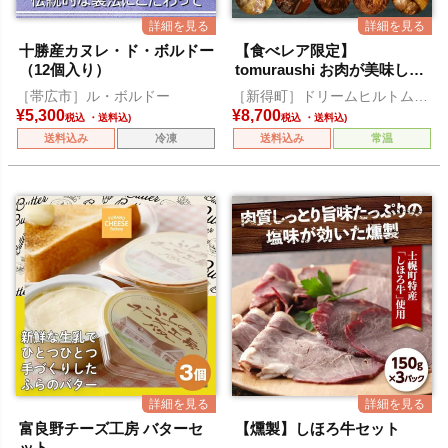
十勝産カヌレ・ド・ボルドー
【食べレア限定】
（12個入り）
tomuraushi お肉が美味しい
煮込み 5缶セット
［帯広市］ル・ボルドー
［新得町］ドリームヒルトムラ
ウシ
¥
5,300
¥
8,700
税込
税込
送料込み
冷凍
送料込み
常温
富良野チーズ工房 バターセ
【燻製】しほろ牛セット
ット