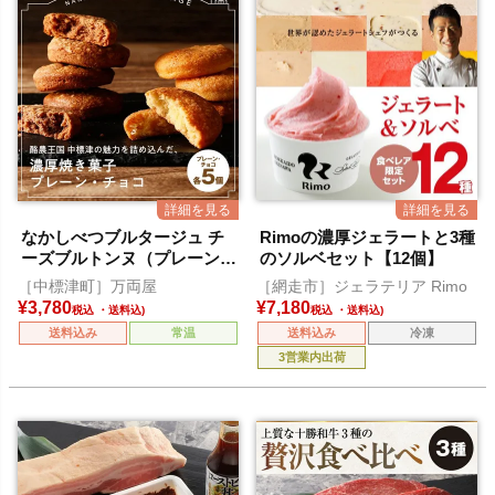
なかしべつブルタージュ チ
Rimoの濃厚ジェラートと3種
ーズブルトンヌ（プレーン・
のソルベセット【12個】
チョコ）各5個入
［中標津町］万両屋
［網走市］ジェラテリア Rimo
¥
3,780
¥
7,180
税込
税込
送料込み
常温
送料込み
冷凍
3営業内出荷