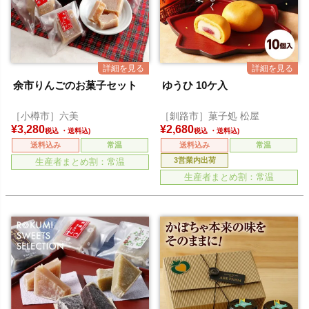
余市りんごのお菓子セット
ゆうひ 10ケ入
［小樽市］六美
［釧路市］菓子処 松屋
¥
3,280
¥
2,680
税込
税込
送料込み
常温
送料込み
常温
3営業内出荷
生産者まとめ割：常温
生産者まとめ割：常温