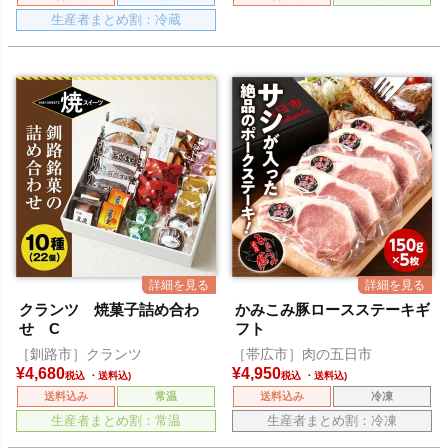
生産者まとめ割：冷蔵
クランツ 焼菓子詰め合わ
かみこみ豚ロースステーキギ
せ C
フト
［釧路市］クランツ
［帯広市］肉の五日市
¥
4,680
¥
4,950
税込
税込
送料込み
常温
送料込み
冷凍
生産者まとめ割：常温
生産者まとめ割：冷凍