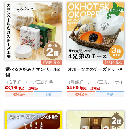
選べるお好みカマンベール2
オホーツクのチーズセットA
個
［安平町］チーズ工房角谷
［興部町］チーズ工房アドナイ
¥
3,180
¥
4,680
税込
税込
送料込み
冷蔵
送料込み
冷蔵