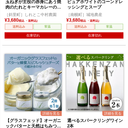
玉ねぎが主役の赤身にあう焼
ピュアホワイトのコーンドレ
肉のたれとキーマカレーのセ
ッシングとスープ
ット
［斜里町］しれとこ中村農園
［南幌町］城地農産
¥
3,680
¥
3,680
税込
税込
送料込み
常温
送料込み
常温
在庫切れ
在庫切れ
【グラスフェッド】オーガニ
選べるスパークリングワイン
ックバターと天然はちみつ入
2本