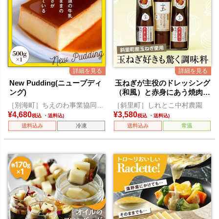
New Pudding(ニュープディ
玉ねぎが主役のドレッシング
ング)
（和風）と赤身にあう焼肉の
たれ
［別海町］ちえのわ事業協同組
［斜里町］しれとこ中村農園
合
¥
4,680
¥
3,580
税込
税込
送料込み
冷凍
送料込み
常温