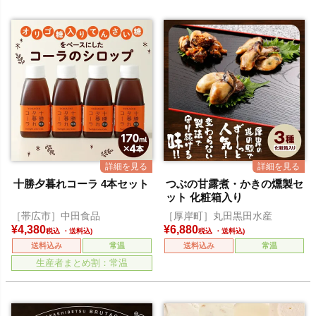
十勝夕暮れコーラ 4本セット
つぶの甘露煮・かきの燻製セ
ット 化粧箱入り
［帯広市］中田食品
［厚岸町］丸田黒田水産
¥
4,380
¥
6,880
税込
税込
送料込み
常温
送料込み
常温
生産者まとめ割：常温