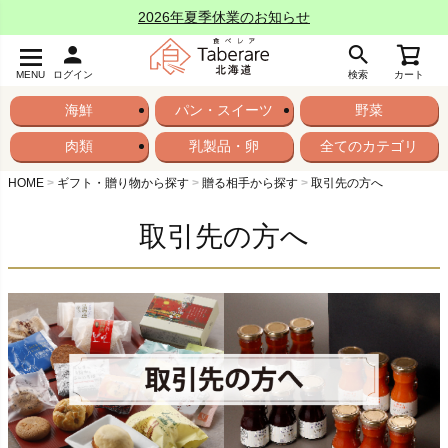
2026年夏季休業のお知らせ
MENU
ログイン
検索
カート
海鮮
パン・スイーツ
野菜
肉類
乳製品・卵
全てのカテゴリ
HOME
ギフト・贈り物から探す
贈る相手から探す
取引先の方へ
取引先の方へ