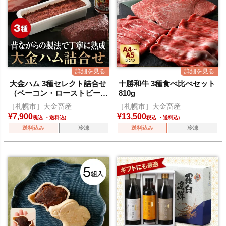
大金ハム 3種セレクト詰合せ
十勝和牛 3種食べ比べセット
（ベーコン・ローストビー
810g
フ・コンビーフ）
［札幌市］大金畜産
［札幌市］大金畜産
¥
7,900
¥
13,500
税込
税込
送料込み
冷凍
送料込み
冷凍