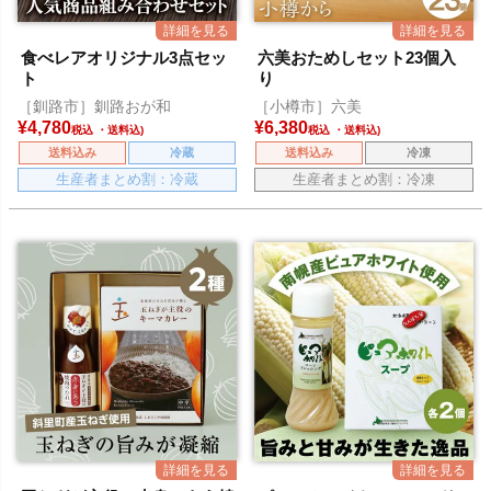
食べレアオリジナル3点セッ
六美おためしセット23個入
ト
り
［釧路市］釧路おが和
［小樽市］六美
¥
4,780
¥
6,380
税込
税込
送料込み
冷蔵
送料込み
冷凍
生産者まとめ割：冷蔵
生産者まとめ割：冷凍