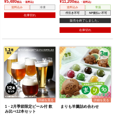
¥
5,480
¥
11,200
税込
税込
送料込み
冷凍
送料込み
常温
代引き不可
NP後払い不可
在庫切れ
販売を終了しました。
在庫切れ
1・2月季節限定ビール付 飲
まりも羊羹詰め合わせ
み比べ12本セット