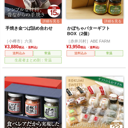
手焼き金つば詰め合わせ
かぼちゃバターギフト
BOX（2個）
［小樽市］六美
［赤井川村］ABE FARM
¥
3,880
¥
3,950
税込
税込
送料込み
常温
送料込み
常温
生産者まとめ割：常温