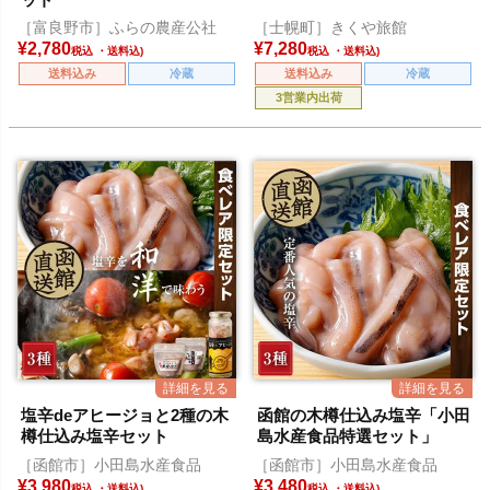
［富良野市］ふらの農産公社
［士幌町］きくや旅館
¥
2,780
¥
7,280
税込
税込
送料込み
冷蔵
送料込み
冷蔵
3営業内出荷
塩辛deアヒージョと2種の木
函館の木樽仕込み塩辛「小田
樽仕込み塩辛セット
島水産食品特選セット」
［函館市］小田島水産食品
［函館市］小田島水産食品
¥
3,980
¥
3,480
税込
税込