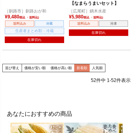
【なまらうまいセット】
［釧路市］釧路おが和
［広尾町］鏑木水産
¥
9,480
¥
5,980
税込
税込
送料込み
冷蔵
送料込み
冷凍
生産者まとめ割：冷蔵
在庫切れ
在庫切れ
並び替え
価格が安い順
価格が高い順
新着順
人気順
52
件中
1
-
52
件表示
あなたにおすすめの商品