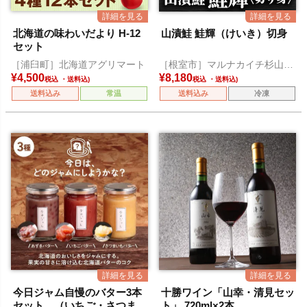
北海道の味わいだより H-12
山漬鮭 鮭輝（けいき）切身
セット
［浦臼町］北海道アグリマート
［根室市］マルナカイチ杉山水
産
¥
4,500
¥
8,180
税込
税込
送料込み
常温
送料込み
冷凍
今日ジャム自慢のバター3本
十勝ワイン「山幸・清見セッ
セット （いちご・さつまい
ト」 720ml×2本