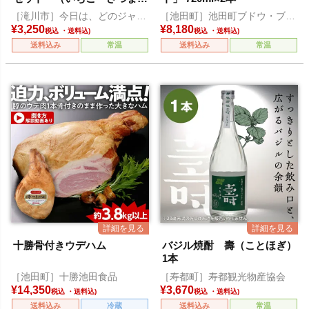
も・あずきバター各1本）
［滝川市］今日は、どのジャム
［池田町］池田町ブドウ・ブド
にしようかな？
ウ酒研究所
¥
3,250
¥
8,180
税込
税込
送料込み
常温
送料込み
常温
十勝骨付きウデハム
バジル焼酎 壽（ことほぎ）
1本
［池田町］十勝池田食品
［寿都町］寿都観光物産協会
¥
14,350
¥
3,670
税込
税込
送料込み
冷蔵
送料込み
常温