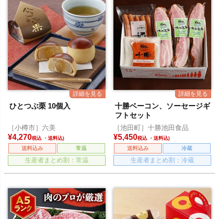
ひとつぶ栗 10個入
十勝ベーコン、ソーセージギ
フトセット
［小樽市］六美
［池田町］十勝池田食品
¥
4,270
¥
5,450
税込
税込
送料込み
常温
送料込み
冷蔵
生産者まとめ割：常温
生産者まとめ割：冷蔵