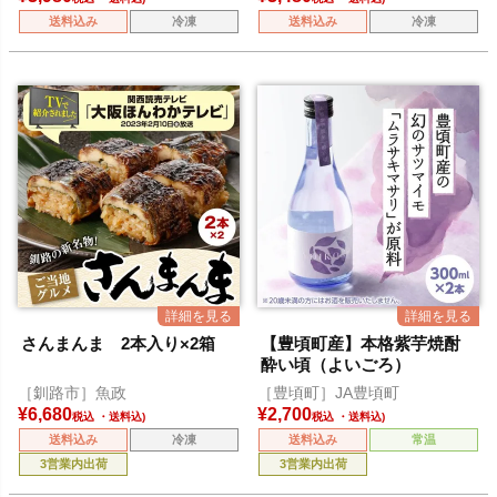
送料込み
冷凍
送料込み
冷凍
さんまんま 2本入り×2箱
【豊頃町産】本格紫芋焼酎
酔い頃（よいごろ）
［釧路市］魚政
［豊頃町］JA豊頃町
¥
6,680
¥
2,700
税込
税込
送料込み
冷凍
送料込み
常温
3営業内出荷
3営業内出荷