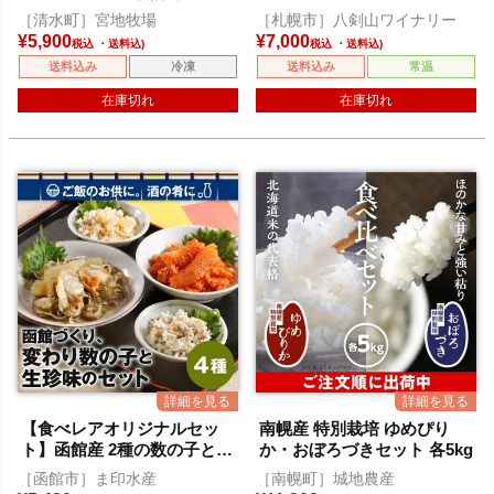
りオーガニックフロマージュ
［清水町］宮地牧場
［札幌市］八剣山ワイナリー
ブランのセット
¥
5,900
¥
7,000
税込
税込
送料込み
冷凍
送料込み
常温
在庫切れ
在庫切れ
【食べレアオリジナルセッ
南幌産 特別栽培 ゆめぴり
ト】函館産 2種の数の子とほ
か・おぼろづきセット 各5kg
たて松前漬・いぶりがっこチ
［函館市］ま印水産
［南幌町］城地農産
ーズセット