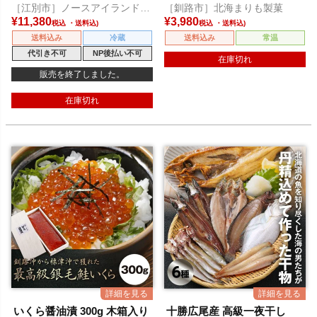
［江別市］ノースアイランドビ
［釧路市］北海まりも製菓
ール
¥
11,380
¥
3,980
税込
税込
送料込み
冷蔵
送料込み
常温
代引き不可
NP後払い不可
在庫切れ
販売を終了しました。
在庫切れ
いくら醤油漬 300g 木箱入り
十勝広尾産 高級一夜干し