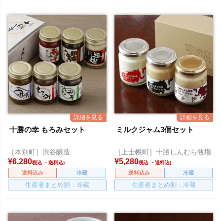
十勝の幸 もろみセット
ミルクジャム3個セット
［本別町］渋谷醸造
［上士幌町］十勝しんむら牧場
¥
6,280
¥
5,280
税込
税込
送料込み
冷蔵
送料込み
冷蔵
生産者まとめ割：冷蔵
生産者まとめ割：冷蔵