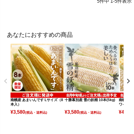
5
件中
1
-
5
件表示
あなたにおすすめの商品
南幌産 あまいんです Lサイズ（8
十勝幕別産 雪の妖精 10本(5kg)
南幌産 
本入）
ワイト（
¥
3,580
¥
3,580
¥
4,080
(税込)
(税込)