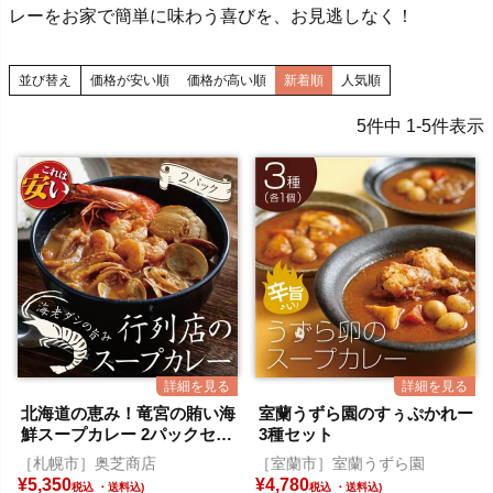
レーをお家で簡単に味わう喜びを、お見逃しなく！
並び替え
価格が安い順
価格が高い順
新着順
人気順
5
件中
1
-
5
件表示
北海道の恵み！竜宮の賄い海
室蘭うずら園のすぅぷかれー
鮮スープカレー 2パックセッ
3種セット
ト
［札幌市］奥芝商店
［室蘭市］室蘭うずら園
¥
5,350
¥
4,780
税込
税込