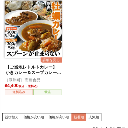
【ご当地レトルトカレー】
かきカレー＆スープカレーセ
ット
［厚岸町］高島食品
¥
4,400
税込
送料込み
常温
並び替え
価格が安い順
価格が高い順
新着順
人気順