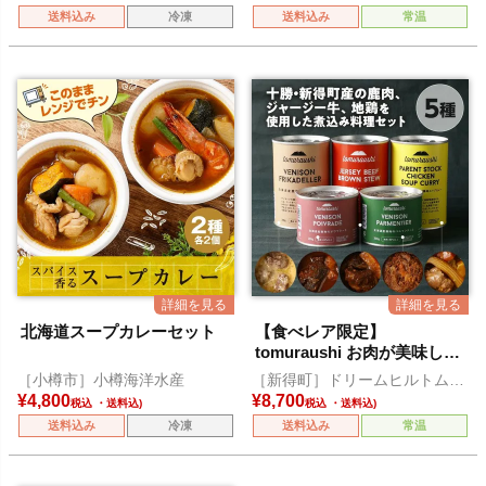
送料込み
冷凍
送料込み
常温
北海道スープカレーセット
【食べレア限定】
tomuraushi お肉が美味しい
煮込み 5缶セット
［小樽市］小樽海洋水産
［新得町］ドリームヒルトムラ
ウシ
¥
4,800
¥
8,700
税込
税込
送料込み
冷凍
送料込み
常温