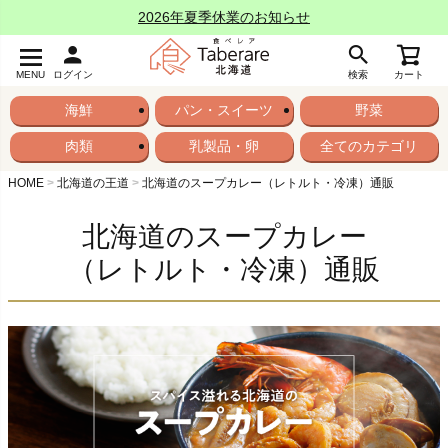
2026年夏季休業のお知らせ
MENU
ログイン
検索
カート
海鮮
パン・スイーツ
野菜
肉類
乳製品・卵
全てのカテゴリ
HOME
北海道の王道
北海道のスープカレー（レトルト・冷凍）通販
北海道のスープカレー
（レトルト・冷凍）通販