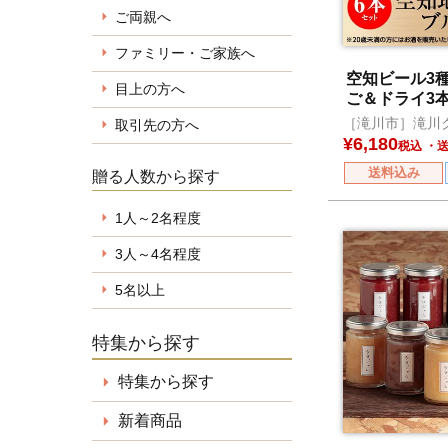
ご両親へ
ファミリー・ご家族へ
空知ビール3種
目上の方へ
ご＆ドライ3本
［滝川市］滝川
取引先の方へ
工房
¥
6,180
税込
送料込み
贈る人数から探す
1人～2名程度
3人～4名程度
5名以上
特集から探す
特集から探す
新着商品