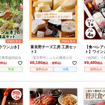
ラワンぶき】
富良野チーズ工房 工房セッ
【食べレア
ト3
ト】ワイン
セット(セイ
町農業協同組合
［富良野市］ふらの農産公社
［池田町］十
¥
6,180
¥
9,480
税込
税込
常温
送料込み
冷蔵
送料込み