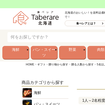
北海道のおいしい！を送料込価
で！
食べレアとは？
海鮮
パン・スイー
野菜
肉類
ツ
HOME
ギフト・贈り物から探す
贈る人数から探す
5名以
商品カテゴリから探す
海鮮
1人～2名程
パン・スイーツ