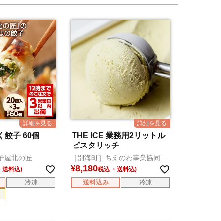
餃子 60個
THE ICE 業務用2リットル
ピスタリッチ
子屋北の匠
［別海町］ちえのわ事業協同組
合
¥
8,180
税込
冷凍
送料込み
冷凍