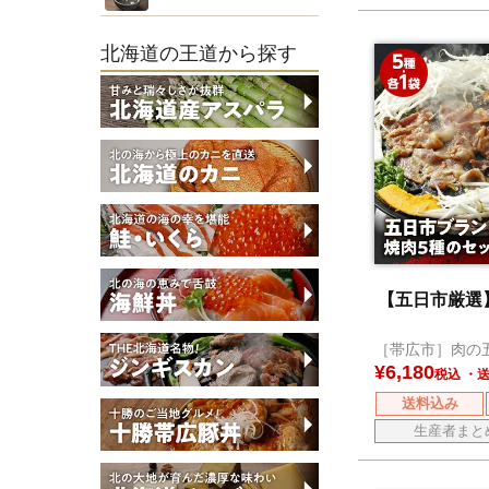
北海道の王道から探す
【五日市厳選
［帯広市］肉の
¥
6,180
税込
送料込み
生産者まと