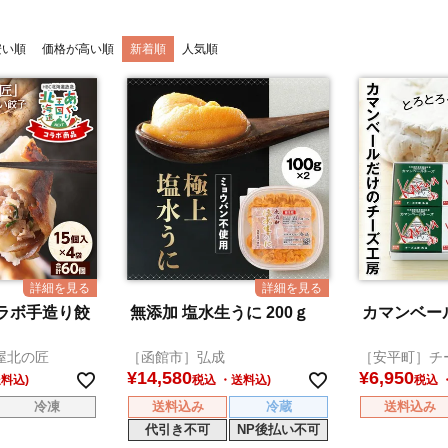
安い順
価格が高い順
新着順
人気順
ラボ手造り餃
無添加 塩水生うに 200ｇ
カマンベー
屋北の匠
［函館市］弘成
［安平町］チ
¥
14,580
¥
6,950
税込
税込
冷凍
送料込み
冷蔵
送料込み
代引き不可
NP後払い不可