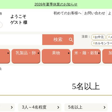
2026年夏季休業のお知らせ
初めてのお客様へ
お問い合わせ
よ
格
ようこそ
ゲスト 様
注目：
お中元
検索
ホルモンラ
乳製品・卵
果物
米・麺・穀類
上
5名以上
度
3人～4名程度
5名以上