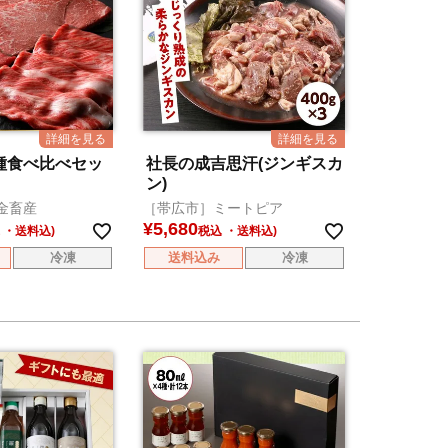
3種食べ比べセッ
社長の成吉思汗(ジンギスカ
ン)
金畜産
［帯広市］ミートピア
¥
5,680
税込
冷凍
送料込み
冷凍