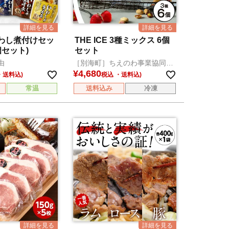
わし煮付けセッ
THE ICE 3種ミックス 6個
4個セット)
セット
由
［別海町］ちえのわ事業協同組
合
¥
4,680
税込
常温
送料込み
冷凍