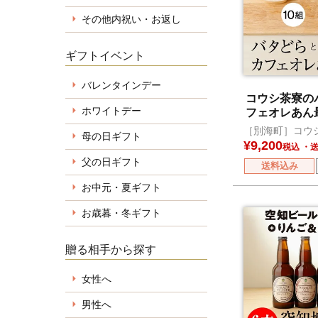
その他内祝い・お返し
ギフトイベント
バレンタインデー
コウシ茶寮の
ホワイトデー
フェオレあん
［別海町］コウ
母の日ギフト
¥
9,200
税込
父の日ギフト
送料込み
お中元・夏ギフト
お歳暮・冬ギフト
贈る相手から探す
女性へ
男性へ