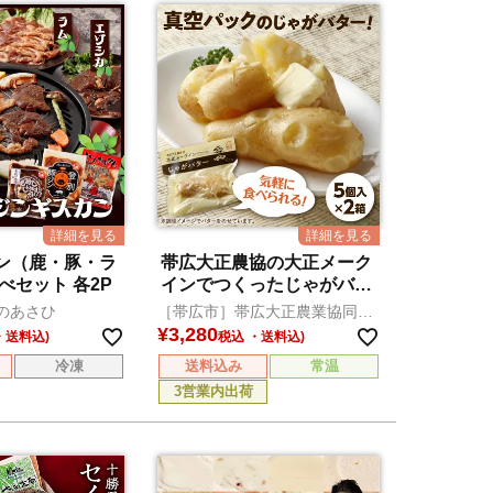
ン（鹿・豚・ラ
帯広大正農協の大正メーク
べセット 各2P
インでつくったじゃがバタ
ー
のあさひ
［帯広市］帯広大正農業協同組
合
¥
3,280
税込
冷凍
送料込み
常温
3営業内出荷