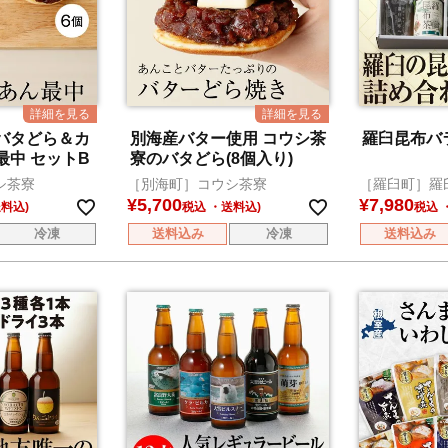
バタどら＆カ
別海産バター使用 コウシ茶
羅臼昆布バ
最中 セットB
寮のバタどら(8個入り)
シ茶寮
［別海町］コウシ茶寮
［羅臼町］羅
営店 海鮮工房
¥
5,700
¥
7,980
税込
税込
冷凍
送料込み
冷凍
送料込み