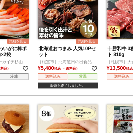
わいがに棒ポ
北海道おつまみ 人気10Pセ
十勝和牛 
g×2袋
ット
ト 810g
ナカイチ杉山水
［根室市］北海道日の出食品
［札幌市］大
¥
5,480
¥
13,500
税込
税込
冷凍
送料込み
常温
送料込み
販売を終了しました。