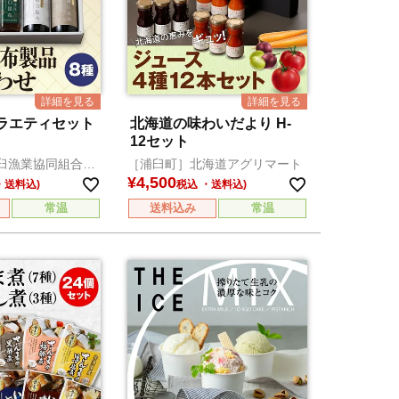
ラエティセット
北海道の味わいだより H-
12セット
臼漁業協同組合直
［浦臼町］北海道アグリマート
¥
4,500
税込
常温
送料込み
常温