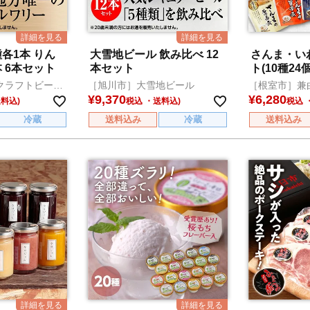
各1本 りん
大雪地ビール 飲み比べ 12
さんま・い
 6本セット
本セット
ト(10種2
クラフトビール
［旭川市］大雪地ビール
［根室市］兼
¥
9,370
¥
6,280
税込
税込
冷蔵
送料込み
冷蔵
送料込み