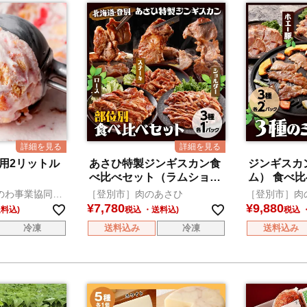
業務用2リットル
あさひ特製ジンギスカン食
ジンギスカ
べ比べセット（ラムショル
ム） 食べ比
ダー、ロース、ステーキ）
のわ事業協同組
［登別市］肉のあさひ
［登別市］肉
¥
7,780
¥
9,880
税込
税込
冷凍
送料込み
冷凍
送料込み