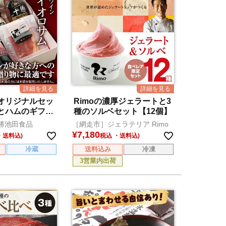
オリジナルセッ
Rimoの濃厚ジェラートと3
とハムのギフト
種のソルベセット【12個】
オロサム)
勝池田食品
［網走市］ジェラテリア Rimo
¥
7,180
税込
冷蔵
送料込み
冷凍
3営業内出荷