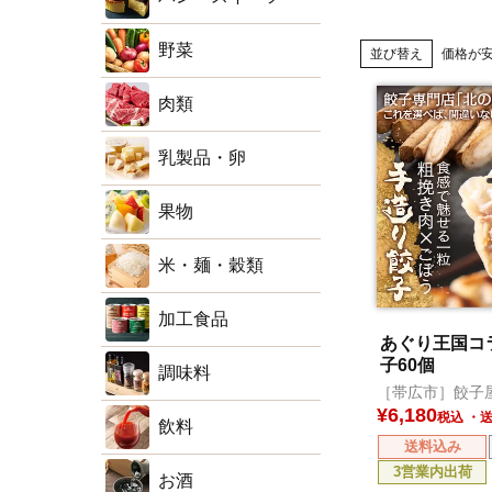
野菜
並び替え
価格が
肉類
乳製品・卵
果物
米・麺・穀類
加工食品
あぐり王国コ
子60個
調味料
［帯広市］餃子
¥
6,180
税込
飲料
送料込み
3営業内出荷
お酒