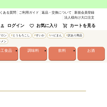
くある質問
ご利用ガイド
返品・交換について
新規会員登録
法人様向け大口注文
ログイン
お気に入り
カートを見る
メロン
とうもろこし
すいか
ハピまん
訳あり商品
ーメン
加工食品
調味料
飲料
お酒