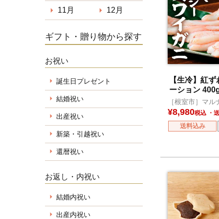
11月
12月
ギフト・贈り物から探す
お祝い
【生冷】紅ず
誕生日プレゼント
ーション 400
結婚祝い
［根室市］マル
産
¥
8,980
税込
出産祝い
送料込み
新築・引越祝い
還暦祝い
お返し・内祝い
結婚内祝い
出産内祝い