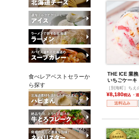
THE ICE 
食べレアベストセラーか
いちごケーキ
ら探す
［別海町］ちえ
合
¥
8,180
税込
送料込み