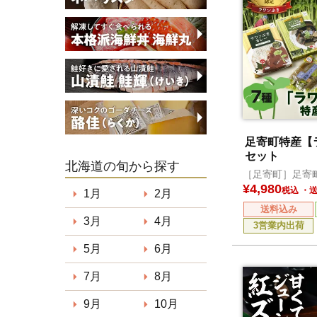
足寄町特産【
セット
北海道の旬から探す
［足寄町］足寄
¥
4,980
税込
1月
2月
送料込み
3月
4月
3営業内出荷
5月
6月
7月
8月
9月
10月