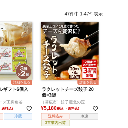
47
件中
1
-
47
件表示
ルギフト6個入
ラクレットチーズ餃子 20
個×3袋
ーズ工房角谷
［帯広市］餃子屋北の匠
¥
5,180
税込
冷蔵
送料込み
冷凍
3営業内出荷