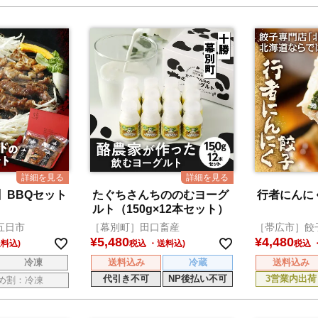
】BBQセット
たぐちさんちののむヨーグ
行者にんにく
ルト（150g×12本セット）
五日市
［幕別町］田口畜産
［帯広市］餃
¥
5,480
¥
4,480
税込
税込
冷凍
送料込み
冷蔵
送料込み
代引き不可
NP後払い不可
3営業内出荷
め割：冷凍