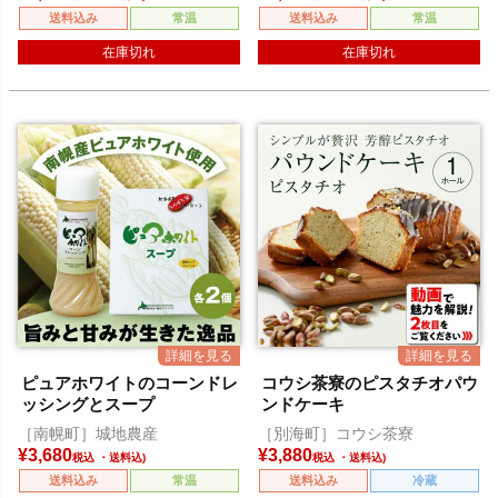
送料込み
常温
送料込み
常温
在庫切れ
在庫切れ
ピュアホワイトのコーンドレ
コウシ茶寮のピスタチオパウ
ッシングとスープ
ンドケーキ
［南幌町］城地農産
［別海町］コウシ茶寮
¥
3,680
¥
3,880
税込
税込
送料込み
常温
送料込み
冷蔵