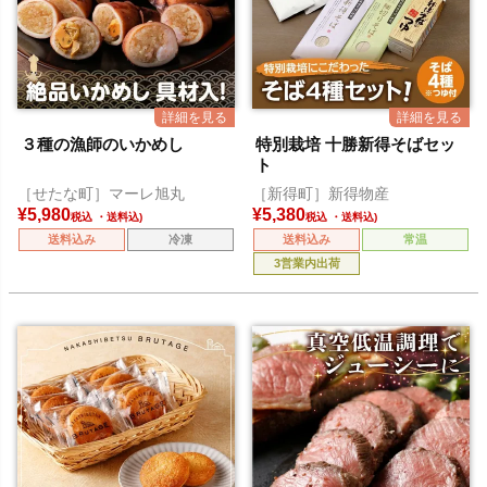
３種の漁師のいかめし
特別栽培 十勝新得そばセッ
ト
［せたな町］マーレ旭丸
［新得町］新得物産
¥
5,980
¥
5,380
税込
税込
送料込み
冷凍
送料込み
常温
3営業内出荷