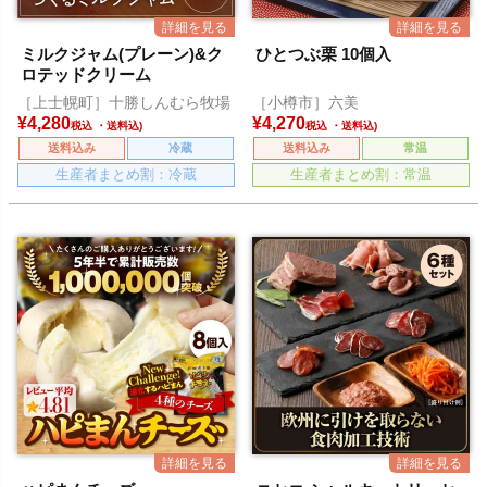
ミルクジャム(プレーン)&ク
ひとつぶ栗 10個入
ロテッドクリーム
［上士幌町］十勝しんむら牧場
［小樽市］六美
¥
4,280
¥
4,270
税込
税込
送料込み
冷蔵
送料込み
常温
生産者まとめ割：冷蔵
生産者まとめ割：常温