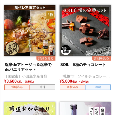
塩辛deアヒージョ＆塩辛で
SOIL 5種のチョコレート
deパエリアセット
［函館市］小田島水産食品
［札幌市］ソイルチョコレート
（エンクル）
¥
3,680
¥
5,800
税込
税込
送料込み
冷凍
送料込み
冷蔵