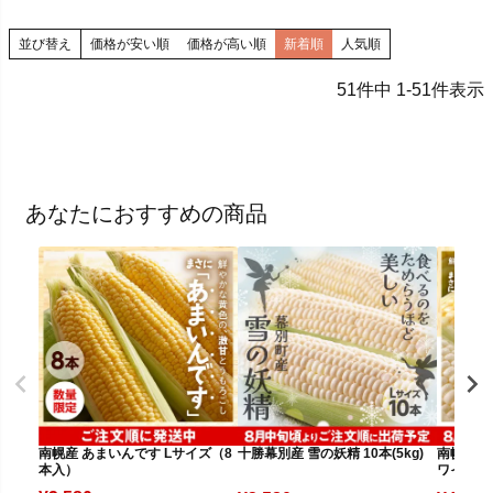
並び替え
価格が安い順
価格が高い順
新着順
人気順
51
件中
1
-
51
件表示
あなたにおすすめの商品
南幌産 あまいんです Lサイズ（8
十勝幕別産 雪の妖精 10本(5kg)
南幌産 
本入）
ワイト（