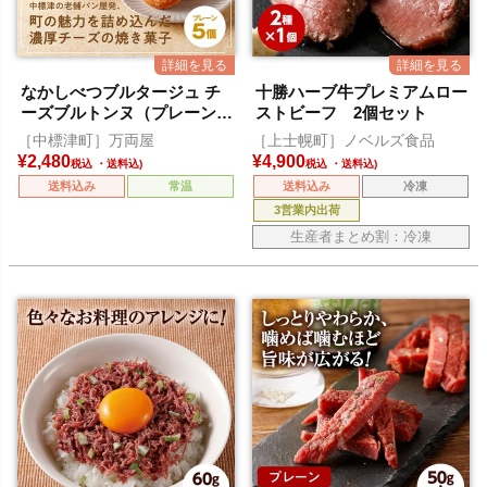
なかしべつブルタージュ チ
十勝ハーブ牛プレミアムロー
ーズブルトンヌ（プレーン）
ストビーフ 2個セット
5個入
［中標津町］万両屋
［上士幌町］ノベルズ食品
¥
2,480
¥
4,900
税込
税込
送料込み
常温
送料込み
冷凍
3営業内出荷
生産者まとめ割：冷凍