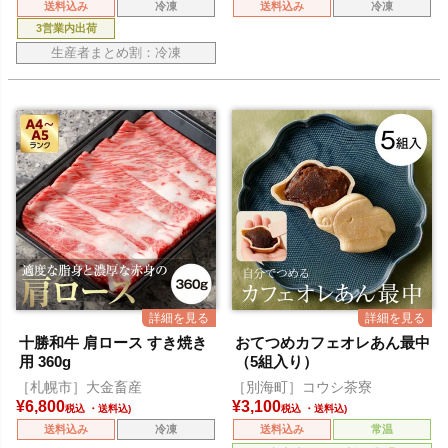
送料込み
冷凍
送料込み
冷凍
3営業内出荷
生産者まとめ割：冷凍
十勝和牛 肩ロース すき焼き
おてつめカフェオレあん最中
用 360g
（5組入り）
［札幌市］大金畜産
［別海町］コウシ茶寮
¥
6,800
¥
3,100
税込
税込
送料込み
冷凍
送料込み
常温