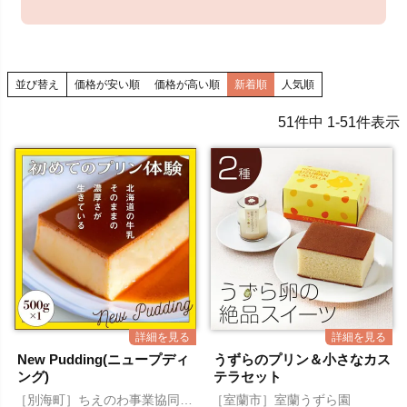
並び替え
価格が安い順
価格が高い順
新着順
人気順
51
件中
1
-
51
件表示
New Pudding(ニュープディ
うずらのプリン＆小さなカス
ング)
テラセット
［別海町］ちえのわ事業協同組
［室蘭市］室蘭うずら園