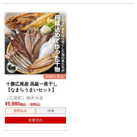
十勝広尾産 高級一夜干し
【なまらうまいセット】
［広尾町］鏑木水産
¥
5,980
税込
送料込み
冷凍
在庫切れ