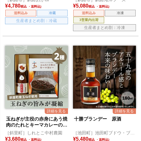
¥
4,780
¥
5,080
税込
税込
送料込み
冷蔵
送料込み
冷凍
3営業内出荷
生産者まとめ割：冷蔵
生産者まとめ割：冷凍
玉ねぎが主役の赤身にあう焼
十勝ブランデー 原酒
肉のたれとキーマカレーのセ
ット
［斜里町］しれとこ中村農園
［池田町］池田町ブドウ・ブド
ウ酒研究所
¥
3,680
¥
5,480
税込
税込