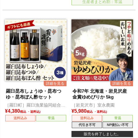
生産者まとめ割：常温
羅臼昆布しょうゆ・昆布つ
令和7年 北海道・岩見沢産
ゆ・昆布ぽん酢セット
金賞ゆめぴりか 5kg
［羅臼町］羅臼漁業協同組合直
［岩見沢市］室永農園
営店 海鮮工房
¥
4,380
¥
5,980
税込
税込
送料込み
常温
送料込み
常温
代引き不可
NP後払い不可
販売を終了しました。