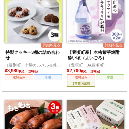
特製クッキー3種の詰め合わ
【豊頃町産】本格紫芋焼酎
せ
酔い頃（よいごろ）
［幕別町］十勝カルメル会修道
［豊頃町］JA豊頃町
院
¥
3,980
¥
2,700
税込
税込
送料込み
冷蔵
送料込み
常温
3営業内出荷