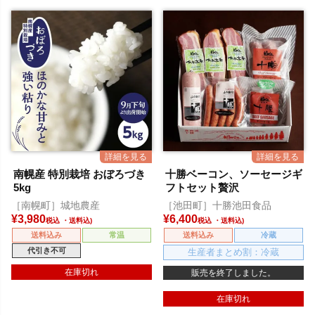
南幌産 特別栽培 おぼろづき
十勝ベーコン、ソーセージギ
5kg
フトセット贅沢
［南幌町］城地農産
［池田町］十勝池田食品
¥
3,980
¥
6,400
税込
税込
送料込み
常温
送料込み
冷蔵
代引き不可
生産者まとめ割：冷蔵
在庫切れ
販売を終了しました。
在庫切れ