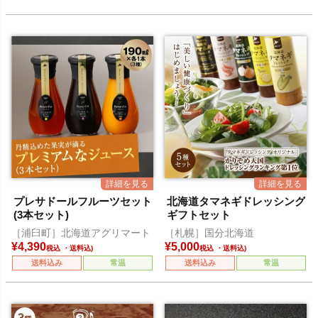
プレサドールフルーツセット
北海道タマネギドレッシング
(3本セット)
ギフトセット
［浦臼町］北海道アグリマート
［札幌］国分北海道
¥
4,390
¥
5,000
税込
税込
送料込み
常温
送料込み
常温