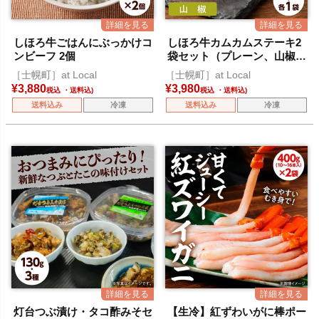
しほろ牛ごはんにぶっかけコ
しほろ牛カムカムステーキ2
ンビーフ 2個
袋セット（プレーン、山椒各
1袋）
［士幌町］at Local
［士幌町］at Local
¥
3,880
¥
3,980
税込
税込
送料込み
冷凍
送料込み
冷凍
灯台つぶ漬け・タコ酢みそセ
【生冷】紅ずわいがに棒ポー