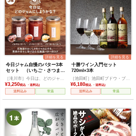
今日ジャム自慢のバター3本
十勝ワイン入門セット
セット （いちご・さつまい
720ml×3本
も・あずきバター各1本）
［滝川市］今日は、どのジャム
［池田町］池田町ブドウ・ブド
にしようかな？
ウ酒研究所
¥
3,250
¥
6,180
税込
税込
送料込み
常温
送料込み
常温