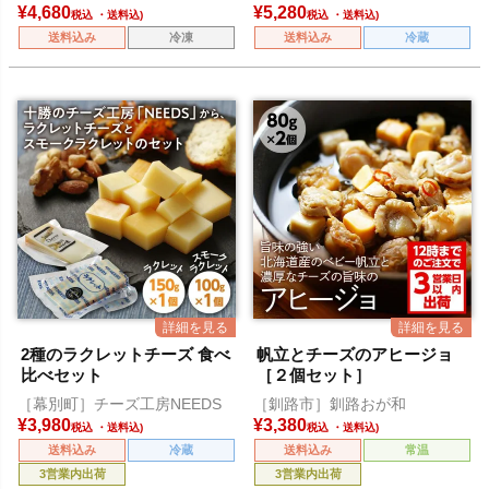
合
¥
4,680
¥
5,280
税込
税込
送料込み
冷凍
送料込み
冷蔵
2種のラクレットチーズ 食べ
帆立とチーズのアヒージョ
比べセット
［２個セット］
［幕別町］チーズ工房NEEDS
［釧路市］釧路おが和
¥
3,980
¥
3,380
税込
税込
送料込み
冷蔵
送料込み
常温
3営業内出荷
3営業内出荷