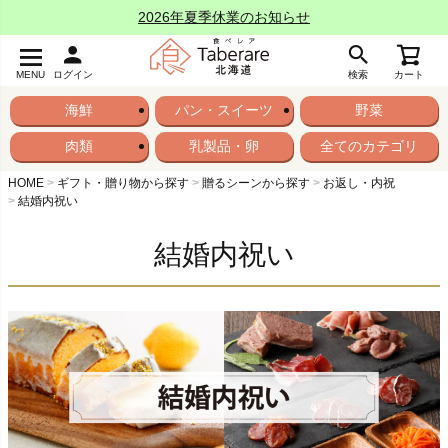
2026年夏季休業のお知らせ
MENU
ログイン
検索
カート
海鮮
パン・スイーツ
野菜
肉類
乳製品・卵
全てのカテゴリ
HOME
ギフト・贈り物から探す
贈るシーンから探す
お返し・内祝
結婚内祝い
結婚内祝い