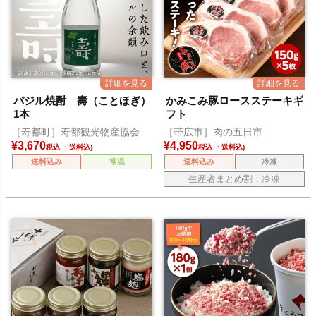
バジル焼酎 壽（ことほぎ）
かみこみ豚ロースステーキギ
1本
フト
［寿都町］寿都観光物産協会
［帯広市］肉の五日市
¥
3,670
¥
4,950
税込
税込
送料込み
常温
送料込み
冷凍
生産者まとめ割：冷凍