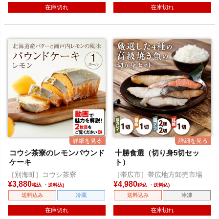
在庫切れ
在庫切れ
コウシ茶寮のレモンパウンド
十勝食選（切り身5切セッ
ケーキ
ト）
［別海町］コウシ茶寮
［帯広市］帯広地方卸売市場
¥
3,880
¥
4,980
税込
税込
送料込み
冷蔵
送料込み
冷凍
在庫切れ
在庫切れ