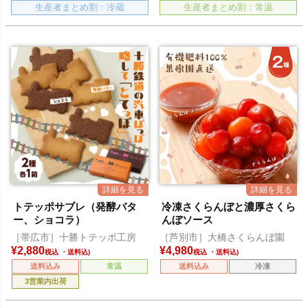
生産者まとめ割：冷蔵
生産者まとめ割：常温
トテッポサブレ（発酵バタ
冷凍さくらんぼと濃厚さくら
ー、ショコラ）
んぼソース
［帯広市］十勝トテッポ工房
［芦別市］大橋さくらんぼ園
¥
2,880
¥
4,980
税込
税込
送料込み
常温
送料込み
冷凍
3営業内出荷