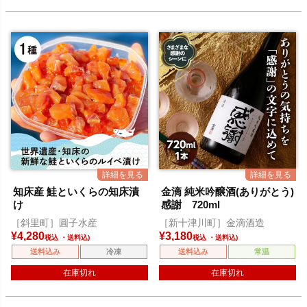
知床産 鮭といくらの知床漬
金滴 純米吟醸酒(ありがとう)
け
感謝 720ml
［斜里町］圓子水産
［新十津川町］金滴酒造
¥
4,280
¥
3,180
税込
税込
送料込み
冷凍
送料込み
常温
在庫切れ
在庫切れ