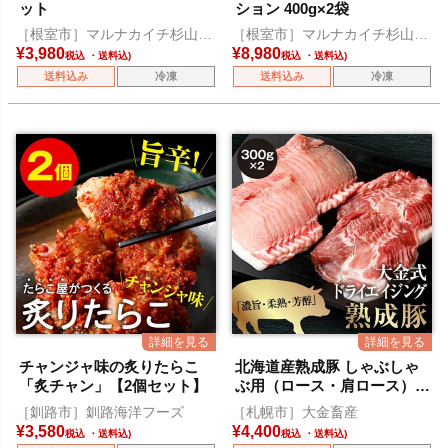
ット
ション 400g×2袋
［根室市］マルナカイチ杉山水
［根室市］マルナカイチ杉山水
産
産
¥
3,980
¥
8,980
税込
税込
送料込み
冷凍
送料込み
冷凍
チャンジャ味の炙りたらこ
北海道産熟成豚 しゃぶしゃ
「炙チャン」【2個セット】
ぶ用（ロース・肩ロース）
各300g
［釧路市］釧路海洋フーズ
［札幌市］大金畜産
¥
3,580
¥
4,400
税込
税込