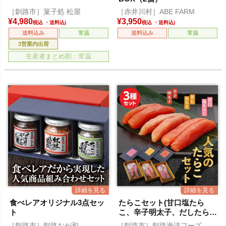
［釧路市］菓子処 松屋
［赤井川村］ABE FARM
¥
4,980
¥
3,950
税込
税込
送料込み
常温
送料込み
常温
3営業内出荷
生産者まとめ割：常温
食べレアオリジナル3点セッ
たらこセット(甘口塩たら
ト
こ、辛子明太子、だしたら
こ)
［釧路市］釧路おが和
［釧路市］釧路海洋フーズ