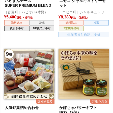
ハピまんチーズ
ニセコ シャルキュトリーセ
SUPER PREMIUM BLEND
ット
［音更町］ハピオ(JA木野)
［ニセコ町］シャルキュトリー
アカイシ
¥
5,400
¥
8,380
税込
税込
送料込み
冷凍
送料込み
冷蔵
代引き不可
NP後払い不可
3営業内出荷
生産者まとめ割：冷蔵
人気銘菓詰め合わせ
かぼちゃバターギフト
BOX（2個）