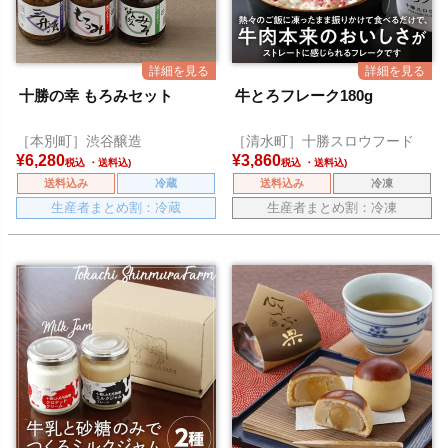
十勝の幸 もろみセット
牛とろフレーク180g
［本別町］渋谷醸造
［清水町］十勝スロウフード
¥
6,280
¥
3,860
税込
税込
送料込み
冷蔵
送料込み
冷凍
生産者まとめ割：冷蔵
生産者まとめ割：冷凍