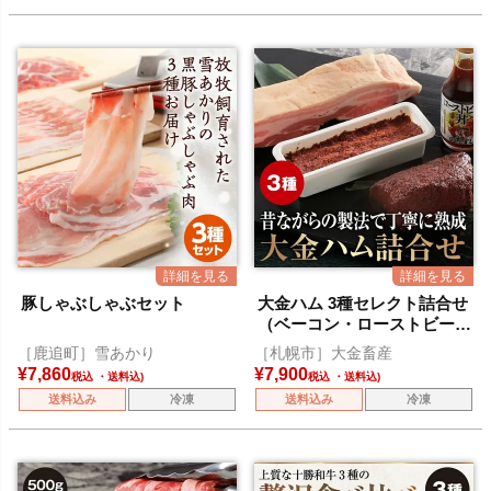
豚しゃぶしゃぶセット
大金ハム 3種セレクト詰合せ
（ベーコン・ローストビー
フ・コンビーフ）
［鹿追町］雪あかり
［札幌市］大金畜産
¥
7,860
¥
7,900
税込
税込
送料込み
冷凍
送料込み
冷凍