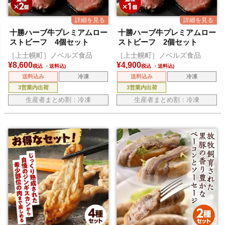
十勝ハーブ牛プレミアムロー
十勝ハーブ牛プレミアムロー
ストビーフ 4個セット
ストビーフ 2個セット
［上士幌町］ノベルズ食品
［上士幌町］ノベルズ食品
¥
8,600
¥
4,900
税込
税込
送料込み
冷凍
送料込み
冷凍
3営業内出荷
3営業内出荷
生産者まとめ割：冷凍
生産者まとめ割：冷凍