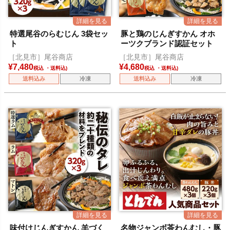
特選尾谷のらむじん 3袋セッ
豚と鶏のじんぎすかん オホ
ト
ーツクブランド認証セット
［北見市］尾谷商店
［北見市］尾谷商店
¥
7,480
¥
4,680
税込
税込
送料込み
冷凍
送料込み
冷凍
味付けじんぎすかん 羊づく
名物ジャンボ茶わんむし・豚