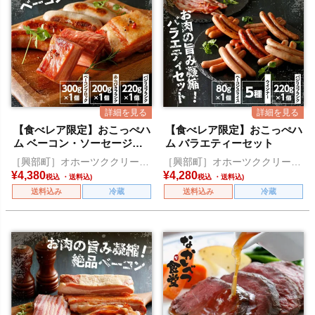
【食べレア限定】おこっぺハ
【食べレア限定】おこっぺハ
ム ベーコン・ソーセージセ
ム バラエティーセット
ット
［興部町］オホーツククリーン
［興部町］オホーツククリーン
ミート
ミート
¥
4,380
¥
4,280
税込
税込
送料込み
冷蔵
送料込み
冷蔵