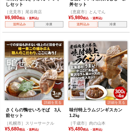
しセット
丼セット
［北見市］尾谷商店
［恵庭市］とんでん
¥
6,980
¥
5,980
税込
税込
送料込み
冷凍
送料込み
冷凍
さくらの鴨せいろそば 3人
味付特上ラムジンギスカン
前セット
1.2㎏
［札幌市］スリーサークル
［千歳市］肉の山本
¥
5,680
¥
5,480
税込
税込