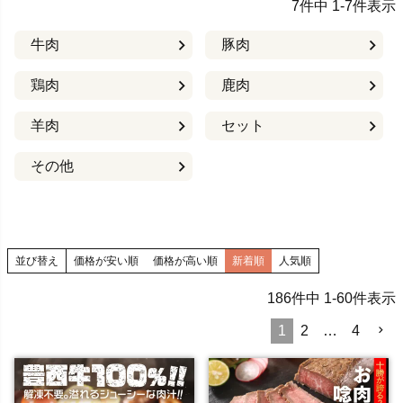
7
件中
1
-
7
件表示
牛肉
豚肉
鶏肉
鹿肉
羊肉
セット
その他
並び替え
価格が安い順
価格が高い順
新着順
人気順
186
件中
1
-
60
件表示
1
2
…
4