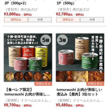
2P（500g×2）
1P（500g）
［登別市］肉のあさひ
［登別市］肉のあさひ
¥
3,880
¥
2,780
税込
税込
送料込み
冷凍
送料込み
冷凍
【食べレア限定】
tomuraushi お肉が美味しい
tomuraushi お肉が美味しい
煮込み【鹿肉】3缶セット
煮込み 5缶セット
［新得町］ドリームヒルトムラ
［新得町］ドリームヒルトムラ
ウシ
ウシ
¥
8,700
¥
5,480
税込
税込