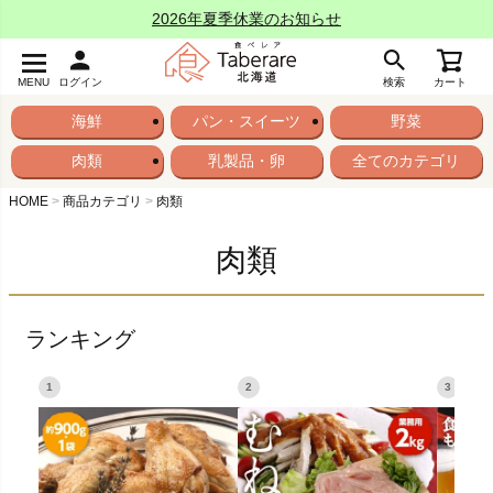
2026年夏季休業のお知らせ
MENU
ログイン
検索
カート
海鮮
パン・スイーツ
野菜
肉類
乳製品・卵
全てのカテゴリ
HOME
商品カテゴリ
肉類
肉類
ランキング
1
2
3