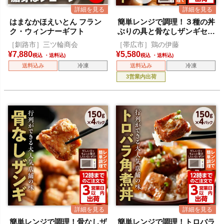
はまなかほえいとん フラン
簡単レンジで調理！３種の丼
ク・ウィンナーギフト
ぶりの具と骨なしザンギセッ
ト[食べレア限定セット]
［釧路市］三ツ輪商会
［帯広市］鶏の伊藤
¥
7,880
¥
5,580
税込
税込
送料込み
冷凍
送料込み
冷凍
3営業内出荷
簡単レンジで調理！骨なしザ
簡単レンジで調理！トロバラ