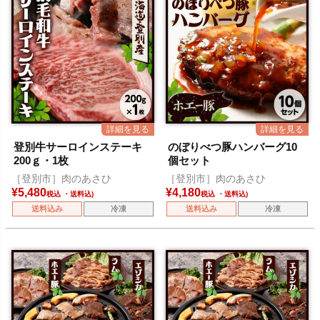
登別牛サーロインステーキ
のぼりべつ豚ハンバーグ10
200ｇ・1枚
個セット
［登別市］肉のあさひ
［登別市］肉のあさひ
¥
5,480
¥
4,180
税込
税込
送料込み
冷凍
送料込み
冷凍