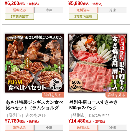
¥
6,200
¥
5,880
税込
税込
送料込み
冷凍
送料込み
冷凍
3営業内出荷
3営業内出荷
あさひ特製ジンギスカン食べ
登別牛肩ロースすきやき
比べセット（ラムショルダ
500g×2パック
ー、ロース、ステーキ）
［登別市］肉のあさひ
［登別市］肉のあさひ
¥
7,780
¥
14,480
税込
税込
送料込み
冷凍
送料込み
冷凍