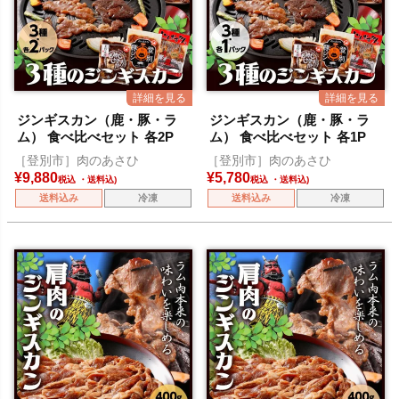
ジンギスカン（鹿・豚・ラ
ジンギスカン（鹿・豚・ラ
ム） 食べ比べセット 各2P
ム） 食べ比べセット 各1P
［登別市］肉のあさひ
［登別市］肉のあさひ
¥
9,880
¥
5,780
税込
税込
送料込み
冷凍
送料込み
冷凍