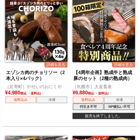
エゾシカ肉のチョリソー（2
【4周年企画】熟成牛と熟成
本入り×4パック）
豚のセット（2種の熟成肉）
［足寄町］やせいのおにくや
［札幌市］大金畜産
¥
4,980
¥
6,880
税込
税込
送料込み
冷凍
送料込み
冷凍
代引き不可
NP後払い不可
販売を終了しました。