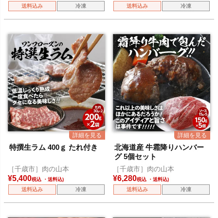
送料込み
冷凍
送料込み
冷凍
特撰生ラム 400ｇ たれ付き
北海道産 牛霜降りハンバー
グ 5個セット
［千歳市］肉の山本
［千歳市］肉の山本
¥
5,400
¥
6,280
税込
税込
送料込み
冷凍
送料込み
冷凍