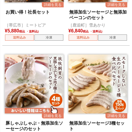
お買い得！社長セット
無添加生ソーセージと無添加
ベーコンのセット
［帯広市］ミートピア
［鹿追町］雪あかり
¥
5,880
¥
6,840
税込
税込
送料込み
冷凍
送料込み
冷凍
豚しゃぶしゃぶ・無添加生ソ
無添加生ソーセージ3種セッ
ーセージのセット
ト