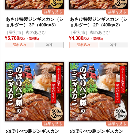
あさひ特製ジンギスカン（シ
あさひ特製ジンギスカン（シ
ョルダー） 3P（400g×3）
ョルダー） 2P（400g×2）
［登別市］肉のあさひ
［登別市］肉のあさひ
¥
5,780
¥
4,380
税込
税込
送料込み
冷凍
送料込み
冷凍
のぼりべつ豚ジンギスカン
のぼりべつ豚ジンギスカン