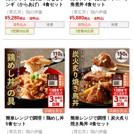
ンギ（からあげ） 4食セット
角煮丼 4食セット
［帯広市］鶏の伊藤
［帯広市］鶏の伊藤
¥
5,280
¥
5,880
税込
税込
送料込み
冷凍
送料込み
冷凍
3営業内出荷
3営業内出荷
簡単レンジで調理！鶏めし丼
簡単レンジで調理！炭火炙り
5食セット
焼き鳥丼 4食セット
［帯広市］鶏の伊藤
［帯広市］鶏の伊藤