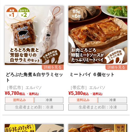
どろぶた角煮＆白サラミセッ
ミートパイ ６個セット
ト
［帯広市］エルパソ
［帯広市］エルパソ
¥
6,780
¥
5,380
税込
税込
送料込み
冷凍
送料込み
冷凍
生産者まとめ割：冷凍
生産者まとめ割：冷凍