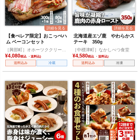
【食べレア限定】おこっぺハ
北海道産エゾ鹿 やわらかス
ム ベーコンセット
テーキ 350g
［興部町］オホーツククリーン
［中標津町］なかしべつ食堂
ミート
¥
4,080
¥
4,580
税込
税込
送料込み
冷蔵
送料込み
冷凍