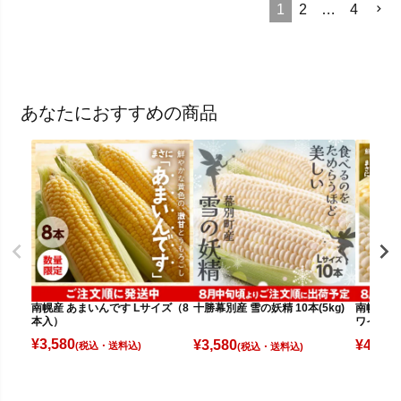
1
2
…
4
あなたにおすすめの商品
南幌産 あまいんです Lサイズ（8
十勝幕別産 雪の妖精 10本(5kg)
南幌産 
本入）
ワイト（
¥
3,580
¥
3,580
¥
4,080
(税込)
(税込)