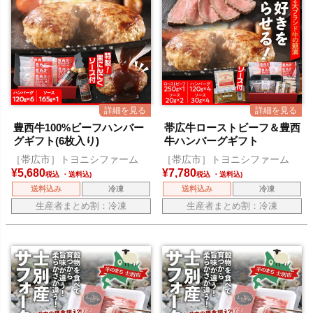
豊西牛100%ビーフハンバー
帯広牛ローストビーフ＆豊西
グギフト(6枚入り)
牛ハンバーグギフト
［帯広市］トヨニシファーム
［帯広市］トヨニシファーム
¥
5,680
¥
7,780
税込
税込
送料込み
冷凍
送料込み
冷凍
生産者まとめ割：冷凍
生産者まとめ割：冷凍