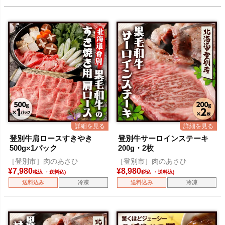
登別牛肩ロースすきやき
登別牛サーロインステーキ
500g×1パック
200g・2枚
［登別市］肉のあさひ
［登別市］肉のあさひ
¥
7,980
¥
8,980
税込
税込
送料込み
冷凍
送料込み
冷凍