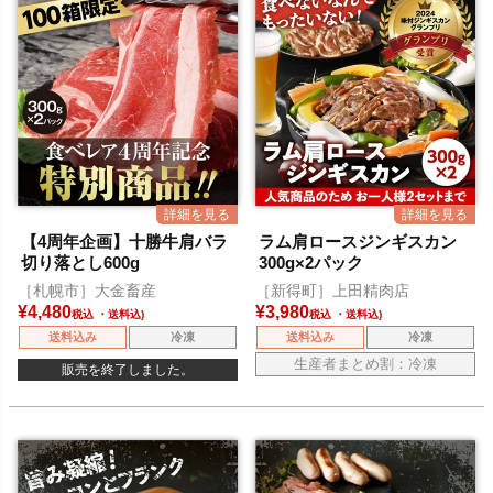
【4周年企画】十勝牛肩バラ
ラム肩ロースジンギスカン
切り落とし600g
300g×2パック
［札幌市］大金畜産
［新得町］上田精肉店
¥
4,480
¥
3,980
税込
税込
送料込み
冷凍
送料込み
冷凍
生産者まとめ割：冷凍
販売を終了しました。