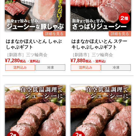
はまなかほえいとん しゃぶ
はまなかほえいとん ステー
しゃぶギフト
キしゃぶしゃぶギフト
［釧路市］三ツ輪商会
［釧路市］三ツ輪商会
¥
7,280
¥
7,880
税込
税込
送料込み
冷凍
送料込み
冷凍