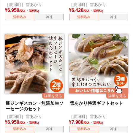
［鹿追町］雪あかり
［鹿追町］雪あかり
¥
6,950
¥
6,420
税込
税込
送料込み
冷凍
送料込み
冷凍
豚ジンギスカン・無添加生ソ
雪あかり特選ギフトセット
ーセージのセット
［鹿追町］雪あかり
［鹿追町］雪あかり
¥
6,950
¥
7,980
税込
税込
送料込み
冷凍
送料込み
冷凍