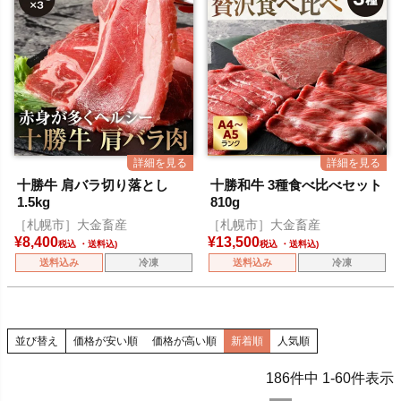
十勝牛 肩バラ切り落とし
十勝和牛 3種食べ比べセット
1.5kg
810g
［札幌市］大金畜産
［札幌市］大金畜産
¥
8,400
¥
13,500
税込
税込
送料込み
冷凍
送料込み
冷凍
並び替え
価格が安い順
価格が高い順
新着順
人気順
186
件中
1
-
60
件表示