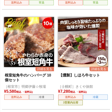
送料込み
常温
送料込み
常温
根室短角牛のハンバーグ 10
【燻製】しほろ牛セット
個セット
［根室市］明郷伊藤☆牧場
［士幌町］きくや旅館
¥
5,580
¥
7,280
税込
税込
送料込み
冷凍
送料込み
冷蔵
3営業内出荷