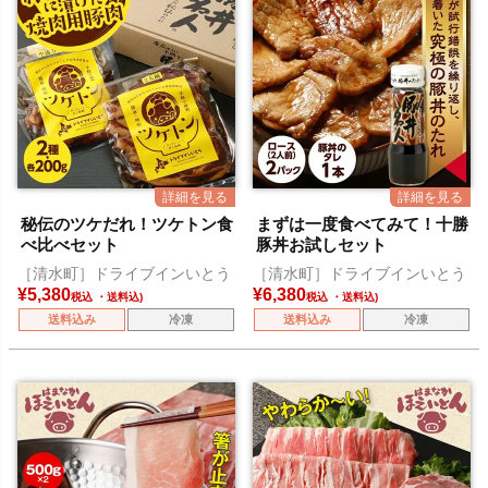
秘伝のツケだれ！ツケトン食
まずは一度食べてみて！十勝
べ比べセット
豚丼お試しセット
［清水町］ドライブインいとう
［清水町］ドライブインいとう
¥
5,380
¥
6,380
税込
税込
送料込み
冷凍
送料込み
冷凍