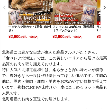
中ビナ八ツ割カット1羽分（味付
フレッシュむね肉1kg【業務用】
ラム肩ロ
き）
［２パックセット］
2パック
¥
2,900
¥
2,900
¥
3,980
(税込)
(税込)
北海道には豊かな自然が生んだ絶品グルメがたくさん。
「食べレア北海道」では、この美しいエリアから届ける最高
品質のお肉を取り揃えております。
特に人気の北海道産和牛は、柔らかさと深い味わいが特徴
で、肉好きなら一度はぜひ味わってほしい逸品です。牛肉の
他に、豚肉・鶏肉・鹿肉・羊肉をお求めやすい価格で揃えて
います。複数のお肉や味付けが一度に楽しめるセット商品も
人気です。
北海道産のお肉を直送でお届けします。