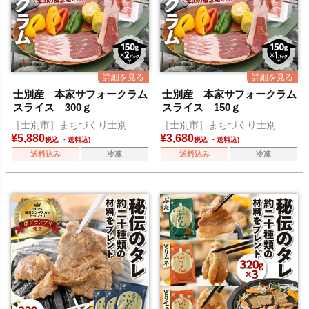
士別産 本家サフォークラム
士別産 本家サフォークラム
スライス 300ｇ
スライス 150ｇ
［士別市］まちづくり士別
［士別市］まちづくり士別
¥
5,880
¥
3,680
税込
税込
送料込み
冷凍
送料込み
冷凍