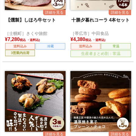
【燻製】しほろ牛セット
十勝夕暮れコーラ 4本セット
［士幌町］きくや旅館
［帯広市］中田食品
¥
7,280
¥
4,380
税込
税込
送料込み
冷蔵
送料込み
常温
3営業内出荷
生産者まとめ割：常温