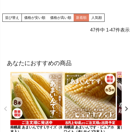
並び替え
価格が安い順
価格が高い順
新着順
人気順
47
件中
1
-
47
件表示
あなたにおすすめの商品
南幌産 あまいんです Lサイズ（8
南幌産 あまいんです・ピュアホ
富良野メロ
本入）
ワイト（各Lサイズ5本入）