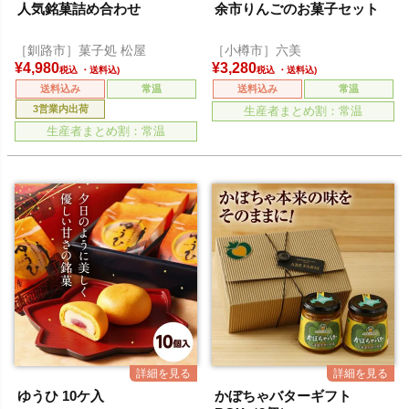
人気銘菓詰め合わせ
余市りんごのお菓子セット
［釧路市］菓子処 松屋
［小樽市］六美
¥
4,980
¥
3,280
税込
税込
送料込み
常温
送料込み
常温
3営業内出荷
生産者まとめ割：常温
生産者まとめ割：常温
ゆうひ 10ケ入
かぼちゃバターギフト