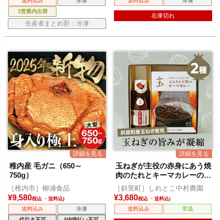
送料込み
冷凍
送料込み
冷凍
3営業内出荷
在庫切れ
生産者まとめ割：冷凍
稚内産 毛ガニ（650～
玉ねぎが主役の赤身にあう焼
750g）
肉のたれとキーマカレーのセ
ット
［稚内市］柳浦食品
［斜里町］しれとこ中村農園
¥
9,580
¥
3,680
税込
税込
送料込み
冷凍
送料込み
常温
代引き不可
NP後払い不可