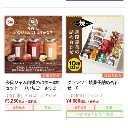
今日ジャム自慢のバター3本
クランツ 焼菓子詰め合わ
セット （いちご・さつまい
せ C
も・あずきバター各1本）
［滝川市］今日は、どのジャム
［釧路市］クランツ
にしようかな？
¥
3,250
¥
4,680
税込
税込
送料込み
常温
送料込み
常温
生産者まとめ割：常温