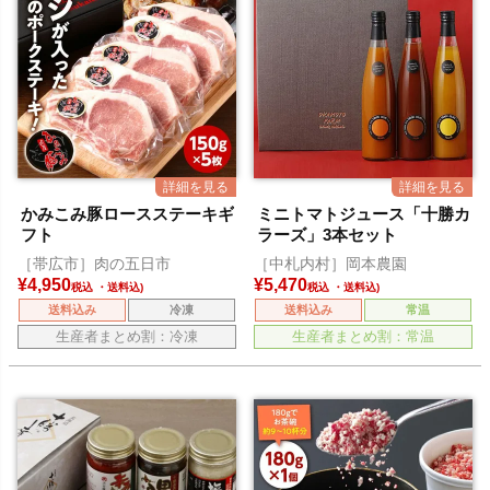
かみこみ豚ロースステーキギ
ミニトマトジュース「十勝カ
フト
ラーズ」3本セット
［帯広市］肉の五日市
［中札内村］岡本農園
¥
4,950
¥
5,470
税込
税込
送料込み
冷凍
送料込み
常温
生産者まとめ割：冷凍
生産者まとめ割：常温