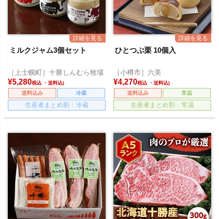
ミルクジャム3個セット
ひとつぶ栗 10個入
［上士幌町］十勝しんむら牧場
［小樽市］六美
¥
5,280
¥
4,270
税込
税込
送料込み
冷蔵
送料込み
常温
生産者まとめ割：冷蔵
生産者まとめ割：常温