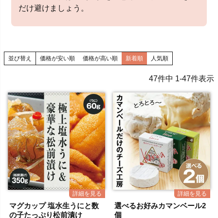
だけ避けましょう。
並び替え
価格が安い順
価格が高い順
新着順
人気順
47
件中
1
-
47
件表示
マグカップ 塩水生うにと数
選べるお好みカマンベール2
の子たっぷり松前漬け
個