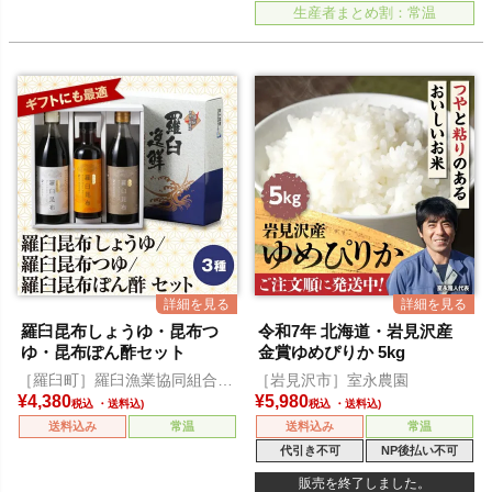
生産者まとめ割：常温
羅臼昆布しょうゆ・昆布つ
令和7年 北海道・岩見沢産
ゆ・昆布ぽん酢セット
金賞ゆめぴりか 5kg
［羅臼町］羅臼漁業協同組合直
［岩見沢市］室永農園
営店 海鮮工房
¥
4,380
¥
5,980
税込
税込
送料込み
常温
送料込み
常温
代引き不可
NP後払い不可
販売を終了しました。