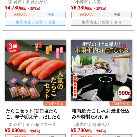
［釧路市］釧路おが和
［小樽市］六美
¥
4,780
¥
6,380
税込
税込
送料込み
冷蔵
送料込み
冷凍
生産者まとめ割：冷蔵
生産者まとめ割：冷凍
たらこセット(甘口塩たら
稚内産 たこしゃぶ 最北仕込
こ、辛子明太子、だしたら
み※特製たれ付き
こ)
［釧路市］釧路海洋フーズ
［稚内市］柳浦食品
¥
5,080
¥
5,780
税込
税込