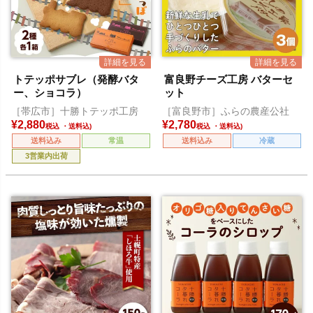
トテッポサブレ（発酵バタ
富良野チーズ工房 バターセ
ー、ショコラ）
ット
［帯広市］十勝トテッポ工房
［富良野市］ふらの農産公社
¥
2,880
¥
2,780
税込
税込
送料込み
常温
送料込み
冷蔵
3営業内出荷