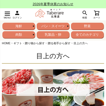
2026年夏季休業のお知らせ
MENU
ログイン
検索
カート
海鮮
パン・スイーツ
野菜
肉類
乳製品・卵
全てのカテゴリ
HOME
ギフト・贈り物から探す
贈る相手から探す
目上の方へ
目上の方へ