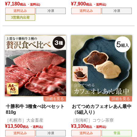
¥
7,180
¥
7,900
税込
税込
送料込み
冷凍
送料込み
冷凍
3営業内出荷
十勝和牛 3種食べ比べセット
おてつめカフェオレあん最中
810g
（5組入り）
［札幌市］大金畜産
［別海町］コウシ茶寮
¥
13,500
¥
3,100
税込
税込
送料込み
冷凍
送料込み
常温