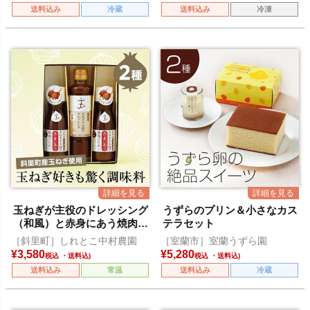
送料込み
冷蔵
送料込み
冷凍
玉ねぎが主役のドレッシング
うずらのプリン＆小さなカス
（和風）と赤身にあう焼肉の
テラセット
たれ
［斜里町］しれとこ中村農園
［室蘭市］室蘭うずら園
¥
3,580
¥
5,280
税込
税込
送料込み
常温
送料込み
冷蔵