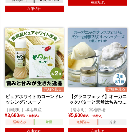
在庫切れ
在庫切れ
ピュアホワイトのコーンドレ
【グラスフェッド】オーガニ
ッシングとスープ
ックバターと天然はちみつ入
りオーガニックフロマージュ
［南幌町］城地農産
［清水町］宮地牧場
ブランのセット
¥
3,680
¥
5,900
税込
税込
送料込み
常温
送料込み
冷凍
在庫切れ
在庫切れ