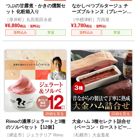
つぶの甘露煮・かきの燻製セ
なかしべつブルタージュ チ
ット 化粧箱入り
ーズブルトンヌ（プレーン・
チョコ）各5個入
［厚岸町］丸田黒田水産
［中標津町］万両屋
¥
6,880
¥
3,780
税込
税込
送料込み
常温
送料込み
常温
Rimoの濃厚ジェラートと3種
大金ハム 3種セレクト詰合せ
のソルベセット【12個】
（ベーコン・ローストビー
フ・コンビーフ）
［網走市］ジェラテリア Rimo
［札幌市］大金畜産