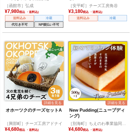
［函館市］弘成
［安平町］チーズ工房角谷
¥
7,980
¥
3,180
税込
税込
送料込み
冷蔵
送料込み
冷蔵
代引き不可
NP後払い不可
オホーツクのチーズセットA
New Pudding(ニュープディ
ング)
［興部町］チーズ工房アドナイ
［別海町］ちえのわ事業協同組
合
¥
4,680
¥
4,680
税込
税込