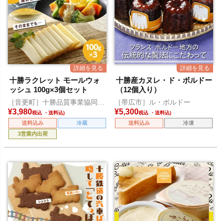
十勝ラクレット モールウォ
十勝産カヌレ・ド・ボルドー
ッシュ 100g×3個セット
（12個入り）
［音更町］十勝品質事業協同組
［帯広市］ル・ボルドー
合
¥
3,980
¥
5,300
税込
税込
送料込み
冷蔵
送料込み
冷凍
3営業内出荷