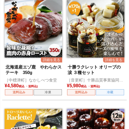
北海道産エゾ鹿 やわらかス
十勝ラクレット オリーブの
テーキ 350g
涙 ３種セット
［中標津町］なかしべつ食堂
［音更町］十勝品質事業協同組
合
¥
4,580
¥
5,980
税込
税込
送料込み
冷凍
送料込み
冷蔵