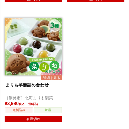
まりも羊羹詰め合わせ
［釧路市］北海まりも製菓
¥
3,980
税込
送料込み
常温
在庫切れ