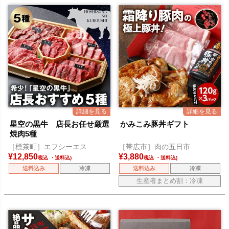
星空の黒牛 店長お任せ厳選
かみこみ豚丼ギフト
焼肉5種
［標茶町］エフシーエス
［帯広市］肉の五日市
¥
12,850
¥
3,880
税込
税込
送料込み
冷凍
送料込み
冷凍
生産者まとめ割：冷凍