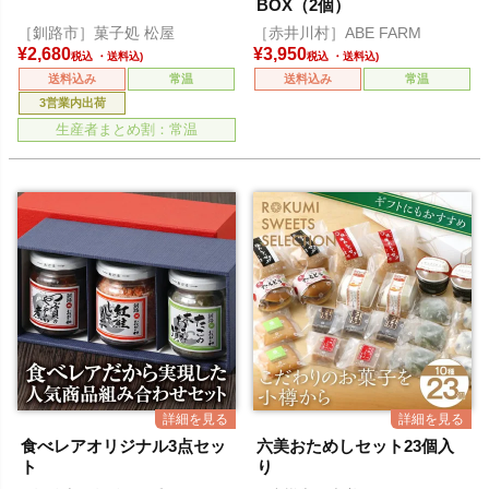
BOX（2個）
［釧路市］菓子処 松屋
［赤井川村］ABE FARM
¥
2,680
¥
3,950
税込
税込
送料込み
常温
送料込み
常温
3営業内出荷
生産者まとめ割：常温
食べレアオリジナル3点セッ
六美おためしセット23個入
ト
り