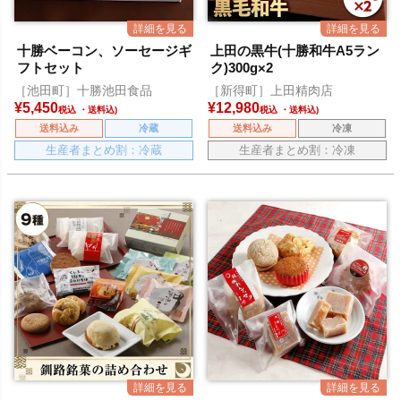
十勝ベーコン、ソーセージギ
上田の黒牛(十勝和牛A5ラン
フトセット
ク)300g×2
［池田町］十勝池田食品
［新得町］上田精肉店
¥
5,450
¥
12,980
税込
税込
送料込み
冷蔵
送料込み
冷凍
生産者まとめ割：冷蔵
生産者まとめ割：冷凍