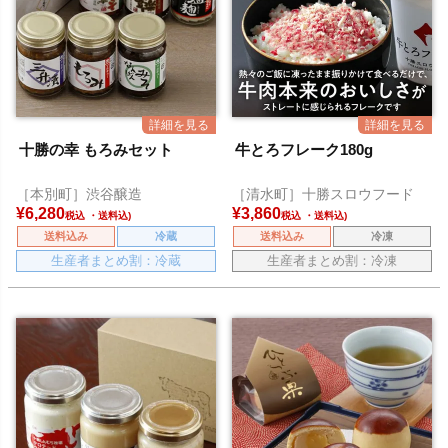
十勝の幸 もろみセット
牛とろフレーク180g
［本別町］渋谷醸造
［清水町］十勝スロウフード
¥
6,280
¥
3,860
税込
税込
送料込み
冷蔵
送料込み
冷凍
生産者まとめ割：冷蔵
生産者まとめ割：冷凍