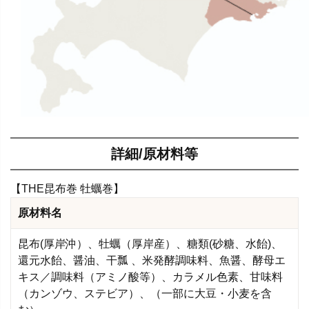
詳細/原材料等
【THE昆布巻 牡蠣巻】
原材料名
昆布(厚岸沖）、牡蠣（厚岸産）、糖類(砂糖、水飴)、
還元水飴、醤油、干瓢 、米発酵調味料、魚醤、酵母エ
キス／調味料（アミノ酸等）、カラメル色素、甘味料
（カンゾウ、ステビア）、（一部に大豆・小麦を含