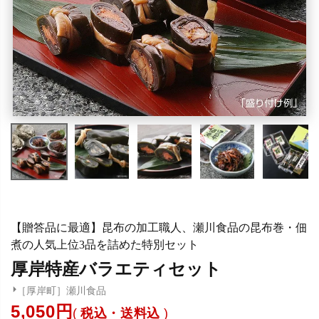
【贈答品に最適】昆布の加工職人、瀬川食品の昆布巻・佃
煮の人気上位3品を詰めた特別セット
厚岸特産バラエティセット
［厚岸町］瀬川食品
5,050
税込・送料込