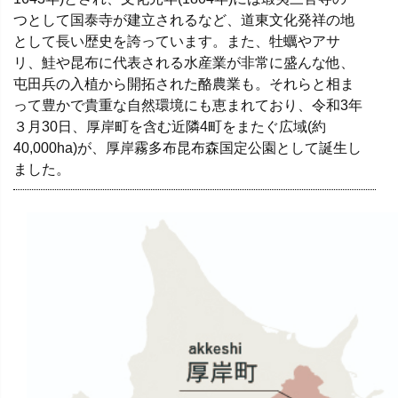
つとして国泰寺が建立されるなど、道東文化発祥の地
として長い歴史を誇っています。また、牡蠣やアサ
リ、鮭や昆布に代表される水産業が非常に盛んな他、
屯田兵の入植から開拓された酪農業も。それらと相ま
って豊かで貴重な自然環境にも恵まれており、令和3年
３月30日、厚岸町を含む近隣4町をまたぐ広域(約
40,000ha)が、厚岸霧多布昆布森国定公園として誕生し
ました。