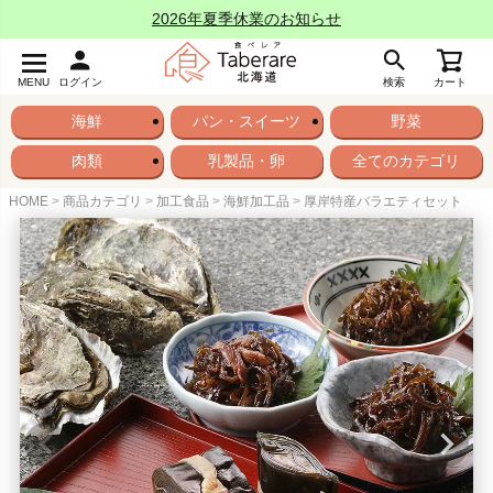
2026年夏季休業のお知らせ
MENU
ログイン
検索
カート
海鮮
パン・スイーツ
野菜
肉類
乳製品・卵
全てのカテゴリ
HOME
商品カテゴリ
加工食品
海鮮加工品
厚岸特産バラエティセット