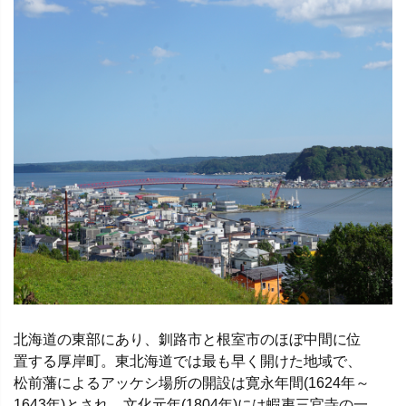
北海道の東部にあり、釧路市と根室市のほぼ中間に位
置する厚岸町。東北海道では最も早く開けた地域で、
松前藩によるアッケシ場所の開設は寛永年間(1624年～
1643年)とされ、文化元年(1804年)には蝦夷三官寺の一