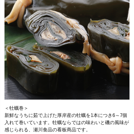
＜牡蠣巻＞
新鮮なうちに茹で上げた厚岸産の牡蠣を1本につき6～7個
入れて巻いています。牡蠣ならではの味わいと磯の風味が
感じられる、瀬川食品の看板商品です。