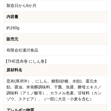
製造日から6か月
内容量
約160g
販売元
有限会社瀬川食品
【THE昆布巻 にしん巻】
原材料名
昆布(厚岸沖）、にしん、糖類(砂糖、水飴)、還元水
飴、醤油、米発酵調味料、干瓢、魚醤、酵母エキス／
調味料（アミノ酸等）、カラメル色素、甘味料（カン
ゾウ、ステビア）、（一部に大豆・小麦を含む）
アレルギー物質