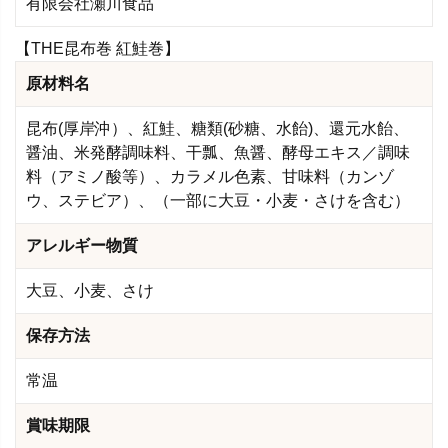
有限会社瀬川食品
【THE昆布巻 紅鮭巻】
原材料名
昆布(厚岸沖）、紅鮭、糖類(砂糖、水飴)、還元水飴、
醤油、米発酵調味料、干瓢、魚醤、酵母エキス／調味
料（アミノ酸等）、カラメル色素、甘味料（カンゾ
ウ、ステビア）、（一部に大豆・小麦・さけを含む）
アレルギー物質
大豆、小麦、さけ
保存方法
常温
賞味期限