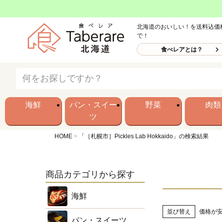
北海道のおいしい！を送料込価
で！
食べレアとは？
海鮮
パン・スイー
野菜
肉類
ツ
HOME
「［札幌市］Pickles Lab Hokkaido」の検索結果
商品カテゴリから探す
海鮮
並び替え
価格が
パン・スイーツ