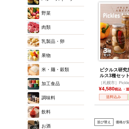
野菜
肉類
乳製品・卵
果物
米・麺・穀類
ピクルス研究
ルス3種セッ
［札幌市］Pickle
加工食品
Hokkaido
¥
4,580
税込
送料込み
調味料
飲料
並び替え
価格が
お酒