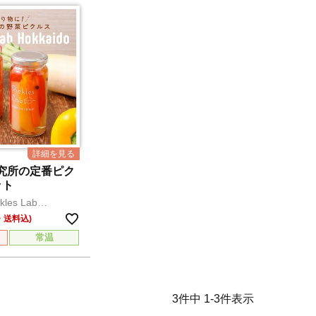
究所の定番ピク
ット
es Lab
常温
3
件中
1
-
3
件表示