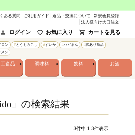
くある質問
ご利用ガイド
返品・交換について
新規会員登録
法人様向け大口注文
ログイン
お気に入り
カートを見る
メロン
とうもろこし
すいか
ハピまん
訳あり商品
ーメン
加工食品
調味料
飲料
お酒
kkaido」の検索結果
3
件中
1
-
3
件表示