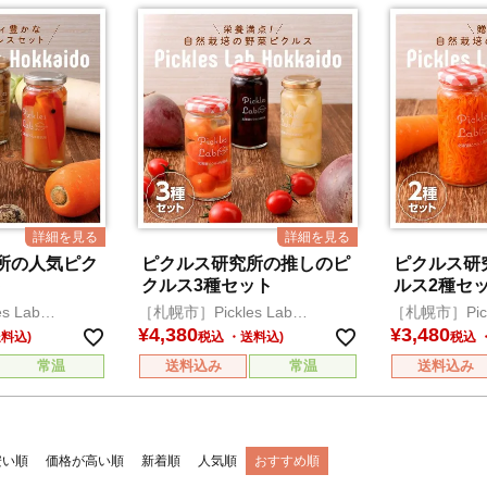
所の人気ピク
ピクルス研究所の推しのピ
ピクルス研
ト
クルス3種セット
ルス2種セ
s Lab
［札幌市］Pickles Lab
［札幌市］Pickl
Hokkaido
Hokkaido
¥
4,380
¥
3,480
税込
税込
常温
送料込み
常温
送料込み
安い順
価格が高い順
新着順
人気順
おすすめ順