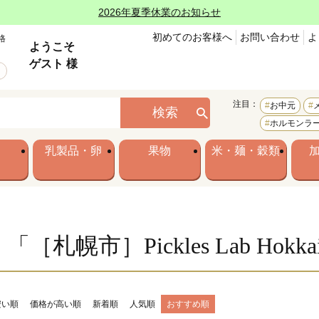
2026年夏季休業のお知らせ
初めてのお客様へ
お問い合わせ
よ
格
ようこそ
ゲスト 様
注目：
お中元
検索
ホルモンラ
乳製品・卵
果物
米・麺・穀類
「［札幌市］Pickles Lab Ho
安い順
価格が高い順
新着順
人気順
おすすめ順