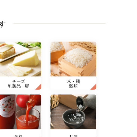
す
チーズ
米・麺
乳製品・卵
穀類
飲料
お酒