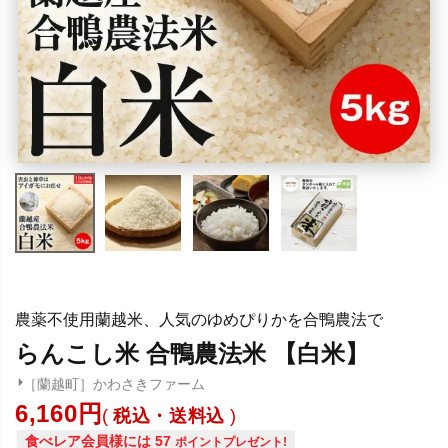
農薬不使用蘭越米、人気のゆめぴりかを合鴨農法で
らんこし米 合鴨農法米 【白米】
［蘭越町］かわさきファーム
6,160
税込・送料込
食べレア会員様には
57
ポイントプレゼント!