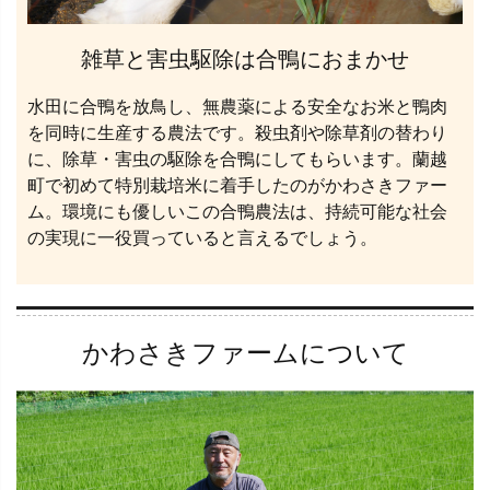
雑草と害虫駆除は合鴨におまかせ
水田に合鴨を放鳥し、無農薬による安全なお米と鴨肉
を同時に生産する農法です。殺虫剤や除草剤の替わり
に、除草・害虫の駆除を合鴨にしてもらいます。蘭越
町で初めて特別栽培米に着手したのがかわさきファー
ム。環境にも優しいこの合鴨農法は、持続可能な社会
の実現に一役買っていると言えるでしょう。
かわさきファームについて