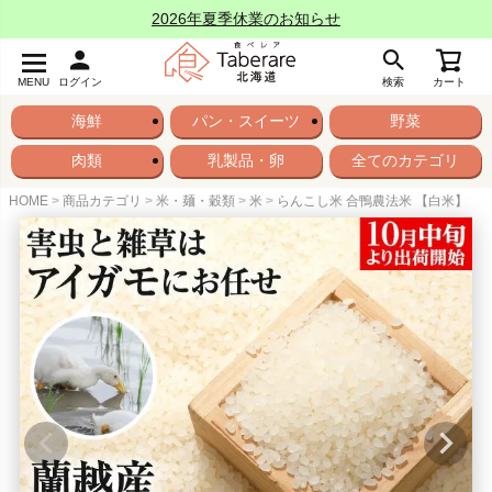
2026年夏季休業のお知らせ
MENU
ログイン
検索
カート
海鮮
パン・スイーツ
野菜
肉類
乳製品・卵
全てのカテゴリ
HOME
商品カテゴリ
米・麺・穀類
米
らんこし米 合鴨農法米 【白米】