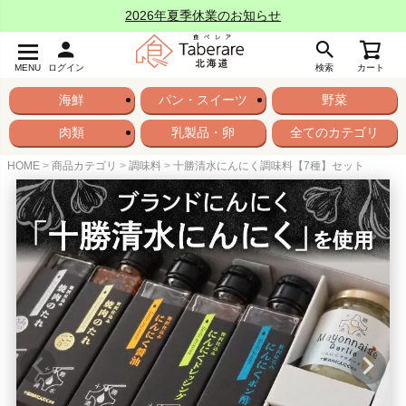
2026年夏季休業のお知らせ
MENU
ログイン
検索
カート
海鮮
パン・スイーツ
野菜
肉類
乳製品・卵
全てのカテゴリ
HOME
商品カテゴリ
調味料
十勝清水にんにく調味料【7種】セット