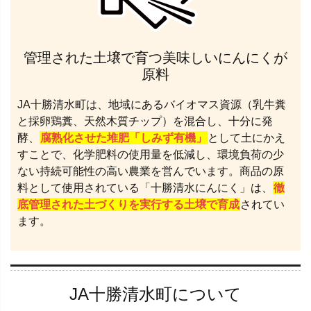
管理された土壌で育つ美味しいにんにくが
原料
JA十勝清水町は、地域にあるバイオマス資源（乳牛糞
と採卵鶏糞、天然木質チップ）を混合し、十分に発
酵、
腐熟化させた堆肥「しみず有機」
として土にかえ
すことで、化学肥料の使用量を低減し、環境負荷の少
ない持続可能性の高い農業を営んでいます。商品の原
料として使用されている「十勝清水にんにく」は、
徹
底管理された土づくりを実行する土壌で育成
されてい
ます。
JA十勝清水町について