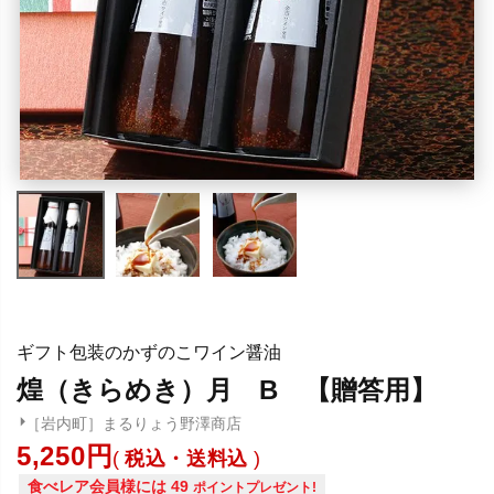
ギフト包装のかずのこワイン醤油
煌（きらめき）月 B 【贈答用】
［岩内町］まるりょう野澤商店
5,250
税込・送料込
食べレア会員様には
49
ポイントプレゼント!