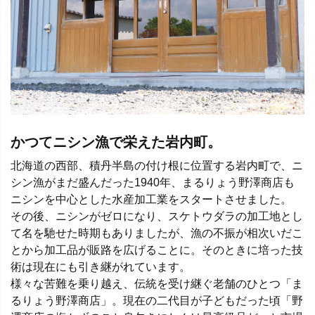
かつてニシン漁で栄えた岩内町。
北海道の西部、積丹半島の付け根に位置する岩内町で、ニ
シン漁がまだ盛んだった1940年、まるりょう野澤商店も
ニシンを中心とした水産加工業をスタートさせました。
その後、ニシンがゼロになり、スケトウダラの加工地とし
て名を馳せた時期もありましたが、漁の不振が相次いだこ
とから加工品が販路を広げることに。そのときに培った技
術は現在にも引き継がれています。
様々な苦難を乗り越え、伝統を受け継ぐ老舗のひとつ「ま
るりょう野澤商店」。現在の二代目が子どもだった頃「野