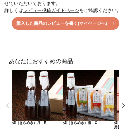
せていただいております。
詳しくは
レビュー投稿ガイドページ
をご確認ください。
購入した商品のレビューを書く(マイページへ)
あなたにおすすめの商品
煌（きらめき）月 E
煌（きらめき）雪 C
煌（きら
用】