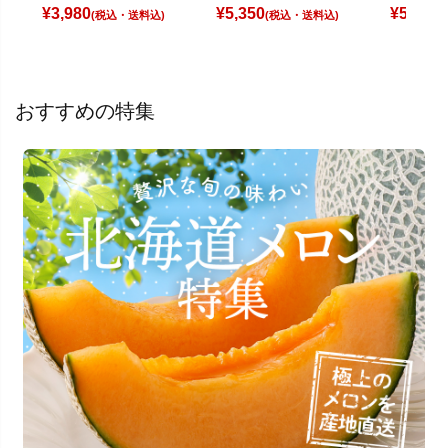
¥
3,980
¥
5,350
¥
5,250
(税込)
(税込)
(
おすすめの特集