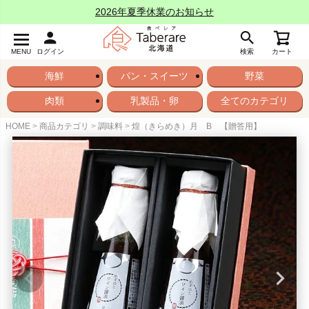
2026年夏季休業のお知らせ
MENU
ログイン
検索
カート
海鮮
パン・スイーツ
野菜
肉類
乳製品・卵
全てのカテゴリ
HOME
商品カテゴリ
調味料
煌（きらめき）月 B 【贈答用】