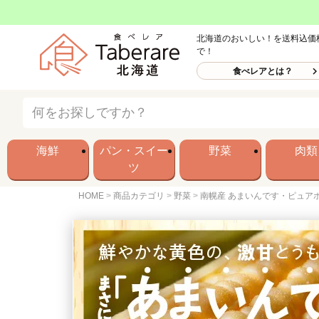
北海道のおいしい！を送料込価
で！
食べレアとは？
海鮮
パン・スイー
野菜
肉類
ツ
HOME
商品カテゴリ
野菜
南幌産 あまいんです・ピュア