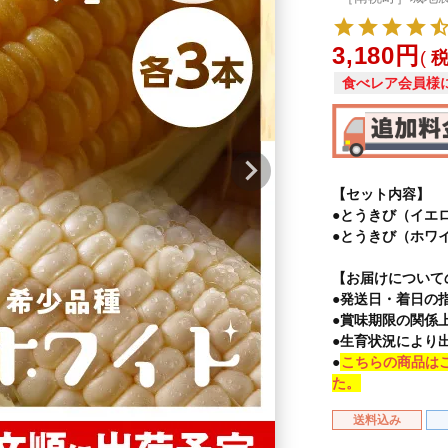
3,180
食べレア会員様
【セット内容】
●とうきび（イエロ
●とうきび（ホワイ
【お届けについて
●発送日・着日の
●賞味期限の関係
●生育状況により
●
こちらの商品は
た。
送料込み