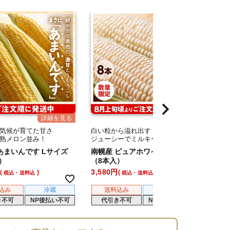
気候が育てた甘さ
白い粒から溢れ出す
鮮やか
熟メロン並み！
ジューシーでミルキーな果汁
甘さが
まいんです Lサイズ
南幌産 ピュアホワイト Lサイズ
南幌産
）
（8本入）
ワイト
3,580
4,080
税込・送料込
税込・送料込
込み
冷蔵
送料込み
冷蔵
送
き不可
NP後払い不可
代引き不可
NP後払い不可
代