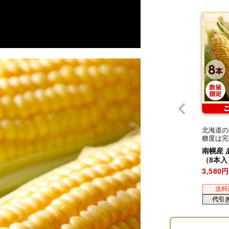
北海道の
糖度は完
南幌産 あ
（8本入
3,580
送料
代引