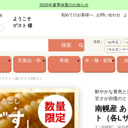
2026年夏季休業のお知らせ
初めてのお客様へ
お問い合わせ
よ
格
ようこそ
ゲスト 様
注目：
お中元
検索
ホルモンラ
乳製品・卵
果物
米・麺・穀類
ホワイト（各Lサイズ3本入）
鮮やかな黄色と
甘さが自慢のと
南幌産 
ト（各L
［南幌町］城地