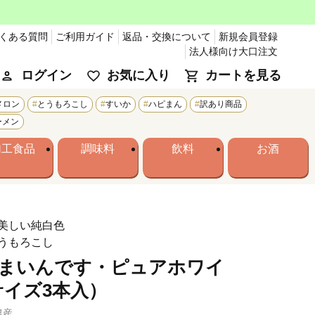
くある質問
ご利用ガイド
返品・交換について
新規会員登録
法人様向け大口注文
ログイン
お気に入り
カートを見る
メロン
とうもろこし
すいか
ハピまん
訳あり商品
ーメン
加工食品
調味料
飲料
お酒
美しい純白色
うもろこし
あまいんです・ピュアホワイ
サイズ3本入）
農産