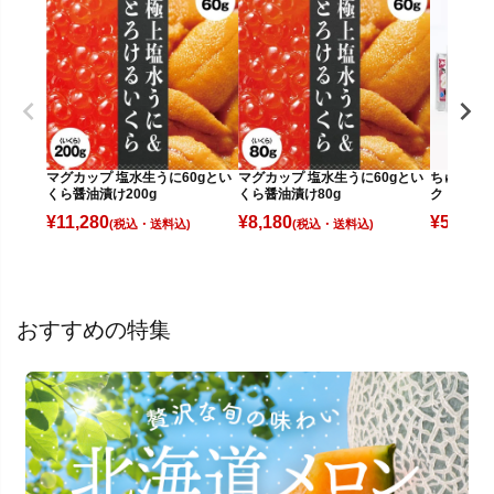
マグカップ 塩水生うに60gとい
マグカップ 塩水生うに60gとい
ちゅーちゅ
くら醤油漬け200g
くら醤油漬け80g
ク・イチゴ
¥
11,280
¥
8,180
¥
5,700
(税込)
(税込)
(
おすすめの特集