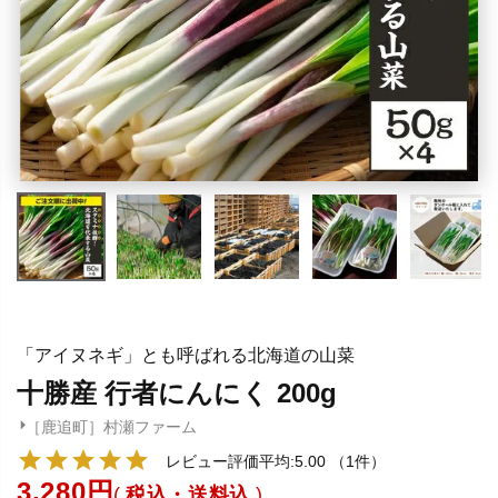
「アイヌネギ」とも呼ばれる北海道の山菜
十勝産 行者にんにく 200g
［鹿追町］村瀬ファーム
レビュー評価平均:5.00
（1件）
3,280
税込・送料込