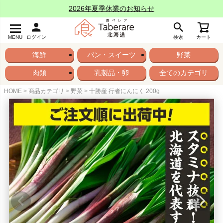
2026年夏季休業のお知らせ
MENU
ログイン
検索
カート
海鮮
パン・スイーツ
野菜
肉類
乳製品・卵
全てのカテゴリ
HOME
商品カテゴリ
野菜
十勝産 行者にんにく 200g