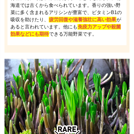
海道では古くから食べられています。香りの強い野
菜に多く含まれるアリシンが豊富で、ビタミンB1の
吸収を助けたり、
疲労回復や滋養強壮に高い効果
が
あると言われています。他にも
免疫力アップや殺菌
効果などにも期待
できる万能野菜です。