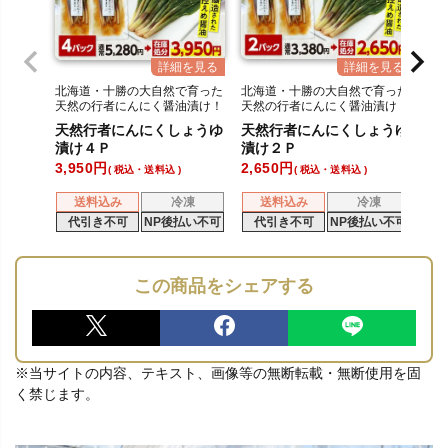
北海道・十勝の大自然で育った
北海道・十勝の大自然で育った
天然の行者にんにく醤油漬け！
天然の行者にんにく醤油漬け！
天然行者にんにくしょうゆ
天然行者にんにくしょうゆ
漬け４Ｐ
漬け２Ｐ
3,950
2,650
税込・送料込
税込・送料込
送料込み
冷凍
送料込み
冷凍
代引き不可
NP後払い不可
代引き不可
NP後払い不可
この商品をシェアする
※当サイトの内容、テキスト、画像等の無断転載・無断使用を固
く禁じます。