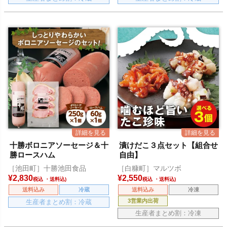
十勝ボロニアソーセージ＆十
漬けだこ３点セット【組合せ
勝ロースハム
自由】
［池田町］十勝池田食品
［白糠町］マルツボ
¥
2,830
¥
2,550
税込
税込
送料込み
冷蔵
送料込み
冷凍
3営業内出荷
生産者まとめ割：冷蔵
生産者まとめ割：冷凍