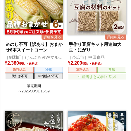
※のし不可【訳あり】おまか
手作り豆腐キット用追加大
せ6本スイートコーン
豆・にがり
［剣淵町］けんぶちVIVAマルシ
［帯広市］中田食品
ェ
¥
2,380
¥
2,200
税込
税込
送料込み
冷蔵
送料込み
常温
代引き不可
NP後払い不可
生産者まとめ割：常温
販売期間
〜
2026/08/31 15:59