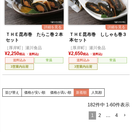
ＴＨＥ昆布巻 たらこ巻２本
ＴＨＥ昆布巻 ししゃも巻３
セット
本セット
［厚岸町］瀬川食品
［厚岸町］瀬川食品
¥
2,250
¥
2,650
税込
税込
送料込み
常温
送料込み
常温
3営業内出荷
3営業内出荷
並び替え
価格が安い順
価格が高い順
新着順
人気順
182
件中
1
-
60
件表示
1
2
…
4