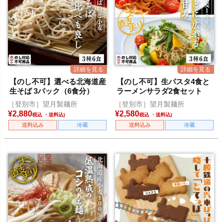
【のし不可】選べる北海道産
【のし不可】生パスタ4食と
生そば 3パック（6食分）
ラーメンサラダ2食セット
［登別市］望月製麺所
［登別市］望月製麺所
¥
2,880
¥
2,580
税込
税込
送料込み
冷蔵
送料込み
冷蔵