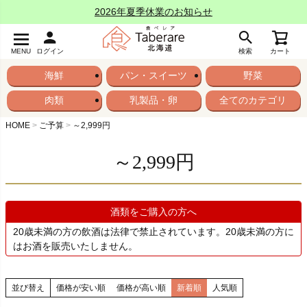
2026年夏季休業のお知らせ
MENU
ログイン
検索
カート
海鮮
パン・スイーツ
野菜
肉類
乳製品・卵
全てのカテゴリ
HOME
ご予算
～2,999円
～2,999円
酒類をご購入の方へ
20歳未満の方の飲酒は法律で禁止されています。20歳未満の方に
はお酒を販売いたしません。
並び替え
価格が安い順
価格が高い順
新着順
人気順