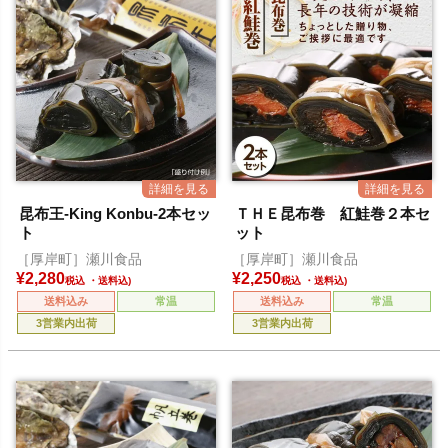
昆布王-King Konbu-2本セッ
ＴＨＥ昆布巻 紅鮭巻２本セ
ト
ット
［厚岸町］瀬川食品
［厚岸町］瀬川食品
¥
2,280
¥
2,250
税込
税込
送料込み
常温
送料込み
常温
3営業内出荷
3営業内出荷