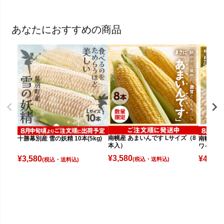
あなたにおすすめの商品
南幌産 あまいんです Lサイズ（8
十勝幕別産 雪の妖精 10本(5kg)
南幌産 
本入）
ワイト（
¥
3,580
¥
3,580
¥
4,080
(税込)
(税込)