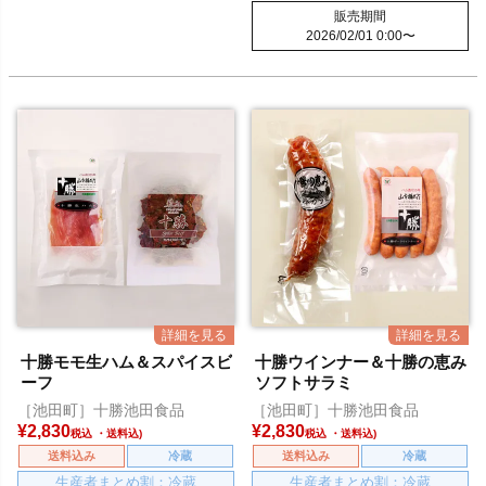
販売期間
2026/02/01 0:00
〜
十勝モモ生ハム＆スパイスビ
十勝ウインナー＆十勝の恵み
ーフ
ソフトサラミ
［池田町］十勝池田食品
［池田町］十勝池田食品
¥
2,830
¥
2,830
税込
税込
送料込み
冷蔵
送料込み
冷蔵
生産者まとめ割：冷蔵
生産者まとめ割：冷蔵