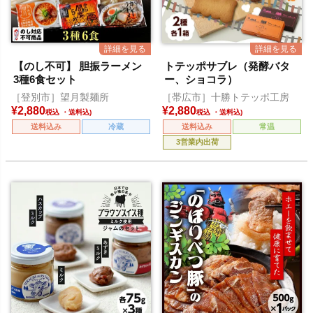
【のし不可】 胆振ラーメン
トテッポサブレ（発酵バタ
3種6食セット
ー、ショコラ）
［登別市］望月製麺所
［帯広市］十勝トテッポ工房
¥
2,880
¥
2,880
税込
税込
送料込み
冷蔵
送料込み
常温
3営業内出荷