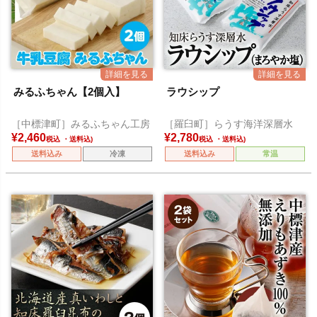
みるふちゃん【2個入】
ラウシップ
［中標津町］みるふちゃん工房
［羅臼町］らうす海洋深層水
¥
2,460
¥
2,780
税込
税込
送料込み
冷凍
送料込み
常温