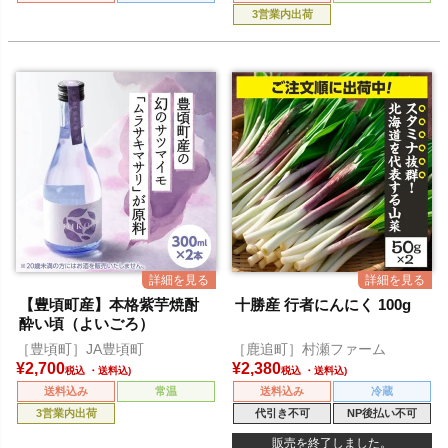
3営業内出荷
【豊頃町産】本格紫芋焼酎
十勝産 行者にんにく 100g
酔い頃（よいごろ）
［豊頃町］JA豊頃町
［鹿追町］村瀬ファーム
¥
2,700
¥
2,380
税込
税込
送料込み
常温
送料込み
冷蔵
3営業内出荷
代引き不可
NP後払い不可
販売を終了しました。