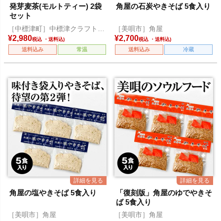
発芽麦茶(モルトティー) 2袋
角屋の石炭やきそば 5食入り
セット
［中標津町］中標津クラフトモ
［美唄市］角屋
ルティングジャパン
¥
2,980
¥
2,700
税込
税込
送料込み
常温
送料込み
冷蔵
角屋の塩やきそば 5食入り
「復刻版」角屋のゆでやきそ
ば 5食入り
［美唄市］角屋
［美唄市］角屋