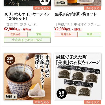
炙りいわしオイルサーディン
無添加あずき茶 2袋セット
［２個セット］
［釧路市］釧路おが和
［中標津町］中標津クラフトモ
ルティングジャパン
¥
2,900
¥
2,980
税込
税込
送料込み
常温
送料込み
常温
生産者まとめ割：常温