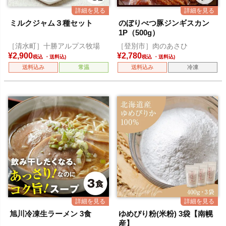
ミルクジャム３種セット
のぼりべつ豚ジンギスカン
1P（500g）
［清水町］十勝アルプス牧場
［登別市］肉のあさひ
¥
2,900
¥
2,780
税込
税込
送料込み
常温
送料込み
冷凍
旭川冷凍生ラーメン 3食
ゆめぴり粉(米粉) 3袋【南幌
産】