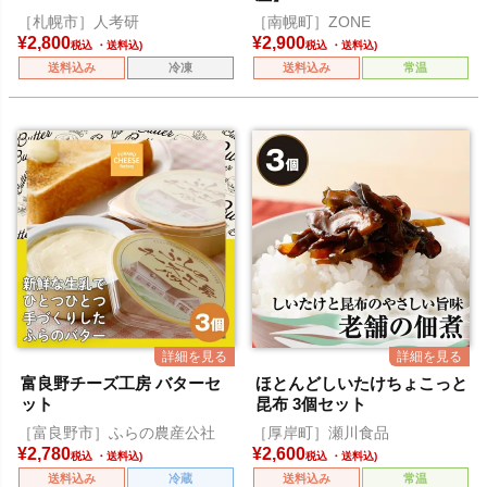
［札幌市］人考研
［南幌町］ZONE
¥
2,800
¥
2,900
税込
税込
送料込み
冷凍
送料込み
常温
富良野チーズ工房 バターセ
ほとんどしいたけちょこっと
ット
昆布 3個セット
［富良野市］ふらの農産公社
［厚岸町］瀬川食品
¥
2,780
¥
2,600
税込
税込
送料込み
冷蔵
送料込み
常温