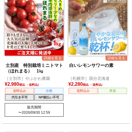
士別産 特別栽培ミニトマト
白いレモンサワーの素
（ほれまる） 1㎏
［士別市］やぶかわ農園
［札幌市］国分北海道
¥
2,980
¥
2,280
税込
税込
送料込み
冷蔵
送料込み
常温
代引き不可
NP後払い不可
販売期間
〜
2026/09/30 12:59