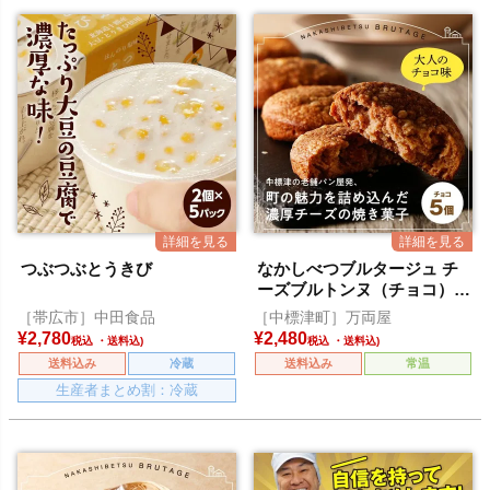
つぶつぶとうきび
なかしべつブルタージュ チ
ーズブルトンヌ（チョコ）5
個入
［帯広市］中田食品
［中標津町］万両屋
¥
2,780
¥
2,480
税込
税込
送料込み
冷蔵
送料込み
常温
生産者まとめ割：冷蔵