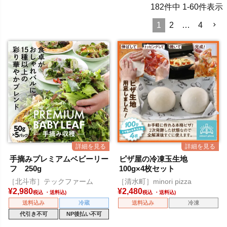
182
件中
1
-
60
件表示
1
2
…
4
手摘みプレミアムベビーリー
ピザ屋の冷凍玉生地
フ 250g
100g×4枚セット
［北斗市］テックファーム
［清水町］minori pizza
¥
2,980
¥
2,480
税込
税込
送料込み
冷蔵
送料込み
冷凍
代引き不可
NP後払い不可