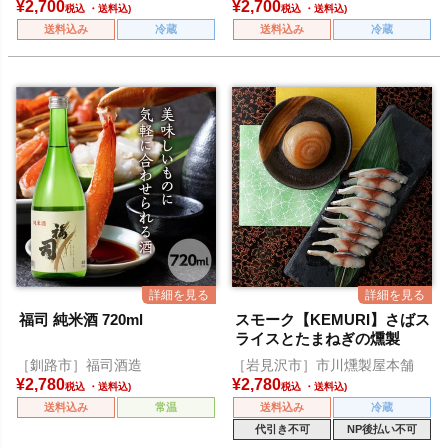
¥
2,700
¥
2,700
税込
税込
送料込み
冷蔵
送料込み
冷蔵
福司 純米酒 720ml
スモーク【KEMURI】さばス
ライスとたまねぎの燻製
［釧路市］福司酒造
［岩見沢市］市川燻製屋本舗
¥
2,780
¥
2,780
税込
税込
送料込み
常温
送料込み
冷蔵
代引き不可
NP後払い不可