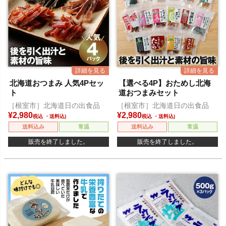
北海道おつまみ 人気4Pセッ
【選べる4P】おためし北海
ト
道おつまみセット
［根室市］北海道日の出食品
［根室市］北海道日の出食品
¥
2,980
¥
2,980
税込
税込
送料込み
常温
送料込み
常温
販売を終了しました。
販売を終了しました。