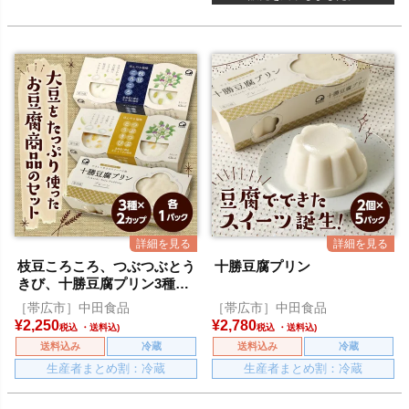
枝豆ころころ、つぶつぶとう
十勝豆腐プリン
きび、十勝豆腐プリン3種セ
ット
［帯広市］中田食品
［帯広市］中田食品
¥
2,250
¥
2,780
税込
税込
送料込み
冷蔵
送料込み
冷蔵
生産者まとめ割：冷蔵
生産者まとめ割：冷蔵