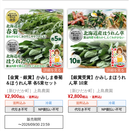
【金賞・銀賞】かみしま春菊
【銀賞受賞】かみしまほうれ
＆ほうれん草 各5束セット
ん草 10束
［新ひだか町］上島農園
［新ひだか町］上島農園
¥
2,900
¥
2,800
税込
税込
送料込み
冷蔵
送料込み
冷蔵
代引き不可
NP後払い不可
代引き不可
NP後払い不可
販売期間
〜
2026/09/30 23:59