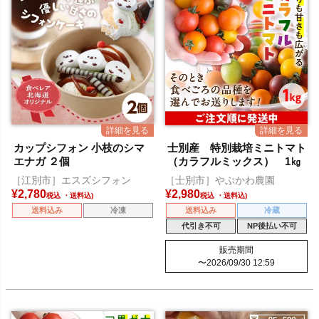
カップシフォン 小枝のシマ
士別産 特別栽培ミニトマト
エナガ ２個
（カラフルミックス） 1㎏
［江別市］エスズシフォン
［士別市］やぶかわ農園
¥
2,780
¥
2,980
税込
税込
送料込み
冷凍
送料込み
冷蔵
代引き不可
NP後払い不可
販売期間
〜
2026/09/30 12:59