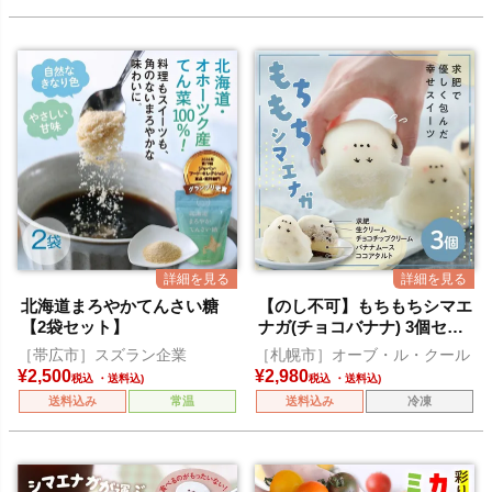
北海道まろやかてんさい糖
【のし不可】もちもちシマエ
【2袋セット】
ナガ(チョコバナナ) 3個セッ
ト
［帯広市］スズラン企業
［札幌市］オーブ・ル・クール
¥
2,500
¥
2,980
税込
税込
送料込み
常温
送料込み
冷凍