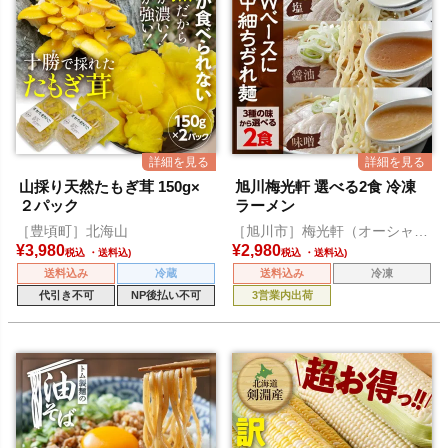
山採り天然たもぎ茸 150g×
旭川梅光軒 選べる2食 冷凍
２パック
ラーメン
［豊頃町］北海山
［旭川市］梅光軒（オーシャ
ン）
¥
3,980
¥
2,980
税込
税込
送料込み
冷蔵
送料込み
冷凍
代引き不可
NP後払い不可
3営業内出荷