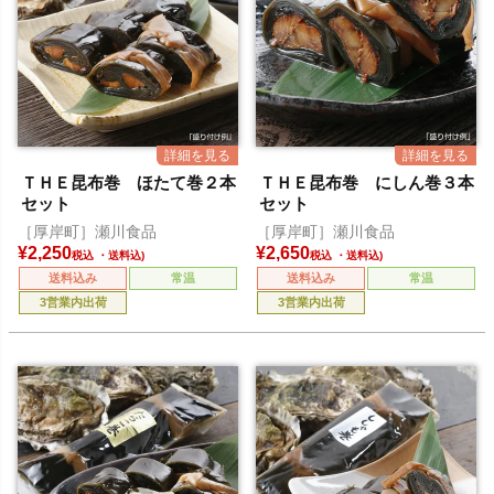
ＴＨＥ昆布巻 ほたて巻２本
ＴＨＥ昆布巻 にしん巻３本
セット
セット
［厚岸町］瀬川食品
［厚岸町］瀬川食品
¥
2,250
¥
2,650
税込
税込
送料込み
常温
送料込み
常温
3営業内出荷
3営業内出荷