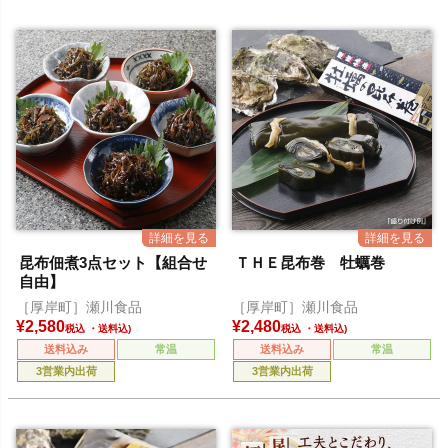
昆布佃煮3点セット【組合せ
ＴＨＥ昆布巻 牡蠣巻
自由】
［厚岸町］瀬川食品
［厚岸町］瀬川食品
¥
2,580
¥
2,480
税込
税込
送料込み
常温
送料込み
常温
3営業内出荷
3営業内出荷