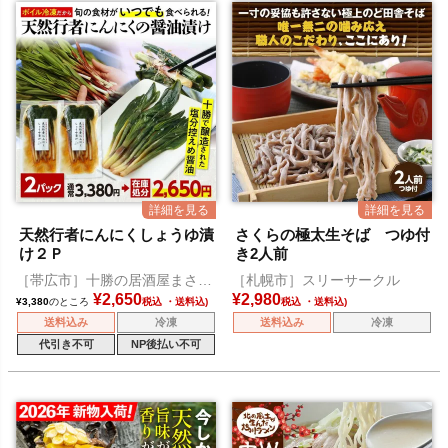
天然行者にんにくしょうゆ漬
さくらの極太生そば つゆ付
け２Ｐ
き2人前
［帯広市］十勝の居酒屋まさゆ
［札幌市］スリーサークル
め
¥
2,650
¥
2,980
¥
3,380
のところ
税込
税込
送料込み
冷凍
送料込み
冷凍
代引き不可
NP後払い不可