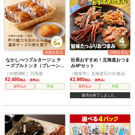
なかしべつブルタージュ チ
社長おすすめ！北海道おつま
ーズブルトンヌ（プレーン）
み4Pセット
5個入
［中標津町］万両屋
［根室市］北海道日の出食品
¥
2,480
¥
2,980
税込
税込
送料込み
常温
送料込み
常温
販売を終了しました。