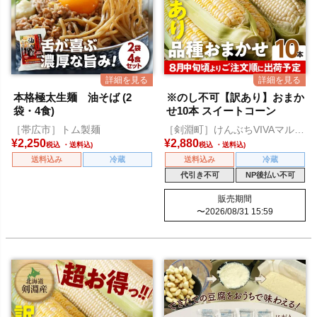
本格極太生麺 油そば (2
※のし不可【訳あり】おまか
袋・4食)
せ10本 スイートコーン
［帯広市］トム製麺
［剣淵町］けんぶちVIVAマルシ
ェ
¥
2,250
¥
2,880
税込
税込
送料込み
冷蔵
送料込み
冷蔵
代引き不可
NP後払い不可
販売期間
〜
2026/08/31 15:59