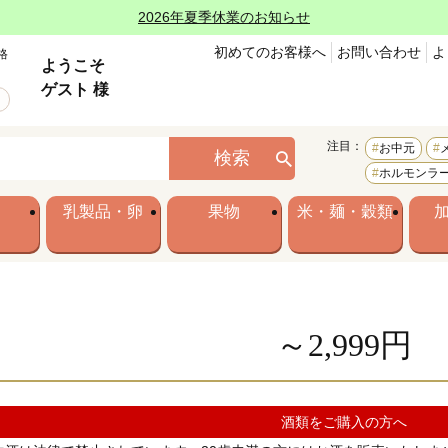
2026年夏季休業のお知らせ
初めてのお客様へ
お問い合わせ
よ
格
ようこそ
ゲスト 様
注目：
お中元
検索
ホルモンラ
乳製品・卵
果物
米・麺・穀類
～2,999円
酒類をご購入の方へ