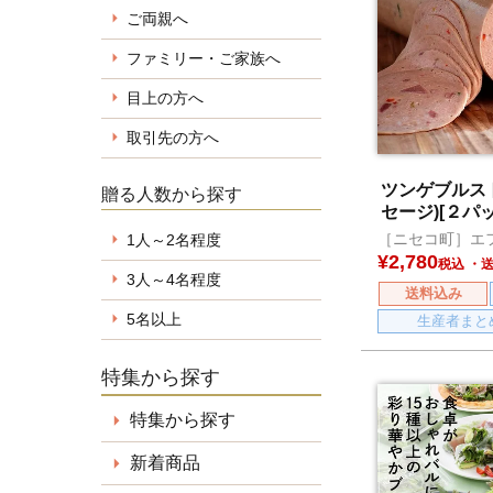
ご両親へ
ファミリー・ご家族へ
目上の方へ
取引先の方へ
ツンゲブルス
贈る人数から探す
セージ)[２パッ
［ニセコ町］エ
1人～2名程度
¥
2,780
税込
3人～4名程度
送料込み
5名以上
生産者まと
特集から探す
特集から探す
新着商品