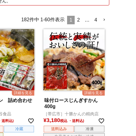
せん。
182
件中
1
-
60
件表示
1
2
…
4
ン 詰め合わせ
味付ロースじんぎすかん
400g
谷食品
［帯広市］十勝かんの精肉店
¥
3,180
税込
冷蔵
送料込み
冷凍