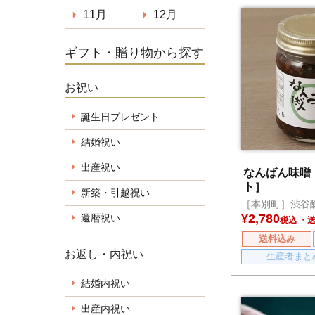
11月
12月
ギフト・贈り物から探す
お祝い
誕生日プレゼント
結婚祝い
出産祝い
なんばん味噌
ト］
新築・引越祝い
［本別町］渋谷
¥
2,780
還暦祝い
税込
送料込み
お返し・内祝い
生産者まと
結婚内祝い
出産内祝い