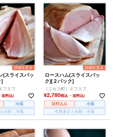
ン(スライスパッ
ロースハム(スライスパッ
]
ク)[２パック]
エフエフ
［ニセコ町］エフエフ
¥
2,780
税込
冷蔵
送料込み
冷蔵
とめ割：冷蔵
生産者まとめ割：冷蔵