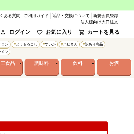
くある質問
ご利用ガイド
返品・交換について
新規会員登録
法人様向け大口注文
ログイン
お気に入り
カートを見る
メロン
とうもろこし
すいか
ハピまん
訳あり商品
ーメン
加工食品
調味料
飲料
お酒