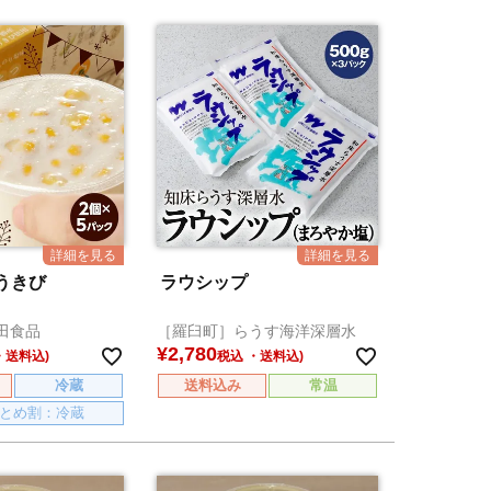
うきび
ラウシップ
田食品
［羅臼町］らうす海洋深層水
¥
2,780
税込
冷蔵
送料込み
常温
とめ割：冷蔵