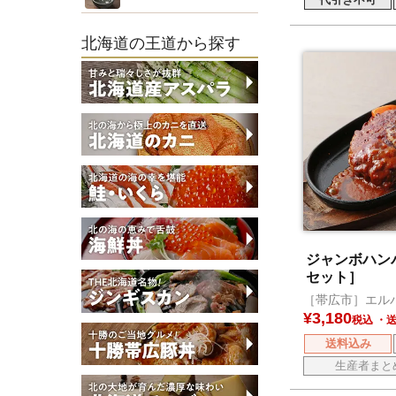
北海道の王道から探す
ジャンボハン
セット］
［帯広市］エル
¥
3,180
税込
送料込み
生産者まと