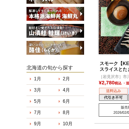
スモーク【KE
北海道の旬から探す
スライスとた
［岩見沢市］市
1月
2月
¥
2,780
税込
3月
4月
送料込み
代引き不可
5月
6月
販売
7月
8月
2026/02/0
9月
10月