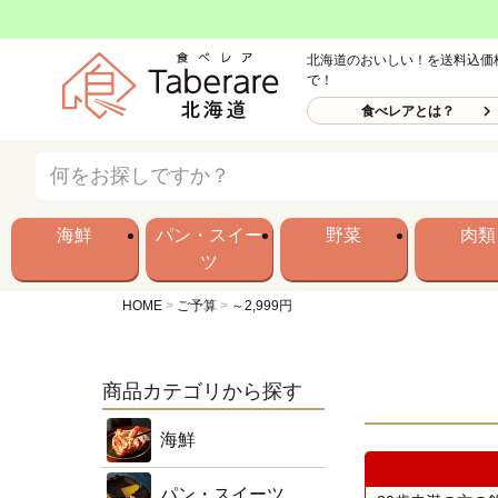
北海道のおいしい！を送料込価
で！
食べレアとは？
海鮮
パン・スイー
野菜
肉類
ツ
HOME
ご予算
～2,999円
商品カテゴリから探す
海鮮
パン・スイーツ