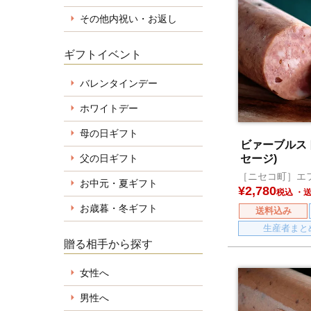
その他内祝い・お返し
ギフトイベント
バレンタインデー
ホワイトデー
母の日ギフト
ビァーブルス
父の日ギフト
セージ)
［ニセコ町］エ
お中元・夏ギフト
¥
2,780
税込
お歳暮・冬ギフト
送料込み
生産者まと
贈る相手から探す
女性へ
男性へ