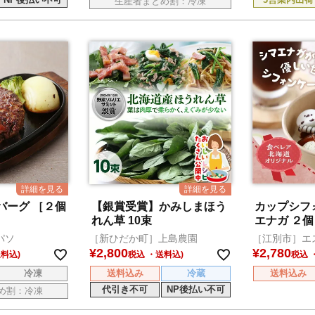
生産者まとめ割：冷凍
バーグ ［２個
【銀賞受賞】かみしまほう
カップシフ
れん草 10束
エナガ ２個
パソ
［新ひだか町］上島農園
［江別市］エ
¥
2,800
¥
2,780
税込
税込
冷凍
送料込み
冷蔵
送料込み
代引き不可
NP後払い不可
め割：冷凍