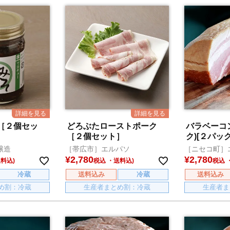
［２個セッ
どろぶたローストポーク
バラベーコ
［２個セット］
ク)[２パック
醸造
［帯広市］エルパソ
［ニセコ町］
¥
2,780
¥
2,780
税込
税込
冷蔵
送料込み
冷蔵
送料込み
め割：冷蔵
生産者まとめ割：冷蔵
生産者ま