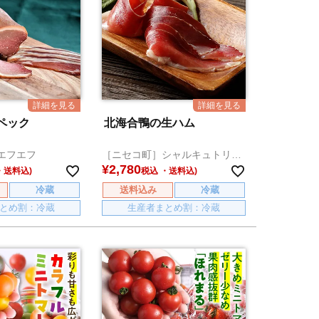
ペック
北海合鴨の生ハム
エフエフ
［ニセコ町］シャルキュトリー
アカイシ
¥
2,780
税込
冷蔵
送料込み
冷蔵
とめ割：冷蔵
生産者まとめ割：冷蔵