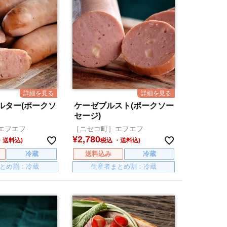
ルター(ポークソ
ケーゼブルスト(ポークソー
セージ)
エフエフ
［ニセコ町］エフエフ
¥
2,780
税込
冷蔵
送料込み
冷蔵
とめ割：冷蔵
生産者まとめ割：冷蔵