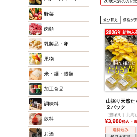
20歳未満の方の
野菜
並び替え
価格が
肉類
乳製品・卵
果物
米・麺・穀類
加工食品
山採り天然たも
調味料
２パック
［豊頃町］北海
飲料
¥
3,980
税込
送料込み
お酒
代引き不可