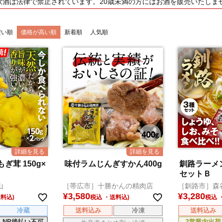
飲酒は法律で禁止されています。20歳未満の方にはお酒を販売いたしま
安い順
価格が高い順
新着順
人気順
ぎ茸 150g×
味付ラムじんぎすかん400g
釧路ラーメ
セットＢ
山
［帯広市］十勝かんの精肉店
［釧路市］森
¥
3,580
¥
3,280
税込
税込
冷蔵
送料込み
冷凍
送料込み
NP後払い不可
3営業内出荷