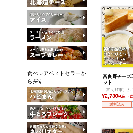
食べレアベストセラーか
富良野チーズ
ら探す
ット
［富良野市］ふ
¥
2,780
税込
送料込み