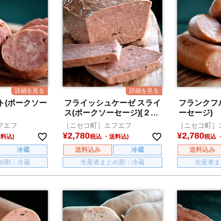
ト(ポークソー
フライッシュケーゼ スライ
フランクフ
ス(ポークソーセージ)[２パ
ーセージ)
ック]
フエフ
［ニセコ町］エフエフ
［ニセコ町］
¥
2,780
¥
2,780
税込
税込
冷蔵
送料込み
冷蔵
送料込み
め割：冷蔵
生産者まとめ割：冷蔵
生産者ま