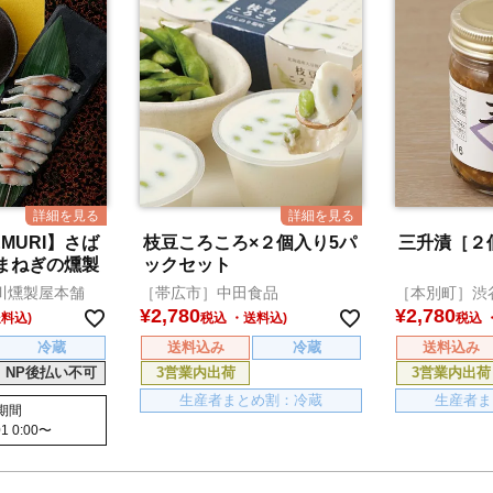
MURI】さば
枝豆ころころ×２個入り5パ
三升漬［２
まねぎの燻製
ックセット
川燻製屋本舗
［帯広市］中田食品
［本別町］渋
¥
2,780
¥
2,780
税込
税込
冷蔵
送料込み
冷蔵
送料込み
NP後払い不可
3営業内出荷
3営業内出荷
生産者まとめ割：冷蔵
生産者ま
期間
1 0:00
〜