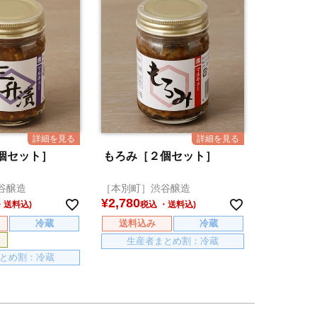
個セット］
もろみ［２個セット］
谷醸造
［本別町］渋谷醸造
¥
2,780
税込
冷蔵
送料込み
冷蔵
生産者まとめ割：冷蔵
とめ割：冷蔵