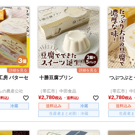
工房 バターセ
十勝豆腐プリン
つぶつぶと
らの農産公社
［帯広市］中田食品
［帯広市］中
¥
2,780
¥
2,780
税込
税込
冷蔵
送料込み
冷蔵
送料込み
生産者まとめ割：冷蔵
生産者ま