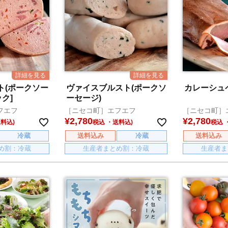
ト(ポークソー
ヴァイスブルスト(ポークソ
カレーシュ
ク]
ーセージ)
フエフ
［ニセコ町］エフエフ
［ニセコ町］
¥
2,780
¥
2,780
税込
税込
冷蔵
送料込み
冷蔵
送料込み
め割：冷蔵
生産者まとめ割：冷蔵
生産者ま