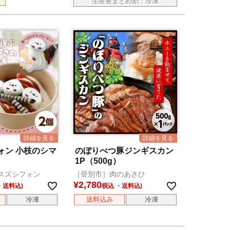
生産者まとめ割：冷凍
ォン 小枝のシマ
のぼりべつ豚ジンギスカン
1P（500g）
スズシフォン
［登別市］肉のあさひ
¥
2,780
税込
冷凍
送料込み
冷凍