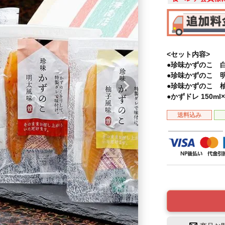
<セット内容>
●珍味かずのこ 白
●珍味かずのこ 明
●珍味かずのこ 柚
●かずドレ 150ml
送料込み