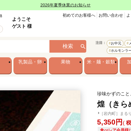
2026年夏季休業のお知らせ
初めてのお客様へ
お問い合わせ
よ
格
ようこそ
ゲスト 様
注目：
お中元
検索
ホルモンラ
乳製品・卵
果物
米・麺・穀類
珍味かずのこと
煌（きら
［岩内町］まる
5,350
食べレア会員様