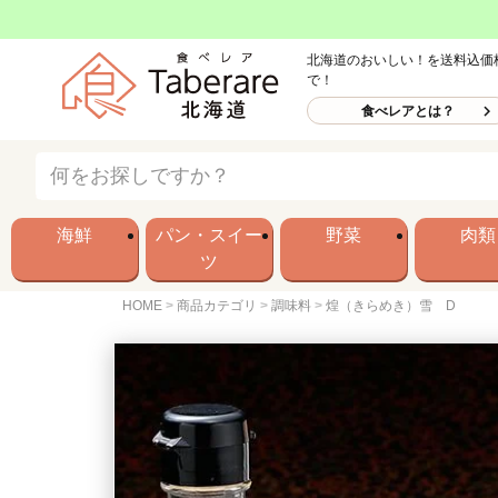
北海道のおいしい！を送料込価
で！
食べレアとは？
海鮮
パン・スイー
野菜
肉類
ツ
HOME
商品カテゴリ
調味料
煌（きらめき）雪 D