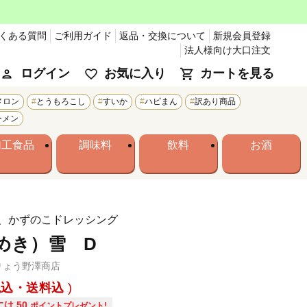
くある質問
ご利用ガイド
返品・交換について
新規会員登録
法人様向け大口注文
ログイン
お気に入り
カートを見る
メロン
とうもろこし
すいか
ハピまん
訳あり商品
ーメン
加工食品
調味料
飲料
お酒
、かずのこドレッシング
めき）雪 D
りょう野澤商店
税込・送料込
には
50
ポイントプレゼント!