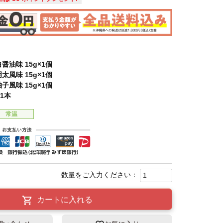
醤油味 15g×1個
太風味 15g×1個
子風味 15g×1個
×1本
常温
カートに入れる