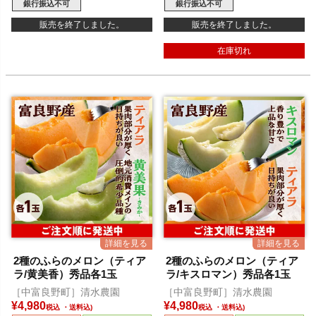
銀行振込不可
銀行振込不可
販売を終了しました。
販売を終了しました。
在庫切れ
2種のふらのメロン（ティア
2種のふらのメロン（ティア
ラ/黄美香）秀品各1玉
ラ/キスロマン）秀品各1玉
［中富良野町］清水農園
［中富良野町］清水農園
¥
4,980
¥
4,980
税込
税込