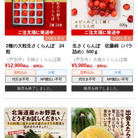
2種の大粒生さくらんぼ 24
生さくらんぼ 佐藤錦（バラ
粒
詰め）500ｇ
［芦別市］大橋さくらんぼ園
［芦別市］大橋さくらんぼ園
¥
12,900
¥
5,980
税込
税込
送料込み
冷蔵
送料込み
冷蔵
代引き不可
NP後払い不可
代引き不可
NP後払い不可
販売を終了しました。
販売を終了しました。