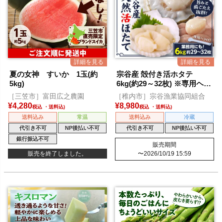
夏の女神 すいか 1玉(約
宗谷産 殻付き活ホタテ
5kg)
6kg(約29～32枚) ※専用ヘラ
付き
［三笠市］富田広之農園
［稚内市］宗谷漁業協同組合
¥
4,280
¥
8,980
税込
税込
送料込み
常温
送料込み
冷蔵
代引き不可
NP後払い不可
代引き不可
NP後払い不可
銀行振込不可
販売期間
販売を終了しました。
〜
2026/10/19 15:59