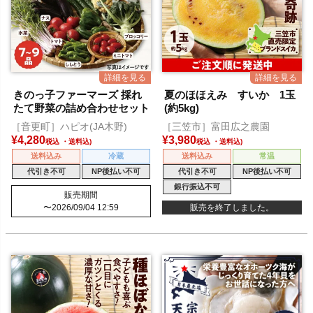
きのっ子ファーマーズ 採れ
夏のほほえみ すいか 1玉
たて野菜の詰め合わせセット
(約5kg)
［音更町］ハピオ(JA木野)
［三笠市］富田広之農園
¥
4,280
¥
3,980
税込
税込
送料込み
冷蔵
送料込み
常温
代引き不可
NP後払い不可
代引き不可
NP後払い不可
銀行振込不可
販売期間
〜
2026/09/04 12:59
販売を終了しました。