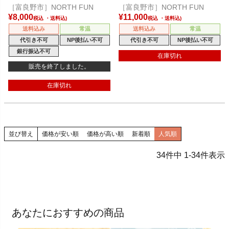
［富良野市］NORTH FUN
［富良野市］NORTH FUN
¥
8,000
¥
11,000
税込
税込
送料込み
常温
送料込み
常温
代引き不可
NP後払い不可
代引き不可
NP後払い不可
銀行振込不可
在庫切れ
販売を終了しました。
在庫切れ
並び替え
価格が安い順
価格が高い順
新着順
人気順
34
件中
1
-
34
件表示
あなたにおすすめの商品