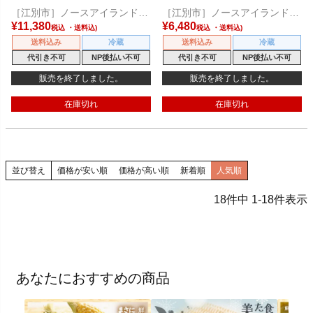
［江別市］ノースアイランドビ
［江別市］ノースアイランドビ
ール
ール
¥
11,380
¥
6,480
税込
税込
送料込み
冷蔵
送料込み
冷蔵
代引き不可
NP後払い不可
代引き不可
NP後払い不可
販売を終了しました。
販売を終了しました。
在庫切れ
在庫切れ
並び替え
価格が安い順
価格が高い順
新着順
人気順
18
件中
1
-
18
件表示
あなたにおすすめの商品