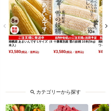
南幌産 あまいんです Lサイズ（8
十勝幕別産 雪の妖精 10本(5kg)
南幌産 
本入）
ワイト（
¥
3,580
¥
3,580
¥
4,080
(税込)
(税込)
カテゴリーから探す