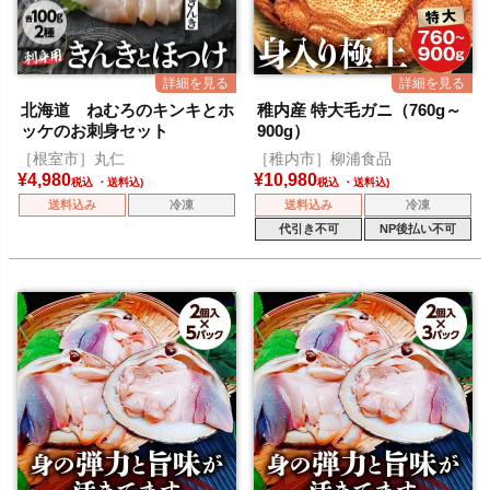
北海道 ねむろのキンキとホ
稚内産 特大毛ガニ（760g～
ッケのお刺身セット
900g）
［根室市］丸仁
［稚内市］柳浦食品
¥
4,980
¥
10,980
税込
税込
送料込み
冷凍
送料込み
冷凍
代引き不可
NP後払い不可