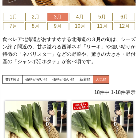
1月
2月
3月
4月
5月
6月
7月
8月
9月
10月
11月
12月
食べレア北海道がおすすめする北海道の３月の旬は、シーズ
ン終了間近の、甘さ溢れる西洋ネギ「リーキ」や強い粘りが
特徴の「ネバリスター」などの野菜や、驚きの大きさ・野付
産の「ジャンボ活ホタテ」が食べ頃です。
並び替え
価格が安い順
価格が高い順
新着順
人気順
18
件中
1
-
18
件表示