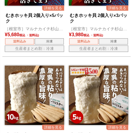
むきホッキ貝 2個入り×5パッ
むきホッキ貝 2個入り×3パッ
ク
ク
［根室市］マルナカイチ杉山水
［根室市］マルナカイチ杉山水
産
産
¥
5,680
¥
3,980
税込
税込
送料込み
冷凍
送料込み
冷凍
生産者まとめ割：冷凍
生産者まとめ割：冷凍