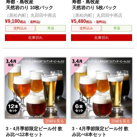
寿都・島牧産
寿都・島牧産
天然岩のり 10枚パック
天然岩のり 5枚パック
［黒松内町］丸田田中商店
［黒松内町］丸田田中商店
¥
9,180
¥
5,480
税込
税込
送料込み
常温
送料込み
常温
在庫切れ
在庫切れ
3・4月季節限定ビール付 飲
3・4月季節限定ビール付 飲
み比べ12本セット
み比べ6本セット