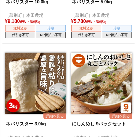
ネバリスター 10.0kg
ネバリスター 5.0kg
［幕別町］本田農場
［幕別町］本田農場
¥
9,180
¥
5,780
税込
税込
送料込み
冷蔵
送料込み
冷蔵
代引き不可
NP後払い不可
代引き不可
NP後払い不可
ネバリスター 3.0kg
にしんめし 9パックセット