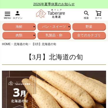
2026年夏季休業のお知らせ
MENU
ログイン
検索
カート
海鮮
パン・スイーツ
野菜
肉類
乳製品・卵
全てのカテゴリ
HOME
北海道の旬
【3月】北海道の旬
【3月】北海道の旬