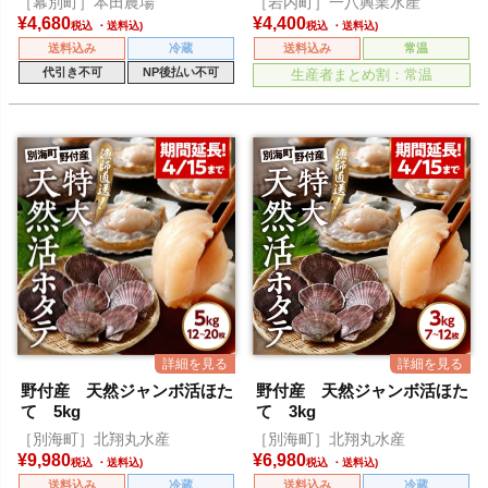
［幕別町］本田農場
［岩内町］一八興業水産
¥
4,680
¥
4,400
税込
税込
送料込み
冷蔵
送料込み
常温
代引き不可
NP後払い不可
生産者まとめ割：常温
野付産 天然ジャンボ活ほた
野付産 天然ジャンボ活ほた
て 5kg
て 3kg
［別海町］北翔丸水産
［別海町］北翔丸水産
¥
9,980
¥
6,980
税込
税込
送料込み
冷蔵
送料込み
冷蔵