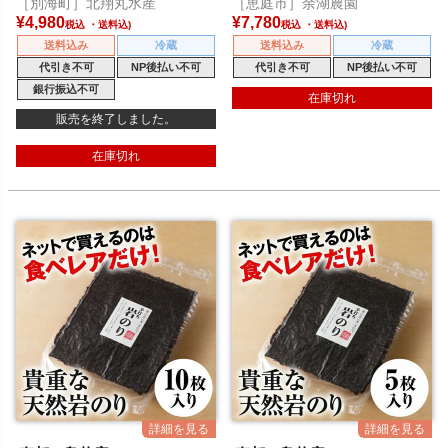
［別海町］北翔丸水産
［恵庭市］余湖農園
¥
4,980
¥
7,780
税込
税込
送料込み
冷蔵
送料込み
冷蔵
代引き不可
NP後払い不可
代引き不可
NP後払い不可
銀行振込不可
在庫切れ
販売を終了しました。
在庫切れ