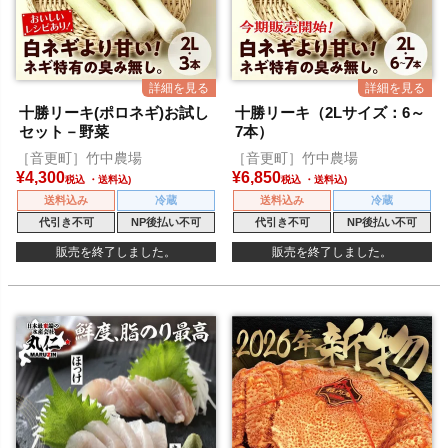
十勝リーキ(ポロネギ)お試し
十勝リーキ（2Lサイズ：6～
セット－野菜
7本）
［音更町］竹中農場
［音更町］竹中農場
¥
4,300
¥
6,850
税込
税込
送料込み
冷蔵
送料込み
冷蔵
代引き不可
NP後払い不可
代引き不可
NP後払い不可
販売を終了しました。
販売を終了しました。