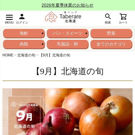
2026年夏季休業のお知らせ
MENU
ログイン
検索
カート
海鮮
パン・スイーツ
野菜
肉類
乳製品・卵
全てのカテゴリ
HOME
北海道の旬
【9月】北海道の旬
【9月】北海道の旬