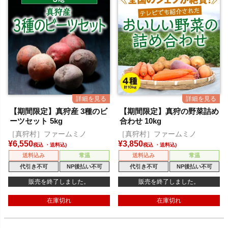
【期間限定】真狩産 3種のビ
【期間限定】真狩の野菜詰め
ーツセット 5kg
合わせ 10kg
［真狩村］ファームミノ
［真狩村］ファームミノ
¥
6,550
¥
3,850
税込
税込
送料込み
常温
送料込み
常温
代引き不可
NP後払い不可
代引き不可
NP後払い不可
販売を終了しました。
販売を終了しました。
在庫切れ
在庫切れ