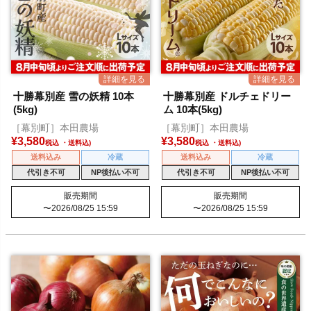
十勝幕別産 雪の妖精 10本
十勝幕別産 ドルチェドリー
(5kg)
ム 10本(5kg)
［幕別町］本田農場
［幕別町］本田農場
¥
3,580
¥
3,580
税込
税込
送料込み
冷蔵
送料込み
冷蔵
代引き不可
NP後払い不可
代引き不可
NP後払い不可
販売期間
販売期間
〜
2026/08/25 15:59
〜
2026/08/25 15:59