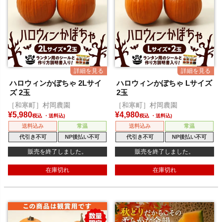
ハロウィンかぼちゃ 2Lサイ
ハロウィンかぼちゃ Lサイズ
ズ 2玉
2玉
［和寒町］村岡農園
［和寒町］村岡農園
¥
5,980
¥
4,980
税込
税込
送料込み
常温
送料込み
常温
代引き不可
NP後払い不可
代引き不可
NP後払い不可
販売を終了しました。
販売を終了しました。
在庫切れ
在庫切れ