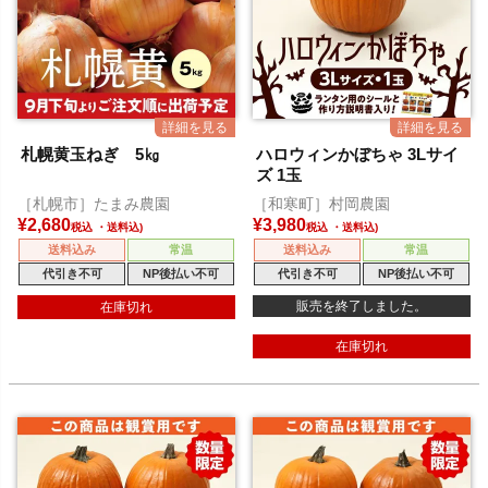
札幌黄玉ねぎ 5㎏
ハロウィンかぼちゃ 3Lサイ
ズ 1玉
［札幌市］たまみ農園
［和寒町］村岡農園
¥
2,680
¥
3,980
税込
税込
送料込み
常温
送料込み
常温
代引き不可
NP後払い不可
代引き不可
NP後払い不可
販売を終了しました。
在庫切れ
在庫切れ