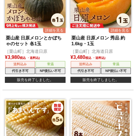
栗山産 日原メロンとかぼち
栗山産 日原メロン 秀品 約
ゃのセット 各1玉
1.6kg・1玉
［栗山町］北海道日原
［栗山町］北海道日原
¥
3,980
¥
3,480
税込
税込
送料込み
常温
送料込み
常温
代引き不可
NP後払い不可
代引き不可
NP後払い不可
販売を終了しました。
販売を終了しました。