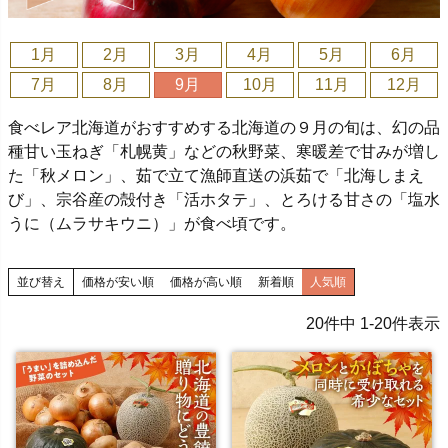
1月
2月
3月
4月
5月
6月
7月
8月
9月
10月
11月
12月
食べレア北海道がおすすめする北海道の９月の旬は、幻の品
種甘い玉ねぎ「札幌黄」などの秋野菜、寒暖差で甘みが増し
た「秋メロン」、茹で立て漁師直送の浜茹で「北海しまえ
び」、宗谷産の殻付き「活ホタテ」、とろける甘さの「塩水
うに（ムラサキウニ）」が食べ頃です。
並び替え
価格が安い順
価格が高い順
新着順
人気順
20
件中
1
-
20
件表示