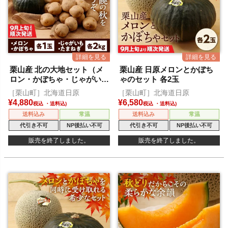
栗山産 北の大地セット（メ
栗山産 日原メロンとかぼち
ロン・かぼちゃ・じゃがい
ゃのセット 各2玉
も・玉ねぎ）
［栗山町］北海道日原
［栗山町］北海道日原
¥
4,880
¥
6,580
税込
税込
送料込み
常温
送料込み
常温
代引き不可
NP後払い不可
代引き不可
NP後払い不可
販売を終了しました。
販売を終了しました。