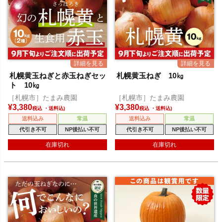
札幌黄玉ねぎと赤玉ねぎセッ
札幌黄玉ねぎ 10㎏
ト 10㎏
［札幌市］たまみ農園
［札幌市］たまみ農園
¥
3,380
¥
3,380
税込
税込
送料込み
常温
送料込み
常温
代引き不可
NP後払い不可
代引き不可
NP後払い不可
在庫切れ
在庫切れ