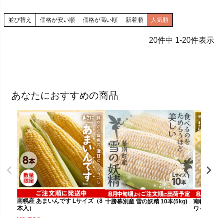
並び替え
価格が安い順
価格が高い順
新着順
人気順
20
件中
1
-
20
件表示
あなたにおすすめの商品
南幌産 あまいんです Lサイズ（8
十勝幕別産 雪の妖精 10本(5kg)
南幌産 
本入）
ワイト（