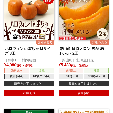
ハロウィンかぼちゃ Mサイ
栗山産 日原メロン 秀品 約
ズ 3玉
1.6kg・2玉
［和寒町］村岡農園
［栗山町］北海道日原
¥
4,980
¥
5,480
税込
税込
送料込み
常温
送料込み
常温
代引き不可
NP後払い不可
代引き不可
NP後払い不可
販売を終了しました。
販売を終了しました。
在庫切れ
在庫切れ