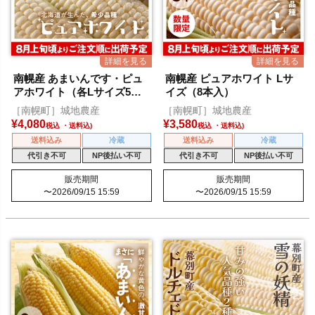
南幌産 あまいんです・ピュ
南幌産 ピュアホワイト Lサ
アホワイト（各Lサイズ5本
イズ（8本入）
入）
［南幌町］城地農産
［南幌町］城地農産
¥
4,080
¥
3,580
税込
税込
送料込み
冷蔵
送料込み
冷蔵
代引き不可
NP後払い不可
代引き不可
NP後払い不可
販売期間
販売期間
〜
2026/09/15 15:59
〜
2026/09/15 15:59