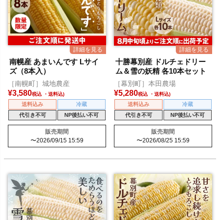
南幌産 あまいんです Lサイ
十勝幕別産 ドルチェドリー
ズ（8本入）
ム＆雪の妖精 各10本セット
［南幌町］城地農産
［幕別町］本田農場
¥
3,580
¥
5,280
税込
税込
送料込み
冷蔵
送料込み
冷蔵
代引き不可
NP後払い不可
代引き不可
NP後払い不可
販売期間
販売期間
〜
2026/09/15 15:59
〜
2026/08/25 15:59