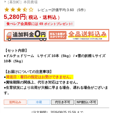
［幕別町］本田農場
レビュー評価平均:3.60
（5件）
5,280
税込・送料込
食べレア会員様には
49
ポイントプレゼント!
【セット内容】
●ドルチェドリーム Lサイズ 10本（5kg） / ●雪の妖精 Lサイズ
10本（5kg）
【お届けについての注意事項】
●
発送日・着日の指定はお受けできません。
●賞味期限の関係上、代引き対応はできません。
●生育状況により出荷が大幅に早まる場合、遅れる場合がございま
す。
送料込み
冷蔵
代引き不可
NP後払い不可
［注文期間］
2026/08/25 15:59