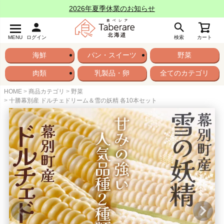
2026年夏季休業のお知らせ
MENU
ログイン
検索
カート
海鮮
パン・スイーツ
野菜
肉類
乳製品・卵
全てのカテゴリ
HOME
商品カテゴリ
野菜
十勝幕別産 ドルチェドリーム＆雪の妖精 各10本セット