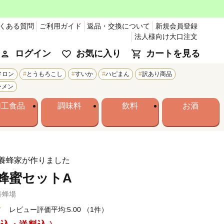
くある質問
ご利用ガイド
返品・交換について
新規会員登録
法人様向け大口注文
ログイン
お気に入り
カートを見る
メロン
とうもろこし
すいか
ハピまん
訳あり商品
ーメン
加工食品
調味料
飲料
お酒
養蜂家が作りました
蜂蜜セットA
養蜂場
レビュー評価平均:5.00
（1件）