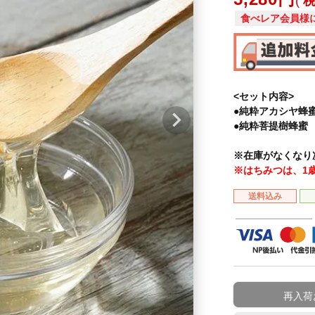
食べレア会員様
<セット内容>
●純粋アカシヤ蜂蜜
●純粋菩提樹蜂蜜 3
※在庫がなくなり
※はちみつは、1
送料込み
再入荷