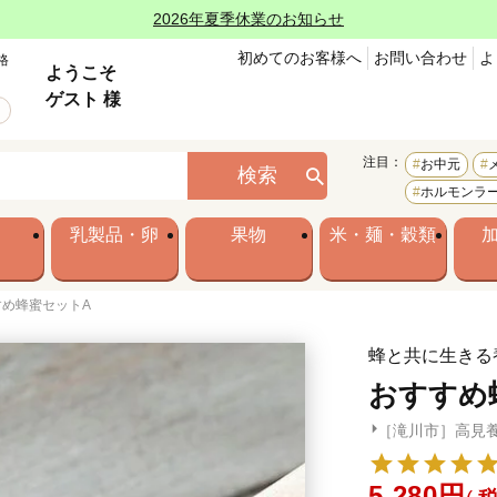
2026年夏季休業のお知らせ
初めてのお客様へ
お問い合わせ
よ
格
ようこそ
ゲスト 様
注目：
お中元
検索
ホルモンラ
乳製品・卵
果物
米・麺・穀類
すめ蜂蜜セットA
蜂と共に生きる
おすすめ
［滝川市］高見
5,280