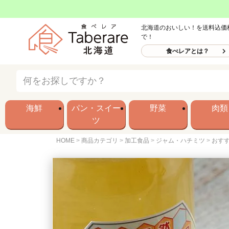
北海道のおいしい！を送料込価
で！
食べレアとは？
海鮮
パン・スイー
野菜
肉類
ツ
HOME
商品カテゴリ
加工食品
ジャム・ハチミツ
おす