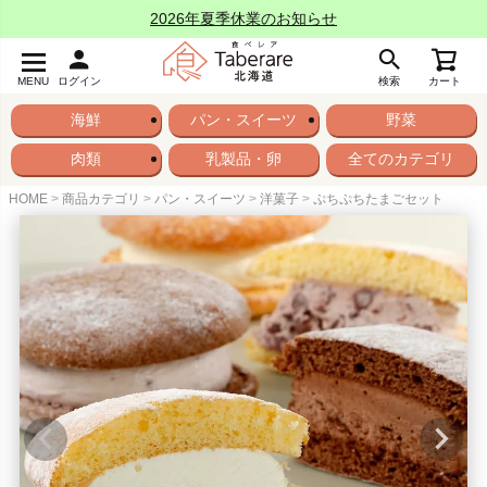
2026年夏季休業のお知らせ
MENU
ログイン
検索
カート
海鮮
パン・スイーツ
野菜
肉類
乳製品・卵
全てのカテゴリ
HOME
商品カテゴリ
パン・スイーツ
洋菓子
ぷちぷちたまごセット