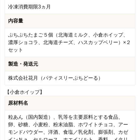
冷凍消費期限3ヵ月
内容量
ぷちぷちたまご５個（北海道ミルク、小倉ホイップ、
濃厚ショコラ、北海道チーズ、ハスカップベリー）×２
セット
製造・発送元
株式会社花月（パティスリーぷちどーる）
【小倉ホイップ】
原材料名
粒あん（国内製造）、乳等を主要原料とする食品、
卵、砂糖、小麦粉、粉末油脂、ホワイトチョコ、アー
モンドパウダー、洋酒、食塩／乳化剤、膨張剤、カゼ
インＮａ、セルロース、ホエイソルト、香料、メタリ