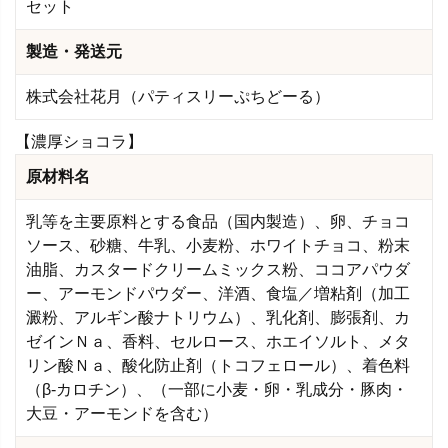
セット
製造・発送元
株式会社花月（パティスリーぷちどーる）
【濃厚ショコラ】
原材料名
乳等を主要原料とする食品（国内製造）、卵、チョコ
ソース、砂糖、牛乳、小麦粉、ホワイトチョコ、粉末
油脂、カスタードクリームミックス粉、ココアパウダ
ー、アーモンドパウダー、洋酒、食塩／増粘剤（加工
澱粉、アルギン酸ナトリウム）、乳化剤、膨張剤、カ
ゼインＮａ、香料、セルロース、ホエイソルト、メタ
リン酸Ｎａ、酸化防止剤（トコフェロール）、着色料
（β-カロチン）、（一部に小麦・卵・乳成分・豚肉・
大豆・アーモンドを含む）