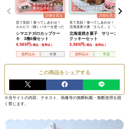
見て笑顔！食べてしあわせ！
見て笑顔！食べてしあわせ！
カルピス（株）バターを使った
北海道産小麦「さらさ」と「と
シマエナガスイーツ
よとみバター」を使用したクッ
シマエナガのカップケー
北海道焼き菓子 サリーズ
キー
キ 3種6個セット
クッキーセット
4,580
3,580
税込・送料込
税込・送料込
送料込み
冷凍
送料込み
常温
この商品をシェアする
※当サイトの内容、テキスト、画像等の無断転載・無断使用を固
く禁じます。