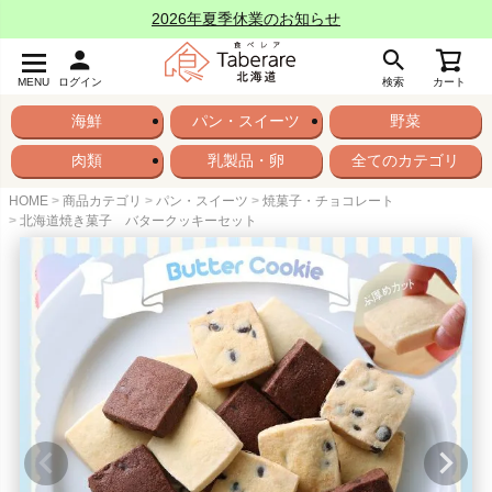
2026年夏季休業のお知らせ
MENU
ログイン
検索
カート
海鮮
パン・スイーツ
野菜
肉類
乳製品・卵
全てのカテゴリ
HOME
商品カテゴリ
パン・スイーツ
焼菓子・チョコレート
北海道焼き菓子 バタークッキーセット