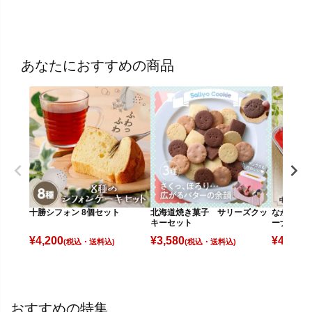
あなたにおすすめの商品
十勝シフォン 8個セット
北海道焼き菓子 サリーズクッ
なかしべつ
キーセット
ーナ3種セ
¥
4,200
¥
3,580
¥
4,980
(税込)
(税込)
(
おすすめの特集