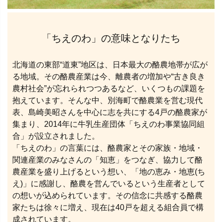
「ちえのわ」の意味となりたち
北海道の東部“道東”地区は、日本最大の酪農地帯が広が
る地域。その酪農産業は今、離農者の増加や“古き良き
農村社会”が忘れられつつあるなど、いくつもの課題を
抱えています。そんな中、別海町で酪農業を営む現代
表、島崎美昭さんを中心に志を共にする4戸の酪農家が
集まり、2014年に牛乳生産団体「ちえのわ事業協同組
合」が設立されました。
「ちえのわ」の言葉には、酪農家とその家族・地域・
関連産業のみなさんの「知恵」をつなぎ、協力して酪
農産業を盛り上げるという想い、「地の恵み・地恵(ち
え)」に感謝し、酪農を営んでいるという生産者として
の想いが込められています。その信念に共感する酪農
家たちは徐々に増え、現在は40戸を超える組合員で構
成されています。