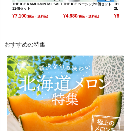
THE ICE 
THE ICE KAMUI-MINTAL SALT
THE ICE ベーシック6個セット
2L
12個セット
¥
8,180
¥
7,100
¥
4,680
(
(税込)
(税込)
おすすめの特集