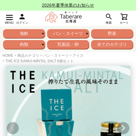
2026年夏季休業のお知らせ
MENU
ログイン
検索
カート
海鮮
パン・スイーツ
野菜
肉類
乳製品・卵
全てのカテゴリ
HOME
商品カテゴリ
パン・スイーツ
アイス
THE ICE KAMUI-MINTAL SALT 6個セット