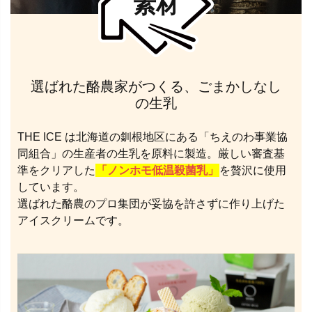
素材
選ばれた酪農家がつくる、ごまかしなし
の生乳
THE ICE は北海道の釧根地区にある「ちえのわ事業協
同組合」の生産者の生乳を原料に製造。厳しい審査基
準をクリアした
「ノンホモ低温殺菌乳」
を贅沢に使用
しています。
選ばれた酪農のプロ集団が妥協を許さずに作り上げた
アイスクリームです。