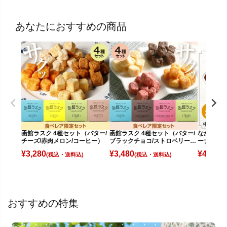
あなたにおすすめの商品
函館ラスク 4種セット（バター/
函館ラスク 4種セット（バター/
なかしべつ
チーズ/赤肉メロン/コーヒー）
ブラックチョコ/ストロベリーチ
ーナ3種セ
ョコ/赤肉メロン）
¥
3,280
¥
3,480
¥
4,080
(税込)
(税込)
(
おすすめの特集