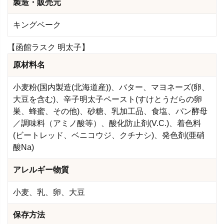
製造・販売元
キングベーク
【函館ラスク 明太子】
原材料名
小麦粉(国内製造(北海道産))、バター、マヨネーズ(卵、
大豆を含む)、辛子明太子ペースト(すけとうだらの卵
巣、蜂蜜、その他)、砂糖、乳加工品、食塩、パン酵母
／調味料（アミノ酸等）、酸化防止剤(V.C.)、着色料
(ビートレッド、ベニコウジ、クチナシ)、発色剤(亜硝
酸Na)
アレルギー物質
小麦、乳、卵、大豆
保存方法