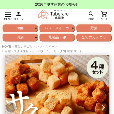
2026年夏季休業のお知らせ
MENU
ログイン
検索
カート
海鮮
パン・スイーツ
野菜
肉類
乳製品・卵
全てのカテゴリ
HOME
商品カテゴリ
パン・スイーツ
函館ラスク 4種セット（バター/ガーリック/味噌/明太子）