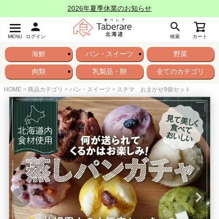
2026年夏季休業のお知らせ
MENU
ログイン
検索
カート
海鮮
パン・スイーツ
野菜
肉類
乳製品・卵
全てのカテゴリ
HOME
商品カテゴリ
パン・スイーツ
スチマ おまかせ9個セット