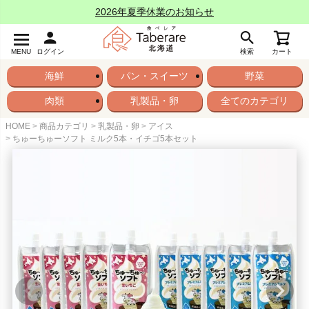
2026年夏季休業のお知らせ
MENU
ログイン
検索
カート
海鮮
パン・スイーツ
野菜
肉類
乳製品・卵
全てのカテゴリ
HOME
商品カテゴリ
乳製品・卵
アイス
ちゅーちゅーソフト ミルク5本・イチゴ5本セット