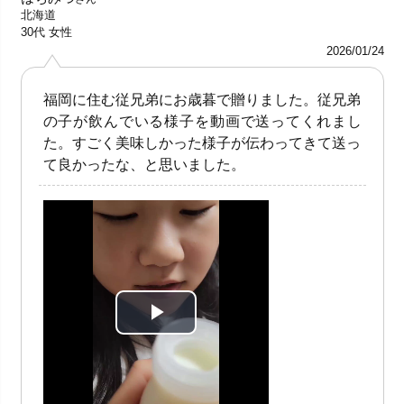
北海道
30代
女性
2026/01/24
福岡に住む従兄弟にお歳暮で贈りました。従兄弟
の子が飲んでいる様子を動画で送ってくれまし
た。すごく美味しかった様子が伝わってきて送っ
て良かったな、と思いました。
P
l