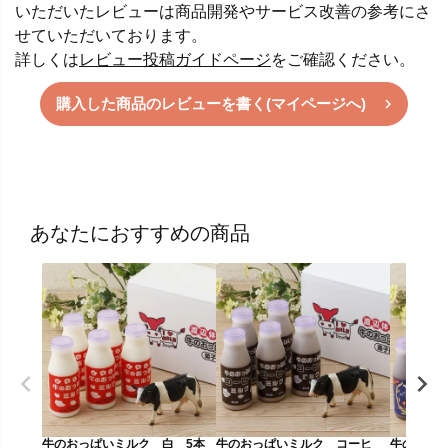
いただいたレビューは商品開発やサービス改善の参考にさ
せていただいております。
詳しくは
レビュー投稿ガイドページ
をご確認ください。
購入した商品のレビューを書く(マイページへ)
あなたにおすすめの商品
牛のおっぱいミルク 白 5本
牛のおっぱいミルク コーヒ
牛のおっ