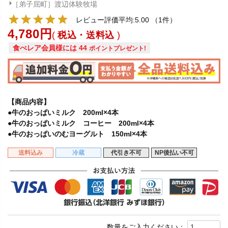
［弟子屈町］渡辺体験牧場
レビュー評価平均:5.00
（1件）
4,780
税込・送料込
食べレア会員様には
44
ポイントプレゼント!
【商品内容】
●牛のおっぱいミルク 200ml×4本
●牛のおっぱいミルク コーヒー 200ml×4本
●牛のおっぱいのむヨーグルト 150ml×4本
送料込み
冷蔵
代引き不可
NP後払い不可