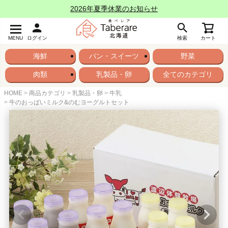
2026年夏季休業のお知らせ
MENU
ログイン
検索
カート
海鮮
パン・スイーツ
野菜
肉類
乳製品・卵
全てのカテゴリ
HOME
商品カテゴリ
乳製品・卵
牛乳
牛のおっぱいミルク&のむヨーグルトセット