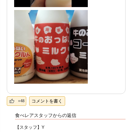
a
y
V
i
d
e
o
コメントを書く
+48
食べレアスタッフからの返信
【スタッフ】Y