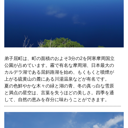
弟子屈町は、町の面積のおよそ3分の2を阿寒摩周国立
公園が占めています。霧で有名な摩周湖、日本最大の
カルデラ湖である屈斜路湖を始め、もくもくと噴煙が
上がる硫黄山の麓にある川湯温泉などが有名です。
夏の色鮮やかな木々の緑と湖の青、冬の真っ白な雪原
と満点の星空は、言葉を失うほどの美しさ。四季を通
して、自然の恵みを存分に味わうことができます。