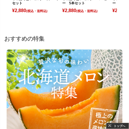
セット
ー 5本セット
ート 5本
¥
2,880
¥
2,880
¥
2,880
(税込)
(税込)
(
おすすめの特集
トップへ