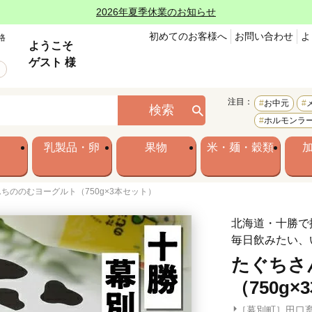
2026年夏季休業のお知らせ
初めてのお客様へ
お問い合わせ
よ
格
ようこそ
ゲスト 様
注目：
お中元
検索
ホルモンラ
乳製品・卵
果物
米・麺・穀類
ちののむヨーグルト（750g×3本セット）
北海道・十勝で
毎日飲みたい、
たぐちさ
（750g
［幕別町］田口