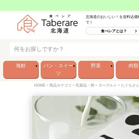
北海道のおいしい！を送料込価
で！
食べレアとは？
海鮮
パン・スイー
野菜
肉類
ツ
HOME
商品カテゴリ
乳製品・卵
ヨーグルト
たぐちさん