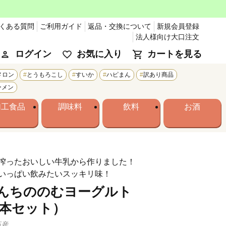
くある質問
ご利用ガイド
返品・交換について
新規会員登録
法人様向け大口注文
ログイン
お気に入り
カートを見る
メロン
とうもろこし
すいか
ハピまん
訳あり商品
ーメン
加工食品
調味料
飲料
お酒
搾ったおいしい牛乳から作りました！
いっぱい飲みたいスッキリ味！
んちののむヨーグルト
×3本セット）
畜産