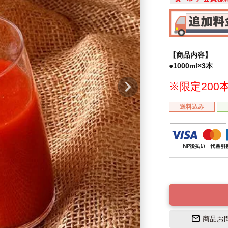
【商品内容】
●1000ml×3本
※限定200
送料込み
商品お