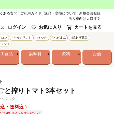
くある質問
ご利用ガイド
返品・交換について
新規会員登録
法人様向け大口注文
ログイン
お気に入り
カートを見る
メロン
とうもろこし
すいか
ハピまん
訳あり商品
ーメン
加工食品
調味料
飲料
お酒
ト
ごと搾りトマト3本セット
ームフジタ
税込・送料込
には
49
ポイントプレゼント!