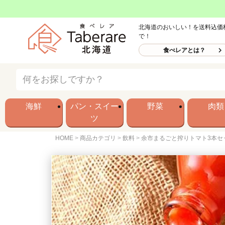
北海道のおいしい！を送料込価
で！
食べレアとは？
海鮮
パン・スイー
野菜
肉類
ツ
HOME
商品カテゴリ
飲料
余市まるごと搾りトマト3本セ