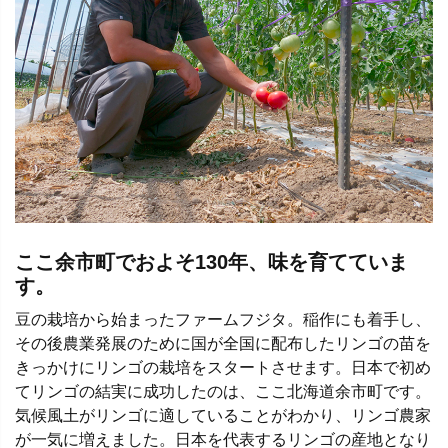
ここ余市町でおよそ130年、味を育てていま
す。
豆の栽培から始まったファームフジタ。稲作にも着手し、
その後農業発展のために国が全国に配布したリンゴの苗を
きっかけにリンゴの栽培をスタートさせます。日本で初め
てリンゴの結実に成功したのは、ここ北海道余市町です。
気候風土がリンゴに適していることがわかり、リンゴ農家
が一気に増えました。日本を代表するリンゴの産地となり