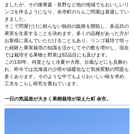
ましたが、その後青森・長野など他の地域でもおいしいリ
ンゴを作るようになり、余市町のりんご問屋は衰退してい
きました。
そこで問屋だけに頼らない独自の販路を開拓し、多品目の
果実を生産することを決めます。多くの品種があった方が
お客様に喜んでいただけることもあり、リンゴ栽培で培っ
た経験と果実栽培の知識を活かしてその数を増やし、現在
では栽培する果物と野菜は82品目にも及びます。
この130年、何度となく冷夏や大雨、台風などにも見舞わ
れ、昨今では北海道の少雨や温暖化など気候変動の問題も
多くあります。そのような中でもよりおいしい味を求め、
工夫をこらし研究を重ねています。
一日の気温差が大きく果樹栽培が栄えた町 余市。