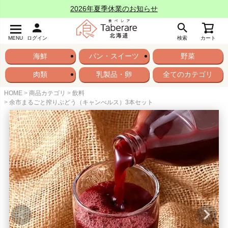
2026年夏季休業のお知らせ
MENU
ログイン
検索
カート
海鮮
パン・スイーツ
野菜
肉類
乳製品・卵
全てのカテゴリ
HOME
商品カテゴリ
飲料
余市まるごと搾りぶどう（キャンべルス）3本セット