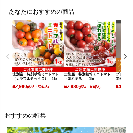
あなたにおすすめの商品
士別産 特別栽培ミニトマト
士別産 特別栽培ミニトマト
プレサドー
（カラフルミックス） 1㎏
（ほれまる） 1㎏
本セット)
¥
2,980
¥
2,980
¥
4,390
(税込)
(税込)
(
おすすめの特集