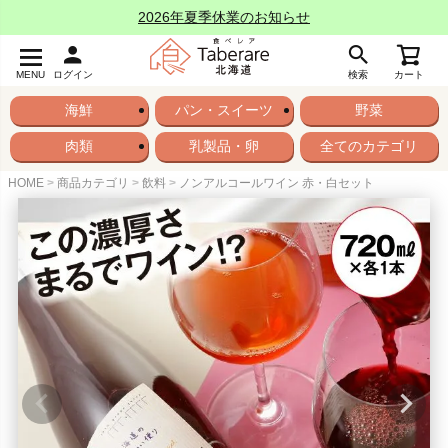
2026年夏季休業のお知らせ
MENU
ログイン
検索
カート
海鮮
パン・スイーツ
野菜
肉類
乳製品・卵
全てのカテゴリ
HOME
商品カテゴリ
飲料
ノンアルコールワイン 赤・白セット