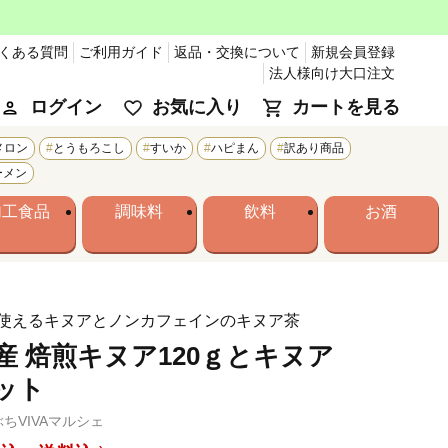
くある質問
ご利用ガイド
返品・交換について
新規会員登録
法人様向け大口注文
ログイン
お気に入り
カートを見る
メロン
とうもろこし
すいか
ハピまん
訳あり商品
ーメン
加工食品
調味料
飲料
お酒
使えるキヌアとノンカフェインのキヌア茶
産 焙煎キヌア120ｇとキヌア
ット
ちVIVAマルシェ