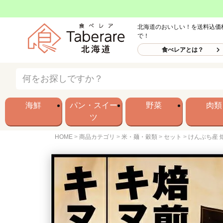
北海道のおいしい！を送料込価
で！
食べレアとは？
海鮮
パン・スイー
野菜
肉類
ツ
HOME
商品カテゴリ
米・麺・穀類
セット
けんぶち産 