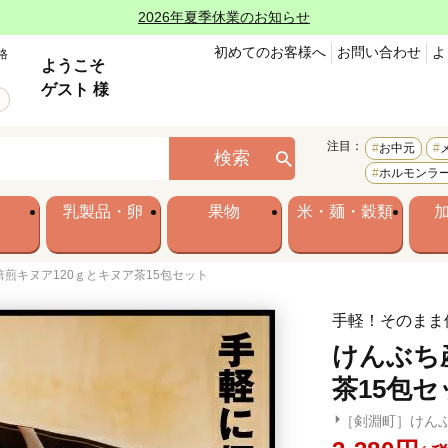
2026年夏季休業のお知らせ
初めてのお客様へ
お問い合わせ
よ
格
ようこそ
ゲスト 様
注目：
お中元
検索
ホルモンラ
乳製品・卵
果物
米・麺・穀類
焙煎キヌア120ｇとキヌア茶15包セット
手軽！そのまま
けんぶち
茶15包セ
［剣淵町］けんぶ