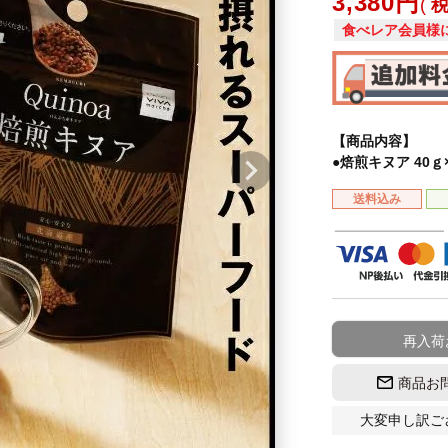
3,380
食べレア会員様
【商品内容】
●焙煎キヌア 40ｇ
送料込み
再入荷
商品お
大変申し訳ご