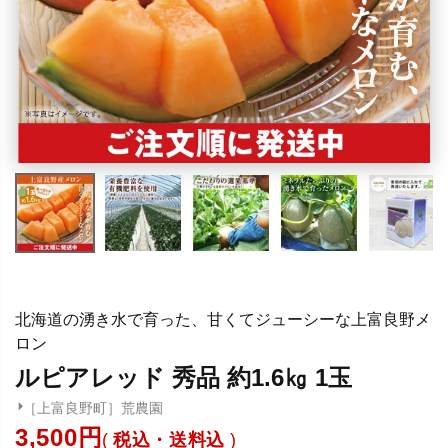
北海道の湧き水で育った、甘くてジューシーな上富良野メ
ロン
ルピアレッド 秀品 約1.6㎏ 1玉
［上富良野町］荒農園
3,500
税込・送料込