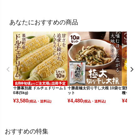
あなたにおすすめの商品
十勝幕別産 ドルチェドリーム 1
十勝産極太切り干し大根 10袋セ
室蘭うず
0本(5kg)
ット
種セット
¥
3,580
¥
4,480
¥
4,780
(税込)
(税込)
(
おすすめの特集