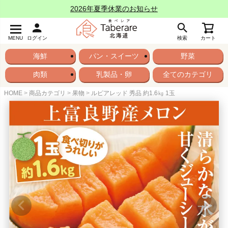
2026年夏季休業のお知らせ
MENU
ログイン
検索
カート
海鮮
パン・スイーツ
野菜
肉類
乳製品・卵
全てのカテゴリ
HOME
商品カテゴリ
果物
ルピアレッド 秀品 約1.6㎏ 1玉