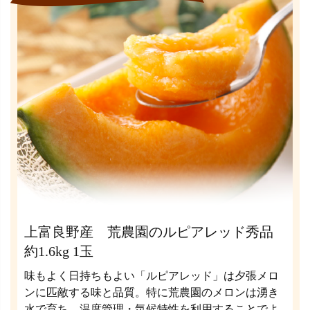
上富良野産 荒農園のルピアレッド秀品
約1.6kg 1玉
味もよく日持ちもよい「ルピアレッド」は夕張メロ
ンに匹敵する味と品質。特に荒農園のメロンは湧き
水で育ち、温度管理・気候特性を利用することでよ