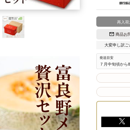
再入荷
商品お
大変申し訳ご
発送目安
７月中旬頃から