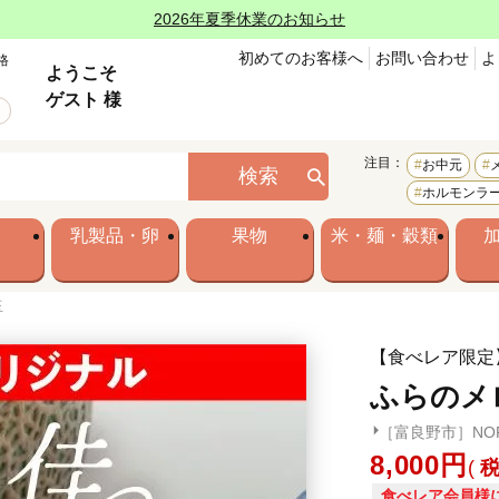
2026年夏季休業のお知らせ
初めてのお客様へ
お問い合わせ
よ
格
ようこそ
ゲスト 様
注目：
お中元
検索
ホルモンラ
乳製品・卵
果物
米・麺・穀類
玉
【食べレア限定
ふらのメ
［富良野市］NOR
8,000
食べレア会員様