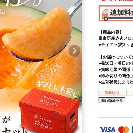
【商品内容】
富良野産赤肉メロ
●ティアラ(約2ｋｇ
【お届けについて
●発送日・着日の
●賞味期限の関係
●締め切りの関係
●生育状況により
送料込み
銀行振込不可