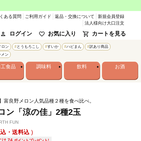
くある質問
ご利用ガイド
返品・交換について
新規会員登録
法人様向け大口注文
ログイン
お気に入り
カートを見る
メロン
とうもろこし
すいか
ハピまん
訳あり商品
ーメン
加工食品
調味料
飲料
お酒
】富良野メロン人気品種２種を食べ比べ。
ロン「涼の佳」2種2玉
TH FUN
税込・送料込
には
74
ポイントプレゼント!