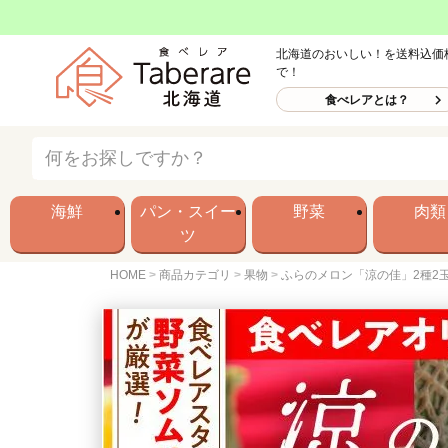
北海道のおいしい！を送料込価
で！
食べレアとは？
海鮮
パン・スイー
野菜
肉類
ツ
HOME
商品カテゴリ
果物
ふらのメロン「涼の佳」2種2