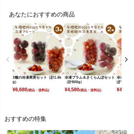
あなたにおすすめの商品
3種の冷凍果実セット（計1.4k
冷凍プラム＆さくらんぼセット
冷凍さく
g）
（計900g）
ぼソース
¥
6,680
¥
4,580
¥
4,980
(税込)
(税込)
(
おすすめの特集