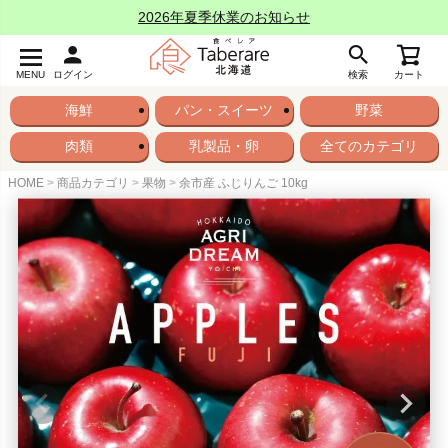
2026年夏季休業のお知らせ
MENU
ログイン
検索
カート
海鮮
パン・スイーツ
野菜
肉類
乳製品・卵
全てのカテゴリ
HOME
商品カテゴリ
果物
余市産 ふじりんご 10kg