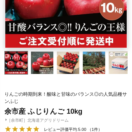
りんごの時期到来！酸味と甘味のバランス◎の人気品種サ
ンふじ
余市産 ふじりんご 10kg
［余市町］北海道アグリドリーム
レビュー評価平均:5.00
（1件）