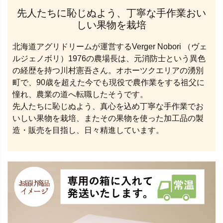
先人たちに恥じぬよう、丁寧な手作業おい
しい果物を栽培
北海道アグリドリームが運営するVerger Nobori （ヴェ
ルジェノボリ）1976の農場長は、元消防士という異色
の経歴を持つ川村憲吾さん。オホーツクエリアの湧別
町で、90歳を超えた今でも現役で農作業をする祖父に
憧れ、農業の道へ転職したそうです。
先人たちに恥じぬよう、真心を込め丁寧な手作業でお
いしい果物を栽培、またその果物を使った加工品の製
造・販売を目指し、日々精進しています。