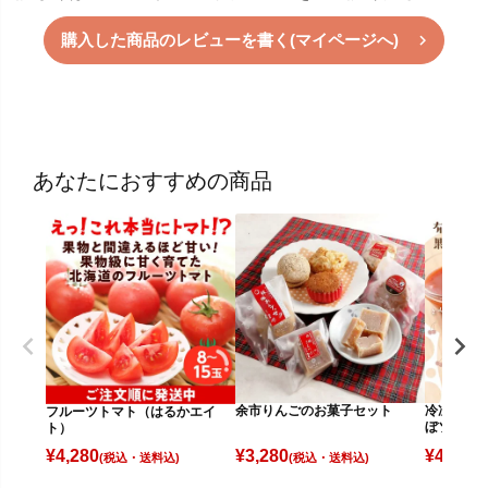
購入した商品のレビューを書く(マイページへ)
あなたにおすすめの商品
余市りんごのお菓子セット
冷凍さく
フルーツトマト（はるかエイ
ぼソース
ト）
¥
3,280
¥
4,980
¥
4,280
(税込)
(
(税込)