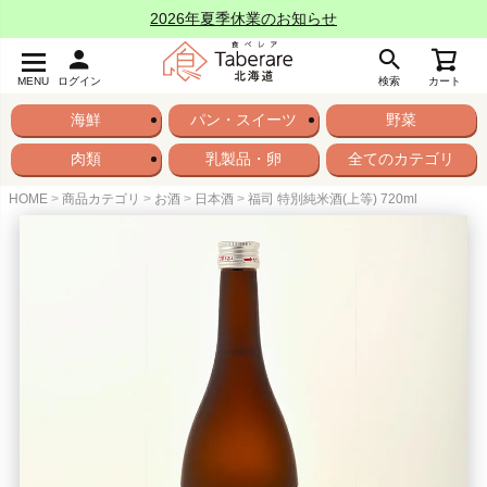
2026年夏季休業のお知らせ
MENU
ログイン
検索
カート
海鮮
パン・スイーツ
野菜
肉類
乳製品・卵
全てのカテゴリ
HOME
商品カテゴリ
お酒
日本酒
福司 特別純米酒(上等) 720ml