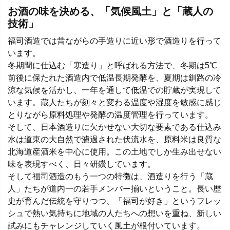
お酒の味を決める、「気候風土」と「蔵人の
技術」
福司酒造では昔ながらの手造りに近い形で酒造りを行って
います。
冬期間に仕込む「寒造り」と呼ばれる方法で、冬期は5℃
前後に保たれた酒造内で低温長期発酵を、夏期は釧路の冷
涼な気候を活かし、一年を通して低温での貯蔵が実現して
います。蔵人たちが刻々と変わる温度や湿度を敏感に感じ
とりながら原料処理や発酵の温度管理を行っています。
そして、日本酒造りに欠かせない大切な要素である仕込み
水は道東の大自然で濾過された伏流水を、原料米は良質な
北海道産酒米を中心に使用。この土地でしか生み出せない
味を表現すべく、日々研鑽しています。
そして福司酒造のもう一つの特徴は、酒造りを行う「蔵
人」たちが道内一の若手メンバー揃いということ。長い歴
史が育んだ伝統を守りつつ、「福司が好き」というフレッ
シュで熱い気持ちに地域の人たちへの想いを重ね、新しい
試みにもチャレンジしていく風土が根付いています。