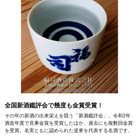
全国新酒鑑評会で幾度も金賞受賞！
その年の新酒の出来栄えを競う「新酒鑑評会」。令和2年
酒造年度で見事金賞を受賞したほか、過去にも複数回金賞
を受賞。名実ともに認められた道東を代表する名酒です。