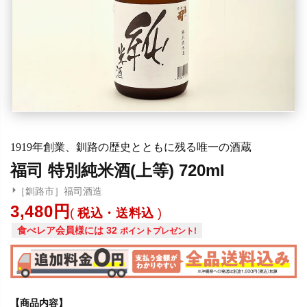
1919年創業、釧路の歴史とともに残る唯一の酒蔵
福司 特別純米酒(上等) 720ml
［釧路市］福司酒造
3,480
税込・送料込
食べレア会員様には
32
ポイントプレゼント!
【商品内容】