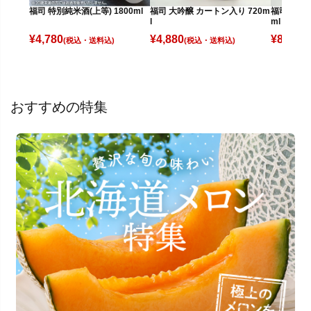
福司 特別純米酒(上等) 1800ml
福司 大吟醸 カートン入り 720m
福司 大吟醸
l
ml
¥
4,780
¥
4,880
¥
8,280
(税込)
(税込)
(
おすすめの特集