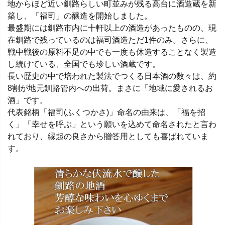
地からほど近い釧路らしい町並みが残る高台に酒造蔵を新
築し、「福司」の醸造を開始しました。
最盛期には釧路市内に十軒以上の酒造があったものの、現
在釧路で残っているのは福司酒造ただ1件のみ。さらに、
戦中戦後の原料不足の中でも一度も休造することなく製造
し続けている、全国でも珍しい酒蔵です。
長い歴史の中で培われた製法でつくる日本酒の数々は、約
8割が地元釧路管内への出荷。まさに「地域に愛されるお
酒」です。
代表銘柄「福司(ふくつかさ)」命名の由来は、「福を招
く」「幸せを呼ぶ」という願いを込めて命名されたと言わ
れており、縁起の良さから贈答用としても喜ばれていま
す。