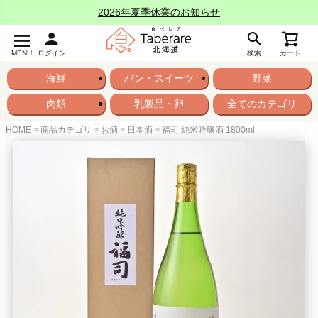
2026年夏季休業のお知らせ
MENU
ログイン
検索
カート
海鮮
パン・スイーツ
野菜
肉類
乳製品・卵
全てのカテゴリ
HOME
商品カテゴリ
お酒
日本酒
福司 純米吟醸酒 1800ml