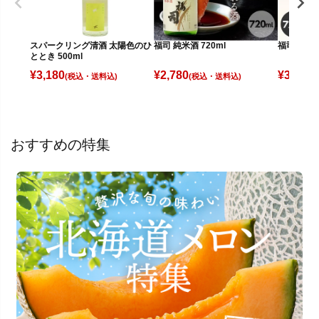
スパークリング清酒 太陽色のひ
福司 純米酒 720ml
福司 純米吟
ととき 500ml
¥
3,180
¥
2,780
¥
3,480
(税込)
(税込)
(
おすすめの特集