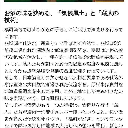
お酒の味を決める、「気候風土」と「蔵人の
技術」
福司酒造では昔ながらの手造りに近い形で酒造りを行って
います。
冬期間に仕込む「寒造り」と呼ばれる方法で、冬期は5℃
前後に保たれた酒造内で低温長期発酵を、夏期は釧路の冷
涼な気候を活かし、一年を通して低温での貯蔵が実現して
います。蔵人たちが刻々と変わる温度や湿度を敏感に感じ
とりながら原料処理や発酵の温度管理を行っています。
そして、日本酒造りに欠かせない大切な要素である仕込み
水は道東の大自然で濾過された伏流水を、原料米は良質な
北海道産酒米を中心に使用。この土地でしか生み出せない
味を表現すべく、日々研鑽しています。
そして福司酒造のもう一つの特徴は、酒造りを行う「蔵
人」たちが道内一の若手メンバー揃いということ。長い歴
史が育んだ伝統を守りつつ、「福司が好き」というフレッ
シュで熱い気持ちに地域の人たちへの想いを重ね、新しい