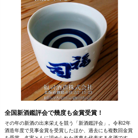
全国新酒鑑評会で幾度も金賞受賞！
その年の新酒の出来栄えを競う「新酒鑑評会」。令和2年
酒造年度で見事金賞を受賞したほか、過去にも複数回金賞
を受賞。名実ともに認められた道東を代表する名酒です。