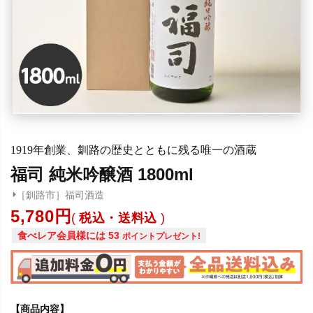
1919年創業、釧路の歴史とともに残る唯一の酒蔵
福司 純米吟醸酒 1800ml
［釧路市］福司酒造
5,780
税込・送料込
食べレア会員様には
53
ポイントプレゼント!
【商品内容】