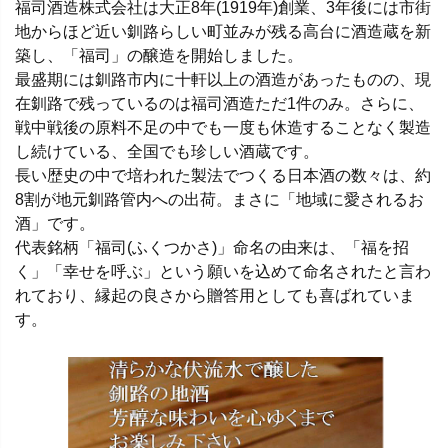
福司酒造株式会社は大正8年(1919年)創業、3年後には市街
地からほど近い釧路らしい町並みが残る高台に酒造蔵を新
築し、「福司」の醸造を開始しました。
最盛期には釧路市内に十軒以上の酒造があったものの、現
在釧路で残っているのは福司酒造ただ1件のみ。さらに、
戦中戦後の原料不足の中でも一度も休造することなく製造
し続けている、全国でも珍しい酒蔵です。
長い歴史の中で培われた製法でつくる日本酒の数々は、約
8割が地元釧路管内への出荷。まさに「地域に愛されるお
酒」です。
代表銘柄「福司(ふくつかさ)」命名の由来は、「福を招
く」「幸せを呼ぶ」という願いを込めて命名されたと言わ
れており、縁起の良さから贈答用としても喜ばれていま
す。