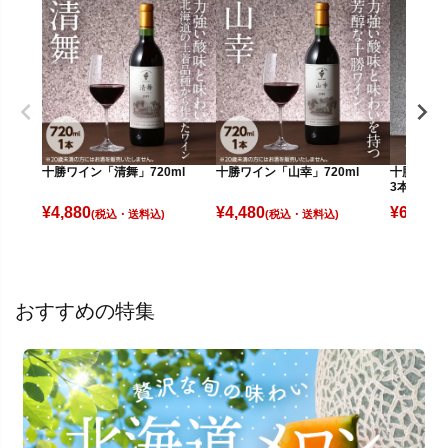
十勝ワイン「清舞」720ml
十勝ワイン「山幸」720ml
十勝ワイン
3本
¥
4,880
¥
4,480
¥
6,180
(税込)
(税込)
(
おすすめの特集