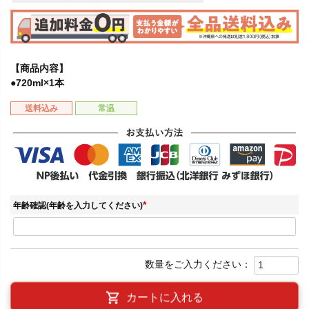
【商品内容】
●720ml×1本
送料込み
常温
年齢確認(年齢を入力してください)
(
必
須
)
カートに入れる