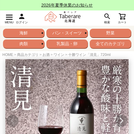
2026年夏季休業のお知らせ
MENU
ログイン
検索
カート
海鮮
パン・スイーツ
野菜
肉類
乳製品・卵
全てのカテゴリ
HOME
商品カテゴリ
お酒
ワイン
十勝ワイン「清見」720ml