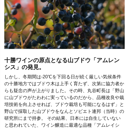
十勝ワインの原点となる山ブドウ「アムレン
シス」の発見。
しかし、冬期間は-20℃を下回る日が続く厳しい気候条件
の十勝地方ではブドウ木は上手く育たず、次第に協力者か
らも疑念の声が上がりました。その時、丸谷町長は「野山
に山ブドウがたわわに実っているのだから、品種改良や栽
培技術を向上させれば、ブドウ栽培も可能になるはず」と
野山で採取した山ブドウをなんとソビエト連邦（当時）の
研究所にまで持参。 その結果、日本には自生していない
と思われていた、ワイン醸造に最適な品種「アムレイシ