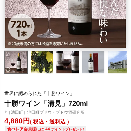
世界に認められた「十勝ワイン」
十勝ワイン「清見」720ml
［池田町］池田町ブドウ・ブドウ酒研究所
4,880
税込・送料込
食べレア会員様には
44
ポイントプレゼント!