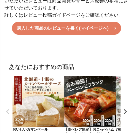
いただいたレビューは商品開発やサービス改善の参考にさ
せていただいております。
詳しくは
レビュー投稿ガイドページ
をご確認ください。
購入した商品のレビューを書く(マイページへ)
あなたにおすすめの商品
おいしいカマンベール
【食べレア限定】おこっぺハム
7種のジェ