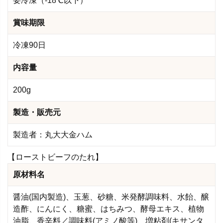
要冷凍（-18℃以下）
賞味期限
冷凍90日
内容量
200g
製造・販売元
製造者：丸大大金ハム
【ローストビーフのたれ】
原材料名
醤油(国内製造)、玉葱、砂糖、米発酵調味料、水飴、醸
造酢、にんにく、糖蜜、はちみつ、酵母エキス、植物
油脂、香辛料／調味料(アミノ酸等)、増粘剤(キサンタ