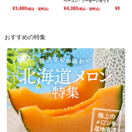
ベーコン・ソーセージセット
¥
3,480
¥
4,380
¥
6,580
(税込)
(税込)
(
おすすめの特集