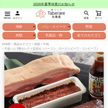
2026年夏季休業のお知らせ
MENU
ログイン
検索
カート
海鮮
パン・スイーツ
野菜
肉類
乳製品・卵
全てのカテゴリ
HOME
商品カテゴリ
肉類
牛肉
大金ハム 3種セレクト詰合せ（ベーコン・ローストビーフ・コンビーフ）