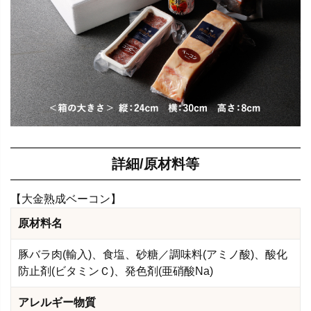
詳細/原材料等
【大金熟成ベーコン】
原材料名
豚バラ肉(輸入)、食塩、砂糖／調味料(アミノ酸)、酸化
防止剤(ビタミンＣ)、発色剤(亜硝酸Na)
アレルギー物質