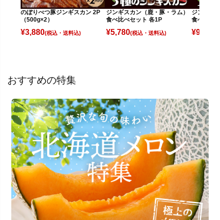
のぼりべつ豚ジンギスカン 2P
ジンギスカン（鹿・豚・ラム）
ジンギス
（500g×2）
食べ比べセット 各1P
食べ比べセ
¥
3,880
¥
5,780
¥
9,880
(税込)
(税込)
(
おすすめの特集