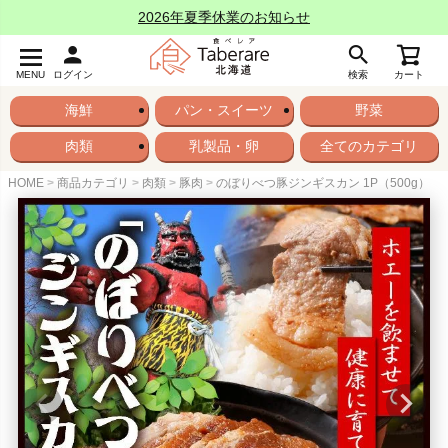
2026年夏季休業のお知らせ
MENU
ログイン
検索
カート
海鮮
パン・スイーツ
野菜
肉類
乳製品・卵
全てのカテゴリ
HOME
商品カテゴリ
肉類
豚肉
のぼりべつ豚ジンギスカン 1P（500g）