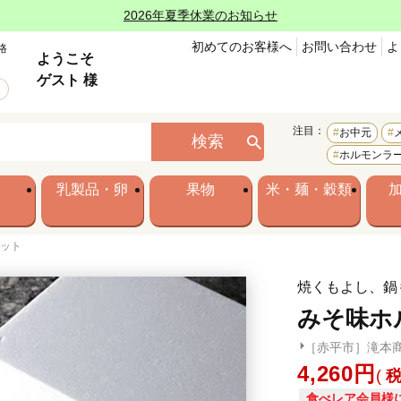
2026年夏季休業のお知らせ
初めてのお客様へ
お問い合わせ
よ
格
ようこそ
ゲスト 様
注目：
お中元
検索
ホルモンラ
乳製品・卵
果物
米・麺・穀類
セット
焼くもよし、鍋
みそ味ホ
［赤平市］滝本
4,260
食べレア会員様