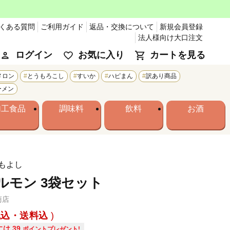
くある質問
ご利用ガイド
返品・交換について
新規会員登録
法人様向け大口注文
ログイン
お気に入り
カートを見る
メロン
とうもろこし
すいか
ハピまん
訳あり商品
ーメン
加工食品
調味料
飲料
お酒
もよし
ルモン 3袋セット
商店
税込・送料込
には
39
ポイントプレゼント!