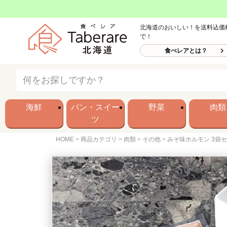
北海道のおいしい！を送料込価
で！
食べレアとは？
海鮮
パン・スイー
野菜
肉類
ツ
HOME
商品カテゴリ
肉類
その他
みそ味ホルモン 3袋