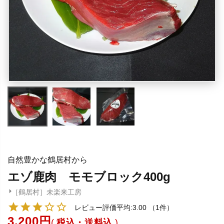
自然豊かな鶴居村から
エゾ鹿肉 モモブロック400g
［鶴居村］未楽来工房
レビュー評価平均:3.00
（1件）
3,200
税込・送料込