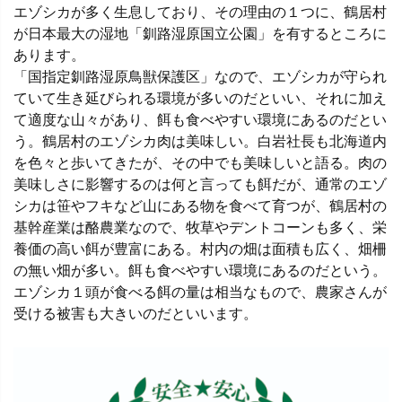
エゾシカが多く生息しており、その理由の１つに、鶴居村
が日本最大の湿地「釧路湿原国立公園」を有するところに
あります。
「国指定釧路湿原鳥獣保護区」なので、エゾシカが守られ
ていて生き延びられる環境が多いのだといい、それに加え
て適度な山々があり、餌も食べやすい環境にあるのだとい
う。鶴居村のエゾシカ肉は美味しい。白岩社長も北海道内
を色々と歩いてきたが、その中でも美味しいと語る。肉の
美味しさに影響するのは何と言っても餌だが、通常のエゾ
シカは笹やフキなど山にある物を食べて育つが、鶴居村の
基幹産業は酪農業なので、牧草やデントコーンも多く、栄
養価の高い餌が豊富にある。村内の畑は面積も広く、畑柵
の無い畑が多い。餌も食べやすい環境にあるのだという。
エゾシカ１頭が食べる餌の量は相当なもので、農家さんが
受ける被害も大きいのだといいます。