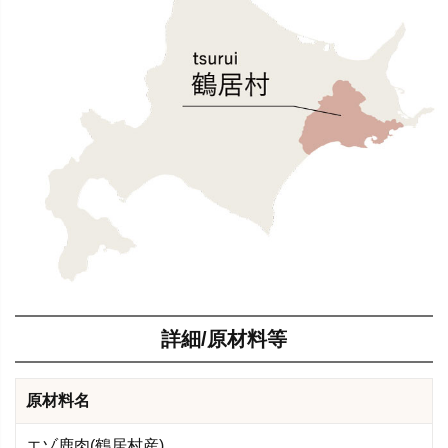
詳細/原材料等
原材料名
エゾ鹿肉(鶴居村産)