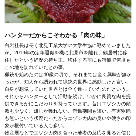
ハンターだからこそわかる「肉の味」
白岩社長は長く北見工業大学の大学生協に勤めていました
が、2019年の定年退職を機に北見市を離れ、鶴居村に移
住したという経歴の持ち主。移住する前にも狩猟で何度も
この地を訪れていたとの事。
猟銃を始めたのは40歳の頃で、それまでは全く興味が無か
ったが、知人から誘われて猟銃の世界に感動したと言い、
自身が想像していた世界とは全く違っていたのだという。
それからハンターとして活動を続け、いかに良質な肉を提
供できるかにこだわりを持っています。昔はエゾシカの頭
数も少なく、雄しか獲れない、狩猟期間も短い、有害駆除
も無いという状況だったからエゾシカ肉の臭いや硬さの印
象が根付いている人も多い。
物産展などでエゾシカ肉を食べた若者の反応を見ると信じ