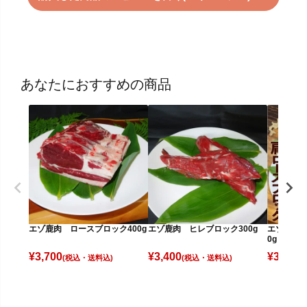
あなたにおすすめの商品
エゾ鹿肉 ロースブロック400g
エゾ鹿肉 ヒレブロック300g
エゾ鹿肉 
0g
¥
3,700
¥
3,400
¥
3,500
(税込)
(税込)
(