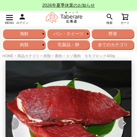
2026年夏季休業のお知らせ
MENU
ログイン
検索
カート
海鮮
パン・スイーツ
野菜
肉類
乳製品・卵
全てのカテゴリ
HOME
商品カテゴリ
肉類
鹿肉
エゾ鹿肉 モモブロック400g