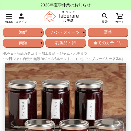
2026年夏季休業のお知らせ
MENU
ログイン
検索
カート
海鮮
パン・スイーツ
野菜
肉類
乳製品・卵
全てのカテゴリ
HOME
商品カテゴリ
加工食品
ジャム・ハチミツ
今日ジャム自慢の無添加ジャム6本セット （いちご・ブルーベリー各3本）