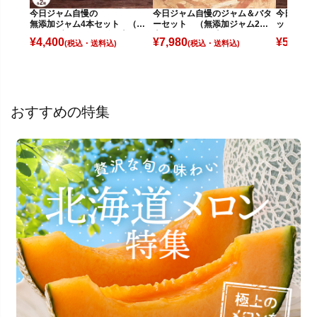
今日ジャム自慢の
今日ジャム自慢のジャム＆バタ
今日ジャ
無添加ジャム4本セット （い
ーセット （無添加ジャム2種4
ット （
ちご・ブルーベリー各2本）
本・バター5種5本）
あずきバタ
¥
4,400
¥
7,980
¥
5,280
(税込)
(税込)
(
おすすめの特集