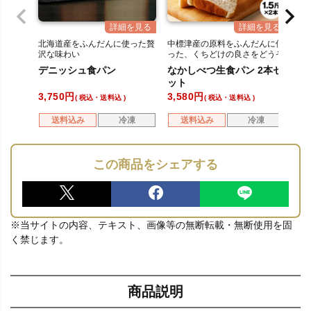
北海道産をふんだんに使った贅
中標津産の原料をふんだんに使
中
沢な味わい
った、くちどけの良さをどうぞ
っ
デニッシュ食パン
なかしべつ生食パン 2本セ
な
ット
ッ
3,750
3,580
3,
税込・送料込
税込・送料込
送料込み
冷凍
送料込み
冷凍
この商品をシェアする
※当サイトの内容、テキスト、画像等の無断転載・無断使用を固
く禁じます。
商品説明