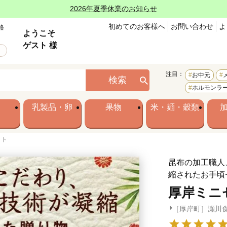
2026年夏季休業のお知らせ
初めてのお客様へ
お問い合わせ
よ
格
ようこそ
ゲスト 様
注目：
お中元
検索
ホルモンラ
乳製品・卵
果物
米・麺・穀類
ット
昆布の加工職人
縮されたお手頃
厚岸ミニ
［厚岸町］瀬川