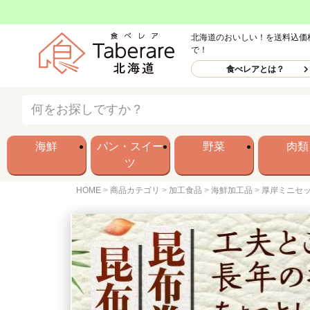
北海道のおいしい！を送料込価
で！
食べレアとは？
海鮮
パン・スイー
野菜
肉類
ツ
HOME
商品カテゴリ
加工食品
海鮮加工品
厚岸ミニセ