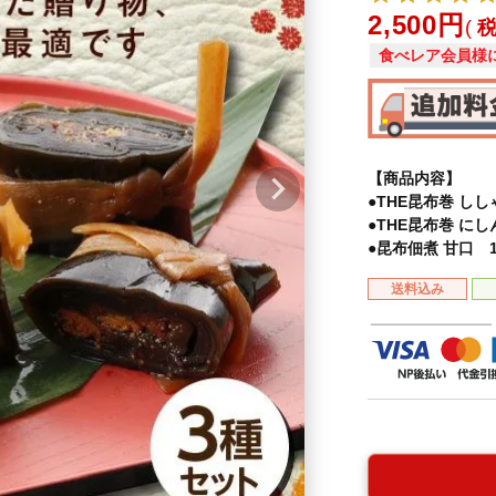
2,500
食べレア会員様
【商品内容】
●THE昆布巻 しし
●THE昆布巻 にし
●昆布佃煮 甘口 
送料込み