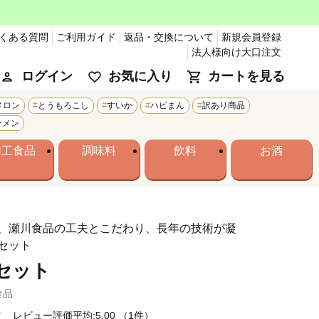
くある質問
ご利用ガイド
返品・交換について
新規会員登録
法人様向け大口注文
ログイン
お気に入り
カートを見る
メロン
とうもろこし
すいか
ハピまん
訳あり商品
ーメン
加工食品
調味料
飲料
お酒
、瀬川食品の工夫とこだわり、長年の技術が凝
セット
セット
食品
レビュー評価平均:5.00
（1件）