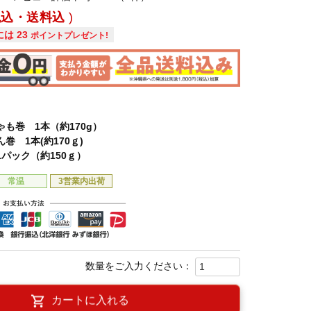
税込・送料込
には
23
ポイントプレゼント!
ゃも巻 1本（約170g）
ん巻 1本(約170ｇ)
1パック（約150ｇ）
常温
3営業内出荷
カートに入れる